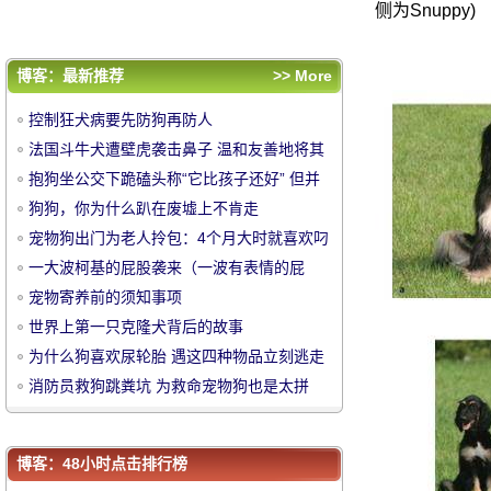
为什么狗喜欢尿轮胎 遇这四种物品立刻逃走
侧为Snuppy)
消防员救狗跳粪坑 为救命宠物狗也是太拼
评论排行
博客：最新推荐
>> More
控制狂犬病要先防狗再防人
控制狂犬病要先防狗再防人
法国斗牛犬遭壁虎袭击鼻子 温和友善地将其
法国斗牛犬遭壁虎袭击鼻子 温和友善地将其
赶走
抱狗坐公交下跪磕头称“它比孩子还好” 但并
赶走
抱狗坐公交下跪磕头称“它比孩子还好” 但并
中
没得到乘客谅解
狗狗，你为什么趴在废墟上不肯走
没得到乘客谅解
狗狗，你为什么趴在废墟上不肯走
宠物狗出门为老人拎包：4个月大时就喜欢叼
宠物狗出门为老人拎包：4个月大时就喜欢叼
瓶子
一大波柯基的屁股袭来（一波有表情的屁
瓶子
一大波柯基的屁股袭来（一波有表情的屁
股）
宠物寄养前的须知事项
股）
宠物寄养前的须知事项
世界上第一只克隆犬背后的故事
世界上第一只克隆犬背后的故事
为什么狗喜欢尿轮胎 遇这四种物品立刻逃走
为什么狗喜欢尿轮胎 遇这四种物品立刻逃走
消防员救狗跳粪坑 为救命宠物狗也是太拼
消防员救狗跳粪坑 为救命宠物狗也是太拼
华
博客：48小时点击排行榜