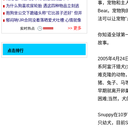
事，宠物和主人的
为什么狗喜欢尿轮胎 遇这四种物品立刻逃
et
Bear。宠
走
抱狗坐公交下跪磕头称“它比孩子还好” 但并
法可以让宠物"
没得到乘客谅解
郁闷呐!JR合同没着落晒爱犬吐槽:心情就像
狗一样
>> 更多
你知道全球第一
故事。
点击排行
2005年4月
控制狂犬病要先防狗再防人
32
系阿富汗猎犬
法国斗牛犬遭壁虎袭击鼻子 温和友善地将其
难克隆的动物，
赶走
抱狗坐公交下跪磕头称“它比孩子还好” 但并
猪、兔子、马
没得到乘客谅解
狗狗，你为什么趴在废墟上不肯走
早期就离开卵
宠物狗出门为老人拎包：4个月大时就喜欢叼
困难;当然，
瓶子
一大波柯基的屁股袭来（一波有表情的屁
股）
宠物寄养前的须知事项
Snuppy在
世界上第一只克隆犬背后的故事
只幼犬，目前S
1