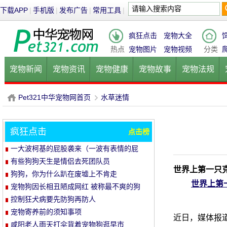
下载APP
|
手机版
|
发布广告
|
常用工具
|
疯狂点击
宠物大全
热点
宠物图片
宠物视频
分类
宠物新闻
宠物资讯
宠物健康
宠物故事
宠物法规
健康饮食
宠物美容
宠物医院
宠物猫
宠物狗
鱼的
Pet321中华宠物网首页
水草迷情
疯狂点击
点击榜
P
›
一大波柯基的屁股袭来（一波有表情的屁
股）
有些狗狗天生是情侣去死团队员
世界上第一只
狗狗，你为什么趴在废墟上不肯走
世界上第
宠物狗因长相丑陋成网红 被称最不爽的狗
控制狂犬病要先防狗再防人
宠物寄养前的须知事项
近日，媒体报道
咸阳老人雨天打伞背着宠物狗逛早市