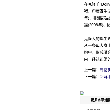
在克隆羊"Dol
猪、印度野牛(2
年)、非洲野猫(
猫(2008年)
克隆犬的诞生
从一条母犬身
胞中，形成融合
内，经过正常
上一篇：
宠物
下一篇：
新鲜
更多水草迷情