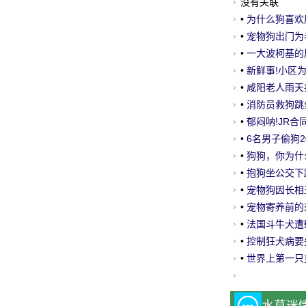
没有关联
•
为什么狗喜欢
•
宠物狗出门为
•
一大波柯基的
•
新鲜事!小区
•
咸阳老人雨天
•
消防员救狗跳
•
郁闷呐!JR
•
6名男子偷狗
•
狗狗，你为什
•
抱狗坐公交下
乘客谅解
•
宠物狗因长相
•
宠物寄养前的
•
法国斗牛犬遭
•
控制狂犬病要
•
世界上第一只