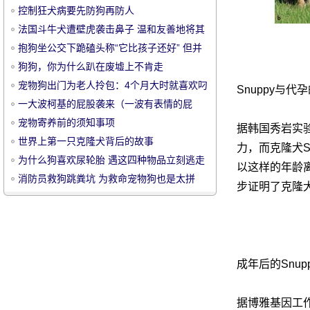
控制狂犬病要先防狗再防人
法国斗牛犬遭壁虎袭击鼻子 温和友善地将其
赶走
抱狗坐公交下跪磕头称“它比孩子还好” 但并
没得到乘客谅解
狗狗，你为什么趴在废墟上不肯走
宠物狗出门为老人拎包：4个月大时就喜欢叼
Snuppy与代
宠
瓶子
一大波柯基的屁股袭来（一波有表情的屁
股）
宠物寄养前的须知事项
据韩国秀岩实
世界上第一只克隆犬背后的故事
力，而克隆犬S
为什么狗喜欢尿轮胎 遇这四种物品立刻逃走
以这样的年龄离
消防员救狗跳粪坑 为救命宠物狗也是太拼
步证明了克隆
物
成年后的Snup
据博雅基因工