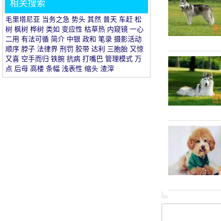
相关搜索
et
毛里塔尼亚
当务之急
势头
其然
普天
车赶
松
树
枫树
桦树
类如
变应性
枯草热
内窥镜
一心
二用
有法可循
简介
中银
政和
笔录
摄影活动
顺序
脖子
法律界
刑罚
胶带
达利
三胞胎
又惊
又喜
空手而归
铁腕
抗病
打嘴巴
管理模式
万
点
后母
高楼
条幅
浅表性
缩头
渣滓
32
1