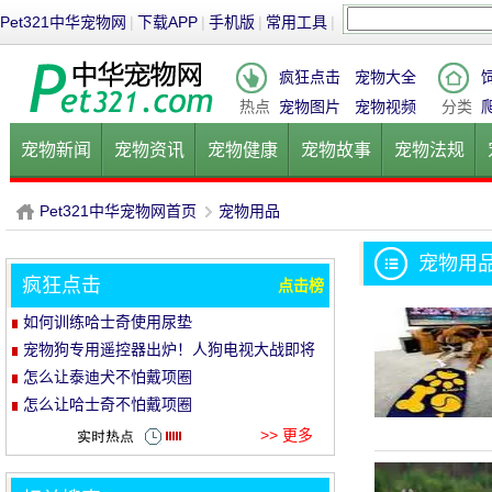
Pet321中华宠物网
|
下载APP
|
手机版
|
常用工具
|
疯狂点击
宠物大全
热点
宠物图片
宠物视频
分类
宠物新闻
宠物资讯
宠物健康
宠物故事
宠物法规
健康饮食
宠物美容
宠物医院
宠物猫
宠物狗
鱼的
Pet321中华宠物网首页
宠物用品
宠物用
疯狂点击
点击榜
P
›
如何训练哈士奇使用尿垫
宠物狗专用遥控器出炉！人狗电视大战即将
开启
怎么让泰迪犬不怕戴项圈
怎么让哈士奇不怕戴项圈
>> 更多