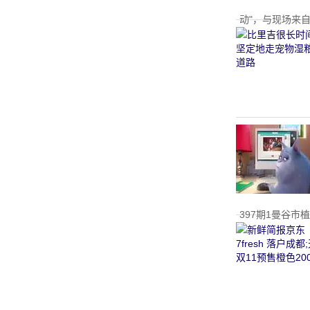
动"，与现场来
网
397期1曼谷市