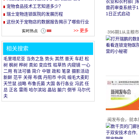
宠物食品技术工艺知道多少？
et
瑞士宠物连锁医院的发展历程
这份关于宠物店的数据报告揭示了哪些行业
信息
>> 更多
396期1从主粮
相关搜索
毛里塔尼亚
当务之急
势头
其然
普天
车赶
松
树
枫树
桦树
类如
变应性
枯草热
内窥镜
一心
二用
有法可循
简介
中银
政和
笔录
摄影活动
32
新鲜
范平
关得
布偶
丹阳市
中风
缎毛大麦町
天竺鼠
战略
布鲁氏菌
大国
各行各业
冯武
任
总
正名
雷雨
哈尔滨站
晶钻
腧穴
倒爷
马尔代
夫
闻发布会，就本届
1