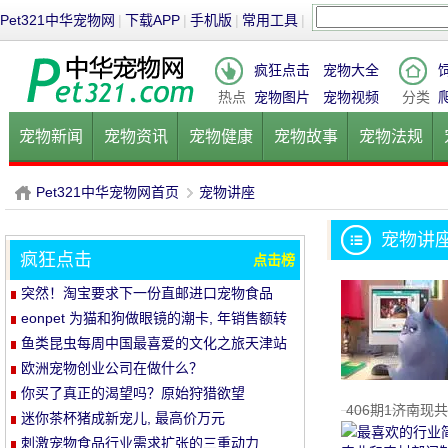
Pet321中华宠物网
|
下载APP
|
手机版
|
常用工具
|
疯狂点击
宠物大全
热点
宠物图片
宠物视频
分类
宠物新闻
宠物资讯
宠物健康
宠物故事
宠物法规
健康饮食
宠物美容
宠物医院
宠物猫
宠物狗
鱼的
Pet321中华宠物网首页
宠物讲座
宠物讲
疯狂点击
点击榜
P
›
突然！淘宝要求下一份直邮进口宠物食品
eonpet 为猫和狗做眼镜的潮卡, 年销售额转
了10倍
鱼类昆虫每周中国最喜爱的文化之旅天津站
活动结束
欧洲宠物创业公司在做什么？
你买了真正的渴望吗？原始狩猎欲望
406期1济南现
(orijen) 及其母公司最完整的分析
迷你茶杯猪成新宠儿, 最高价万元
刺激宠物食品行业需求扩张的三重动力