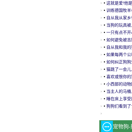
•
这就是爱!他是
•
训练德国牧羊
•
自从我从家乡
•
当狗的玩具被入
•
一只有点不开
•
如何避免被吉
•
自从我和我的狗
•
如果每两个公顷
•
如何纠正狗狗
•
猫跳了一会儿,
•
喜欢或恨你的狗
•
小西部的动物园
•
当主人的马桶,
•
睡在床上享受阳
•
狗狗们看到了食
宠物狗