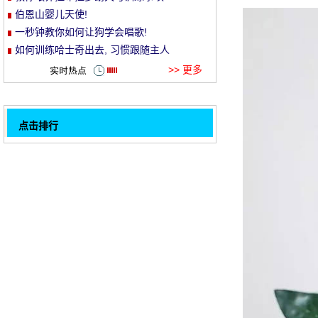
伯恩山婴儿天使!
et
一秒钟教你如何让狗学会唱歌!
如何训练哈士奇出去, 习惯跟随主人
>> 更多
点击排行
德国牧羊犬成长对比图片, 只是温馨的呐喊!
32
每只小狗都有一种特殊的技艺, 那花哨的饮料
奶奶..。
狗的头向主人的嘴, 但下一次发生的场景让人
目瞪口呆!
喜欢玩捉迷藏与狗的主人, 但智商有点匆忙!
训练宠物狗要注意哪些事项
拉布拉多好训练吗
哈士奇定点NN和BB的训练
吃, 吃, 你知道!
1