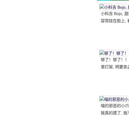
小科吉 Bojo,
容常挂在脸上, 
每天都是超级快
笑的小短腿, 太
够了！够了！！
里打架, 明要卖
喵的邪恶的小爪子
我真的摸了, 我