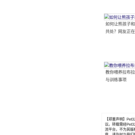
如何让熊孩子和
共处？网友正在
做..。婴孩必须
送..。
教你喂养拉布拉
与训练事项
【郑重声明】Pe
议。转载需经Pe
流平台，不为其版
章，请及时与我们