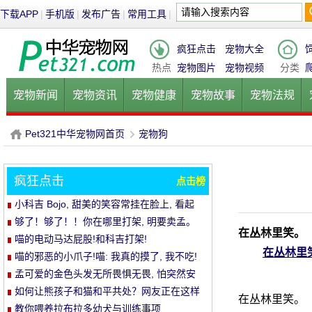
下载APP
|
手机版
|
发布广告
|
常用工具
|
疯狂点击
宠物大全
热点
宠物图片
宠物视频
分类
宠物新闻
宠物资讯
宠物健康
宠物故事
宠物法规
健康饮食
宠物美容
宠物医院
宠物猫
宠物狗
鱼的
Pet321中华宠物网首页
宠物狗
疯狂点击
点击榜
P
›
小科吉 Bojo, 甜美的笑容常挂在脸上, 看起
来每天都是超级快乐!爱笑的小短腿, 太治愈!
够了！够了！！你在哪里打架, 明要卖孟。
在丛林里笑。
喵的电动马达屁股!和科吉打架!
在丛林里
喵的邪恶的小爪子!喵: 我真的摸了, 我不吃!
孟可爱的金色头发无所畏惧无畏, 怕突然安
静的空气
如何让熊孩子和猫和平共处？网友正在这样
在丛林里笑。
做..。婴孩必须被充电送..。
教你喂养拉布拉多幼犬与训练事项