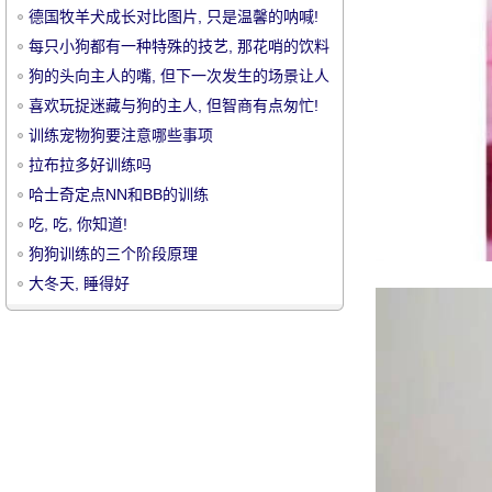
德国牧羊犬成长对比图片, 只是温馨的呐喊!
每只小狗都有一种特殊的技艺, 那花哨的饮料
奶奶..。
狗的头向主人的嘴, 但下一次发生的场景让人
目瞪口呆!
喜欢玩捉迷藏与狗的主人, 但智商有点匆忙!
训练宠物狗要注意哪些事项
宠
拉布拉多好训练吗
哈士奇定点NN和BB的训练
吃, 吃, 你知道!
狗狗训练的三个阶段原理
大冬天, 睡得好
物