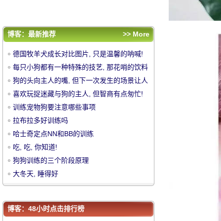
狗狗训练的三个阶段原理
大冬天, 睡得好
评论排行
博客：最新推荐
>> More
德国牧羊犬成长对比图片, 只是温馨的呐喊!
德国牧羊犬成长对比图片, 只是温馨的呐喊!
每只小狗都有一种特殊的技艺, 那花哨的饮料
每只小狗都有一种特殊的技艺, 那花哨的饮料
奶奶..。
狗的头向主人的嘴, 但下一次发生的场景让人
奶奶..。
狗的头向主人的嘴, 但下一次发生的场景让人
中
目瞪口呆!
喜欢玩捉迷藏与狗的主人, 但智商有点匆忙!
目瞪口呆!
喜欢玩捉迷藏与狗的主人, 但智商有点匆忙!
训练宠物狗要注意哪些事项
训练宠物狗要注意哪些事项
拉布拉多好训练吗
拉布拉多好训练吗
哈士奇定点NN和BB的训练
哈士奇定点NN和BB的训练
吃, 吃, 你知道!
吃, 吃, 你知道!
狗狗训练的三个阶段原理
狗狗训练的三个阶段原理
大冬天, 睡得好
大冬天, 睡得好
华
博客：48小时点击排行榜