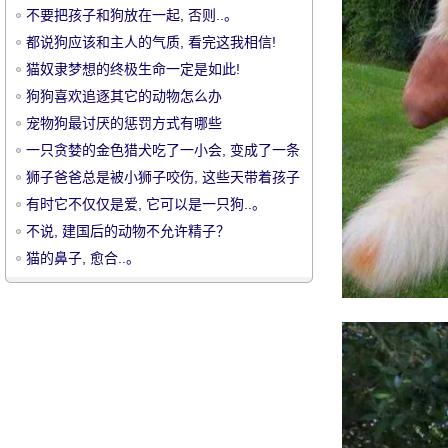
不要把孩子和狗放在一起, 否则..。
都说狗应该和主人的气质, 看完这我相信!
猫奴隶梦想的终极生命一定是如此!
狗狗喜欢追逐其它的动物怎么办
宠物狗最讨厌的惩罚方式有哪些
宠
一只贪婪的金色猎犬吃了一小会, 变成了一条
长蛇怪兽!
狮子爸爸总是被小狮子咬伤, 这些天带着孩子
的小偷是不容易的!
有时它不仅仅是爱, 它可以是一只狗..。
不说, 建国后的动物不允许精子？
猫的鼻子, 愈合..。
物