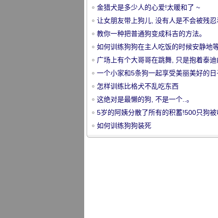
金猎犬是多少人的心爱!太暖和了 ~
让女朋友带上狗儿, 没有人是不会被残忍
的。
教你一种把普通狗变成科吉的方法。
如何训练狗狗在主人吃饭的时候安静地
广场上有个大哥哥在跳舞, 只是抱着泰迪
宠
膊似乎不太愿意.....。
一个小家和5条狗一起享受美丽美好的日
羡慕 ~
怎样训练比格犬不乱吃东西
这绝对是最懒的狗, 不是一个..。
5岁的阿姨分散了所有的积蓄!500只狗
了!
如何训练狗狗装死
物