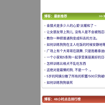
5岁的阿姨分散了所有的积蓄!500只狗被
养了!
如何训练狗狗装死
评论排行
博客：最新推荐
>> 
金猎犬是多少人的心爱!太暖和了 ~
金猎犬是多少人的心爱!太暖和了 ~
让女朋友带上狗儿, 没有人是不会被残忍
让女朋友带上狗儿, 没有人是不会被残忍
的。
教你一种把普通狗变成科吉的方法。
的。
教你一种把普通狗变成科吉的方法。
中
如何训练狗狗在主人吃饭的时候安静地
如何训练狗狗在主人吃饭的时候安静地
广场上有个大哥哥在跳舞, 只是抱着泰迪
广场上有个大哥哥在跳舞, 只是抱着泰迪
膊似乎不太愿意.....。
一个小家和5条狗一起享受美丽美好的日
膊似乎不太愿意.....。
一个小家和5条狗一起享受美丽美好的日
羡慕 ~
怎样训练比格犬不乱吃东西
羡慕 ~
怎样训练比格犬不乱吃东西
这绝对是最懒的狗, 不是一个..。
这绝对是最懒的狗, 不是一个..。
5岁的阿姨分散了所有的积蓄!500只狗
5岁的阿姨分散了所有的积蓄!500只狗被
了!
如何训练狗狗装死
养了!
如何训练狗狗装死
华
博客：48小时点击排行榜