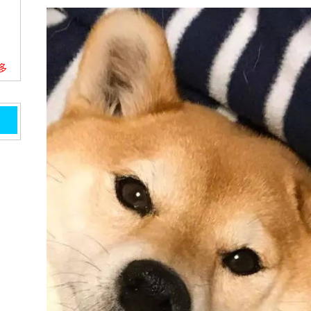
更多
毒死
等待
的胳
子,