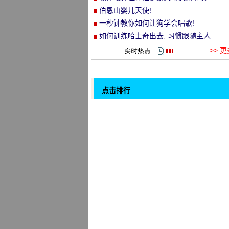
伯恩山婴儿天使!
et
一秒钟教你如何让狗学会唱歌!
如何训练哈士奇出去, 习惯跟随主人
>> 
点击排行
金猎犬是多少人的心爱!太暖和了 ~
32
让女朋友带上狗儿, 没有人是不会被残忍
的。
教你一种把普通狗变成科吉的方法。
如何训练狗狗在主人吃饭的时候安静地
广场上有个大哥哥在跳舞, 只是抱着泰迪
膊似乎不太愿意.....。
一个小家和5条狗一起享受美丽美好的日
羡慕 ~
怎样训练比格犬不乱吃东西
这绝对是最懒的狗, 不是一个..。
1