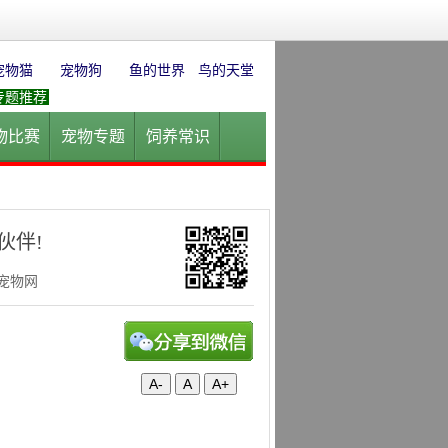
宠物猫
宠物狗
鱼的世界
鸟的天堂
专题推荐
物比赛
宠物专题
饲养常识
园
花卉园艺
水草迷情
伙伴!
华宠物网
A-
A
A+