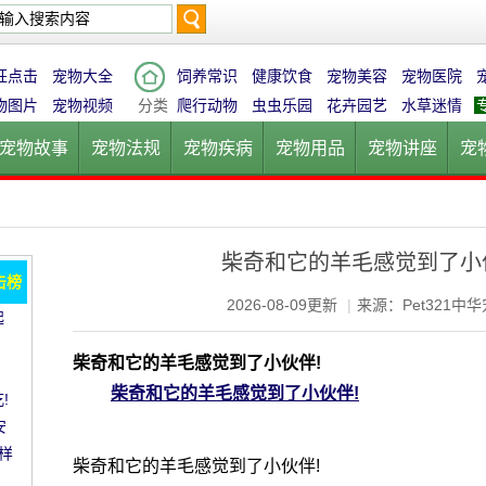
搜
狂点击
宠物大全
饲养常识
健康饮食
宠物美容
宠物医院
物图片
宠物视频
分类
爬行动物
虫虫乐园
花卉园艺
水草迷情
宠物故事
宠物法规
宠物疾病
宠物用品
宠物讲座
宠
索
宠物猫
宠物狗
鱼的世界
鸟的天堂
爬行动物
虫虫乐
柴奇和它的羊毛感觉到了小
击榜
2026-08-09更新
|
来源：Pet321中
起
愈!
。
柴奇和它的羊毛感觉到了小伙伴!
柴奇和它的羊毛感觉到了小伙伴!
!
安
样
柴奇和它的羊毛感觉到了小伙伴!