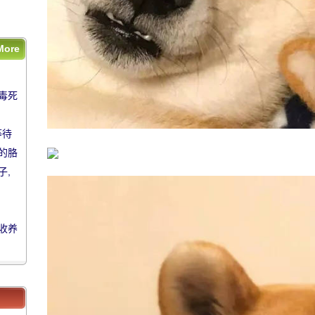
收
More
毒死
毒死
等待
等待
的胳
的胳
子,
子,
被收养
收