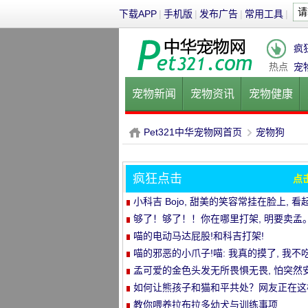
下载APP
|
手机版
|
发布广告
|
常用工具
|
疯
热点
宠
宠物新闻
宠物资讯
宠物健康
健康饮食
宠物美容
宠物医院
Pet321中华宠物网首页
宠物狗
疯狂点击
点
P
›
小科吉 Bojo, 甜美的笑容常挂在脸上, 看
来每天都是超级快乐!爱笑的小短腿, 太治
够了！够了！！你在哪里打架, 明要卖孟
喵的电动马达屁股!和科吉打架!
喵的邪恶的小爪子!喵: 我真的摸了, 我不吃
孟可爱的金色头发无所畏惧无畏, 怕突然
静的空气
如何让熊孩子和猫和平共处？网友正在这
做..。婴孩必须被充电送..。
教你喂养拉布拉多幼犬与训练事项