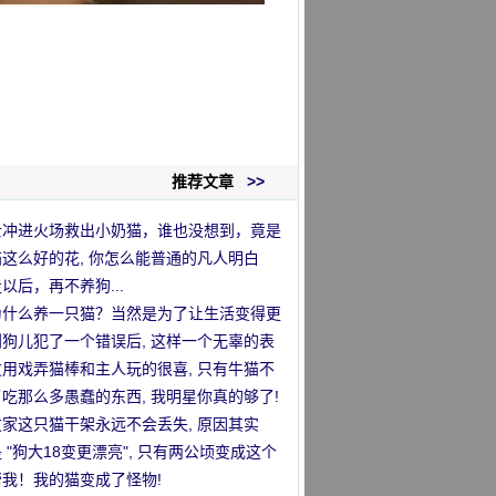
推荐文章
>>
士冲进火场救出小奶猫，谁也没想到，竟是
…
这么好的花, 你怎么能普通的凡人明白
!
以后，再不养狗...
为什么养一只猫？当然是为了让生活变得更
。
狗儿犯了一个错误后, 这样一个无辜的表
 铲子屎军官做不到!
用戏弄猫棒和主人玩的很喜, 只有牛猫不
善于交际..。
吃那么多愚蠢的东西, 我明星你真的够了!
家这只猫干架永远不会丢失, 原因其实
...。
 "狗大18变更漂亮", 只有两公顷变成这个
!
帮我！我的猫变成了怪物!