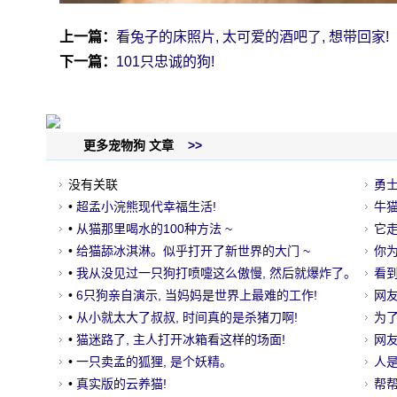
上一篇：
看兔子的床照片, 太可爱的酒吧了, 想带回家!
下一篇：
101只忠诚的狗!
更多宠物狗 文章
>>
没有关联
勇
•
超孟小浣熊现代幸福生活!
它
牛猫
•
从猫那里喝水的100种方法 ~
呢？
它走
•
给猫舔冰淇淋。似乎打开了新世界的大门 ~
你
•
我从没见过一只狗打喷嚏这么傲慢, 然后就爆炸了。
好
看到
•
6只狗亲自演示, 当妈妈是世界上最难的工作!
情,
网友
•
从小就太大了叔叔, 时间真的是杀猪刀啊!
是很
为了
•
猫迷路了, 主人打开冰箱看这样的场面!
网友
•
一只卖孟的狐狸, 是个妖精。
是..
人是
•
真实版的云养猫!
鬼看
帮