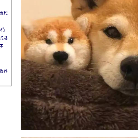
毒死
等待
的胳
子,
被收养