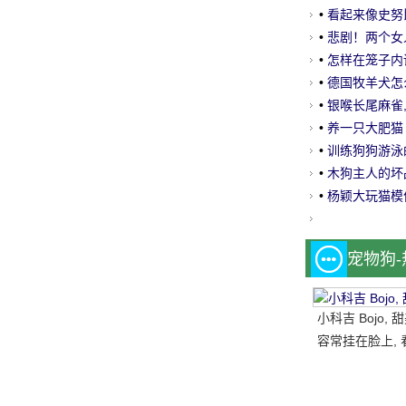
•
看起来像史努比
•
悲剧！两个女
•
怎样在笼子内
•
德国牧羊犬怎
•
银喉长尾麻雀,
•
养一只大肥猫 
•
训练狗狗游泳
•
木狗主人的坏
•
杨颖大玩猫模仿
宠物狗
小科吉 Bojo,
容常挂在脸上, 
每天都是超级快
笑的小短腿, 太