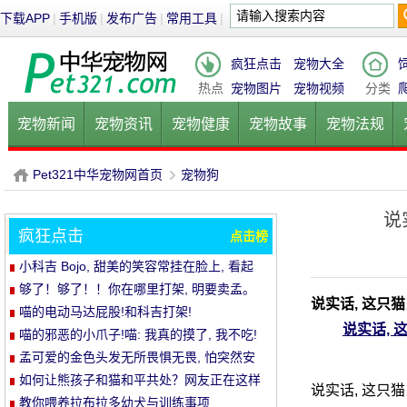
下载APP
|
手机版
|
发布广告
|
常用工具
|
疯狂点击
宠物大全
热点
宠物图片
宠物视频
分类
宠物新闻
宠物资讯
宠物健康
宠物故事
宠物法规
健康饮食
宠物美容
宠物医院
宠物猫
宠物狗
鱼的
Pet321中华宠物网首页
宠物狗
说
疯狂点击
点击榜
P
›
小科吉 Bojo, 甜美的笑容常挂在脸上, 看起
来每天都是超级快乐!爱笑的小短腿, 太治愈!
够了！够了！！你在哪里打架, 明要卖孟。
说实话, 这只
喵的电动马达屁股!和科吉打架!
说实话, 
喵的邪恶的小爪子!喵: 我真的摸了, 我不吃!
孟可爱的金色头发无所畏惧无畏, 怕突然安
静的空气
如何让熊孩子和猫和平共处？网友正在这样
说实话, 这只
做..。婴孩必须被充电送..。
教你喂养拉布拉多幼犬与训练事项