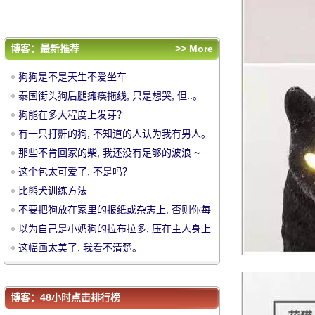
天只能看到一块碎片.....。
以为自己是小奶狗的拉布拉多, 压在主人身上
一个凶猛的动作!
这幅画太美了, 我看不清楚。
评论排行
博客：最新推荐
>> More
狗狗是不是天生不爱坐车
狗狗是不是天生不爱坐车
泰国街头狗后腿瘫痪拖线, 只是想哭, 但..。
泰国街头狗后腿瘫痪拖线, 只是想哭, 但..。
狗能在多大程度上发芽？
狗能在多大程度上发芽？
中
有一只打鼾的狗, 不知道的人认为我有男人。
有一只打鼾的狗, 不知道的人认为我有男人。
那些不肯回家的柴, 我还没有足够的波浪 ~
那些不肯回家的柴, 我还没有足够的波浪 ~
这个包太可爱了, 不是吗？
这个包太可爱了, 不是吗？
比熊犬训练方法
比熊犬训练方法
不要把狗放在家里的报纸或杂志上, 否则你每
不要把狗放在家里的报纸或杂志上, 否则你每
天只能看到一块碎片.....。
以为自己是小奶狗的拉布拉多, 压在主人身上
天只能看到一块碎片.....。
以为自己是小奶狗的拉布拉多, 压在主人身上
一个凶猛的动作!
这幅画太美了, 我看不清楚。
一个凶猛的动作!
这幅画太美了, 我看不清楚。
华
博客：48小时点击排行榜