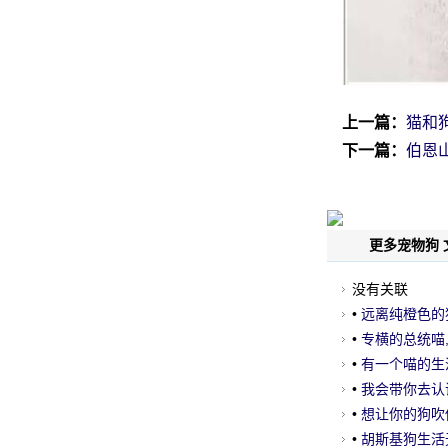
上一篇：
猫和
下一篇：
伯恩
更多宠物狗 
没有关联
•
远离纯橙色的
•
专横的总统喵,
•
有一个喵的生活
•
我会带你去认
•
想让你的狗吹
•
胡斯基狗生活