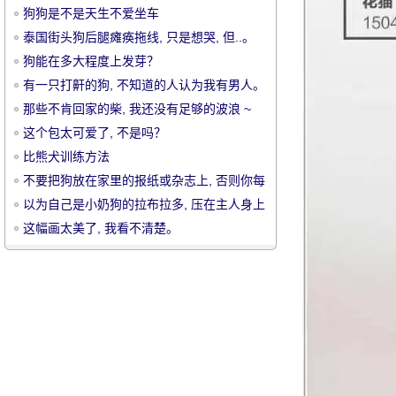
狗狗是不是天生不爱坐车
泰国街头狗后腿瘫痪拖线, 只是想哭, 但..。
狗能在多大程度上发芽？
有一只打鼾的狗, 不知道的人认为我有男人。
那些不肯回家的柴, 我还没有足够的波浪 ~
宠
这个包太可爱了, 不是吗？
比熊犬训练方法
不要把狗放在家里的报纸或杂志上, 否则你每
天只能看到一块碎片.....。
以为自己是小奶狗的拉布拉多, 压在主人身上
一个凶猛的动作!
这幅画太美了, 我看不清楚。
物