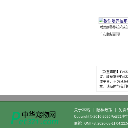
送..。
教你喂养拉布拉
与训练事项
【郑重声明】Pe
议。转载需经Pe
流平台，不为其版
章，请及时与我们
关于本站
|
隐私政策
|
免责
Copyright © 2016-2026Pet32
更新：GMT+8, 2026-08-11 04:22: