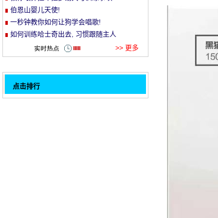
伯恩山婴儿天使!
et
一秒钟教你如何让狗学会唱歌!
如何训练哈士奇出去, 习惯跟随主人
>> 更多
点击排行
狗狗是不是天生不爱坐车
32
泰国街头狗后腿瘫痪拖线, 只是想哭, 但..。
狗能在多大程度上发芽？
有一只打鼾的狗, 不知道的人认为我有男人。
那些不肯回家的柴, 我还没有足够的波浪 ~
这个包太可爱了, 不是吗？
比熊犬训练方法
不要把狗放在家里的报纸或杂志上, 否则你每
1