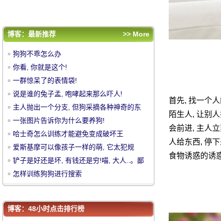
了..。
铲子是好还是坏, 有钱还是穷!喵, 大人..。鄙
视你!
怎样训练狗狗进行搜索
评论排行
博客：最新推荐
>> More
狗狗不乖怎么办
狗狗不乖怎么办
你看, 你就是这个!
你看, 你就是这个!
一群惊呆了的表情袋!
一群惊呆了的表情袋!
中
说是谁的兔子孟, 咆哮起来那么吓人!
说是谁的兔子孟, 咆哮起来那么吓人!
首先, 找一个
主人抛出一个分支, 但狗采摘各种神奇的东
主人抛出一个分支, 但狗采摘各种神奇的东
陌生人, 让别
西, 笑和喷雾
一张图片告诉你为什么要养狗!
西, 笑和喷雾
一张图片告诉你为什么要养狗!
会前进, 主人
哈士奇怎么训练才能避免变成破坏王
哈士奇怎么训练才能避免变成破坏王
人给东西, 停下
爱斯基摩可以像孩子一样的萌, 它太犯规
爱斯基摩可以像孩子一样的萌, 它太犯规
食物诱惑的诱惑
了..。
铲子是好还是坏, 有钱还是穷!喵, 大人..。鄙
了..。
铲子是好还是坏, 有钱还是穷!喵, 大人..。鄙
视你!
怎样训练狗狗进行搜索
视你!
怎样训练狗狗进行搜索
华
博客：48小时点击排行榜