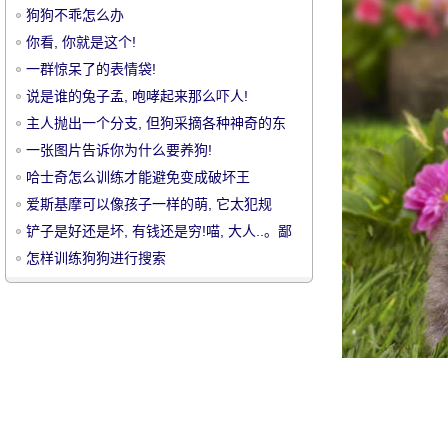
狗狗不乖怎么办
你看, 你就是这个!
一群惊呆了的表情袋!
说是谁的兔子孟, 咆哮起来那么吓人!
主人抛出一个分支, 但狗采摘各种神奇的东
宠
西, 笑和喷雾
一张图片告诉你为什么要养狗!
哈士奇怎么训练才能避免变成破坏王
爱斯基摩可以像孩子一样的萌, 它太犯规
了..。
铲子是好还是坏, 有钱还是穷!喵, 大人..。鄙
视你!
怎样训练狗狗进行搜索
物