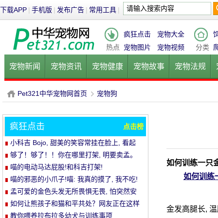
下载APP
|
手机版
|
发布广告
|
常用工具
|
疯狂点击
宠物大全
热点
宠物图片
宠物视频
分类
宠物新闻
宠物资讯
宠物健康
宠物故事
宠物法规
健康饮食
宠物美容
宠物医院
宠物猫
宠物狗
鱼的
Pet321中华宠物网首页
宠物狗
疯狂点击
点击榜
P
›
小科吉 Bojo, 甜美的笑容常挂在脸上, 看起
来每天都是超级快乐!爱笑的小短腿, 太治愈!
够了！够了！！你在哪里打架, 明要卖孟。
如何训练一只
喵的电动马达屁股!和科吉打架!
如何训练
喵的邪恶的小爪子!喵: 我真的摸了, 我不吃!
孟可爱的金色头发无所畏惧无畏, 怕突然安
静的空气
如何让熊孩子和猫和平共处？网友正在这样
金发高腿长, 
做..。婴孩必须被充电送..。
教你喂养拉布拉多幼犬与训练事项