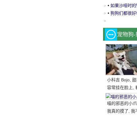
•
如果沙哑时的警
•
狗狗们都很好!1
宠物狗
小科吉 Bojo,
容常挂在脸上, 
每天都是超级快
笑的小短腿, 太
喵的邪恶的小爪子
我真的摸了, 我