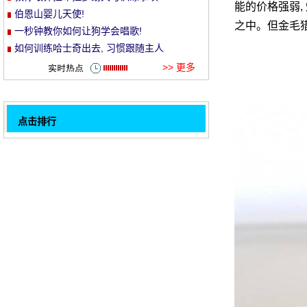
能的价格强弱,
伯恩山婴儿天使!
et
之中。但金毛
一秒钟教你如何让狗学会唱歌!
如何训练哈士奇出去, 习惯跟随主人
>> 更多
点击排行
狗狗不乖怎么办
32
你看, 你就是这个!
一群惊呆了的表情袋!
说是谁的兔子孟, 咆哮起来那么吓人!
主人抛出一个分支, 但狗采摘各种神奇的东
西, 笑和喷雾
一张图片告诉你为什么要养狗!
哈士奇怎么训练才能避免变成破坏王
爱斯基摩可以像孩子一样的萌, 它太犯规
1