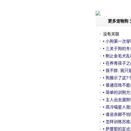
更多宠物狗 
没有关联
•
小狗第一次穿
•
三关于狗的冬
•
制止金毛犬乱
•
在养育孩子之前
你!
•
我不胖, 我只
•
狗展示了这7
虫!
•
普通百姓不能养
•
简单的训狗方
•
主人出去遛狗
"
•
高冷喵星人竟
•
谁说赤脚不怕
•
怎样训练苏格
•
萨摩耶的定点