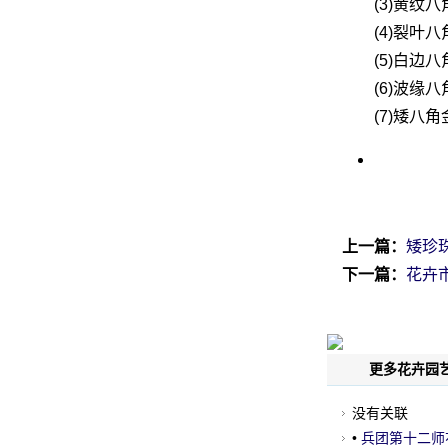
(3)黄纹
(4)裂叶
(5)白边
(6)波缘
(7)矮八
上一篇：
矮珍
下一篇：
花卉
更多花卉园艺
没有关联
•
兵团第十二师