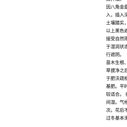
因八角金
入，插入深
土壤踏实
以上黑色
接受自然
于湿润状
行遮阴。
苗木生根
草拔净之
于肥沃疏
基肥。平
较适合。
间湿。气
次。花后
过冬基本