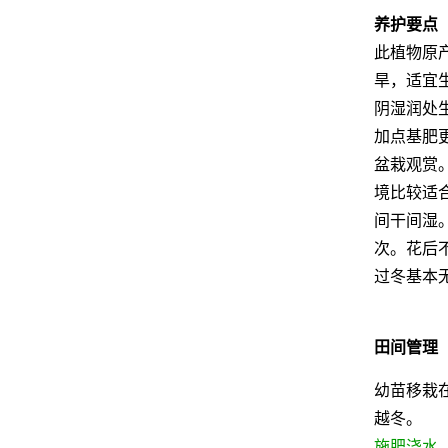
养护要点
此植物原
旱，适宜
阴湿润处
加点基肥
盆栽观赏
境比较适
间干间湿
次。花后
过冬基本
田间管理
幼苗移栽在
越冬。
施肥浇水