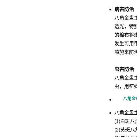
病害防治
八角金盘
透光，特
的棉布将
发生可用
喷施来防
虫害防治
八角金盘
虫，用铲
八角金
八角金盘
(1)白斑
(2)黄斑