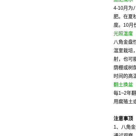
4-10月
肥。在夏
度。10
光照温度
八角金盘
温室栽培
射，也可
荫棚或树荫
时间的高
翻土换盆
每1~2年
用腐殖土
注意事顶
1、八角
通过观察