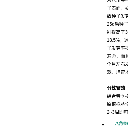
为八角金
子表面，
致种子发
25d后种
别提高了3
18.5%
子发芽率
寿命，而
个月左右
栽，培育
分株繁殖
结合春季
原植株丛
2~3周
八角金