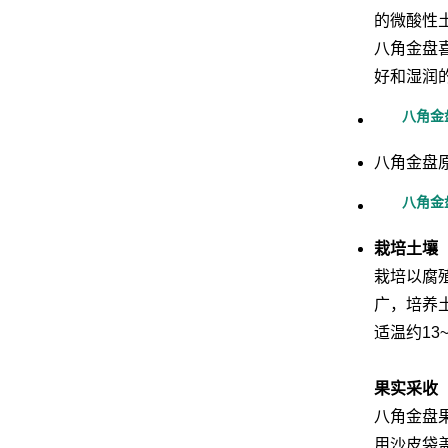
的微酸性
八角金盘
好和湿润
网
八角金
八角金盘
八角金
栽培土壤
栽培以腐
广，培养
适温约13
果实采收
八角金盘
用沙皮袋