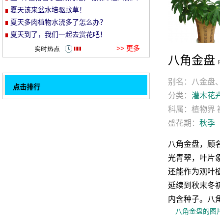
夏天该来盆水培驱蚊草！
et
夏天多肉植物水浇多了怎么办？
夏天到了，我们一起去赏花吧！
>> 更多
八角金盘
别名：八金盘
点击排行
分类：
灌木花
夏天多肉植物水浇多了怎么办？
科属：植物界 
32
这8种植物名字虽然奇葩，功效却让人惊人
盛花期：
秋季
夏天到了，我们一起去赏花吧！
八角金盘，顾
八角金盘
光青翠，叶片
矮珍珠
还能作为观叶
家庭花卉图片及名称
延续到秋末冬
碧光环
内含种子。八
花卉市场的花开得很艳，为什么买回来却很
1
八角金盘的图