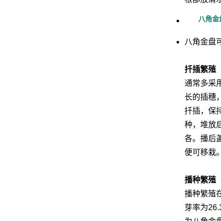
八角金
八角金盘
扦插繁殖
通常多采用
长的插穗，
扦插，保
种，堆放
各。播后
便可移栽
播种繁殖
播种繁殖
芽率为2