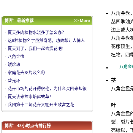
难养活？
夏天该来盆水培驱蚊草！
兵团第十二师花卉大棚开出致富之花
八角金盘
评论排行
博客：最新推荐
>> More
丛四季油
夏天多肉植物水浇多了怎么办？
边上或大
夏天多肉植物水浇多了怎么办？
这8种植物名字虽然奇葩，功效却让人惊人
八角金盘
这8种植物名字虽然奇葩，功效却让人惊人
夏天到了，我们一起去赏花吧！
花序顶生
夏天到了，我们一起去赏花吧！
中
八角金盘
植物，四
八角金盘
矮珍珠
矮珍珠
八角金
家庭花卉图片及名称
家庭花卉图片及名称
茎
碧光环
碧光环
花卉市场的花开得很艳，为什么买回来却很
八角金盘
花卉市场的花开得很艳，为什么买回来却很
难养活？
夏天该来盆水培驱蚊草！
难养活？
夏天该来盆水培驱蚊草！
兵团第十二师花卉大棚开出致富之花
叶
兵团第十二师花卉大棚开出致富之花
华
八角金盘的
裂，裂片
博客：48小时点击排行榜
亮绿以，