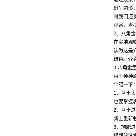
斑呈圆形
时我们还
观察，查
2、八角
在实地观
认为这是
绿色。介
3.八角金
由于种种
介绍一下
1、盆土
也要掌握
2、盆土
新土重新
3、施肥
根部放清