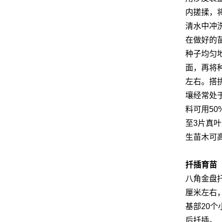
内搓揉，
清水中冲
在做好的
种子均匀
面，再将
左右。搭
壤经常处
料可用5
至3片真
生苗木可高
扦插育苗
八角金盘
厘米左右
基部20个
后扦插。