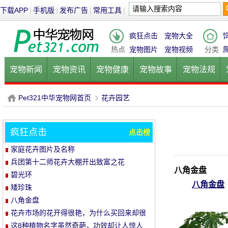
下载APP
|
手机版
|
发布广告
|
常用工具
|
疯狂点击
宠物大全
热点
宠物图片
宠物视频
分类
宠物新闻
宠物资讯
宠物健康
宠物故事
宠物法规
健康饮食
宠物美容
宠物医院
宠物猫
宠物狗
鱼的
Pet321中华宠物网首页
花卉园艺
疯狂点击
点击榜
P
›
家庭花卉图片及名称
兵团第十二师花卉大棚开出致富之花
八角金盘
碧光环
八角金盘
矮珍珠
八角金盘
花卉市场的花开得很艳，为什么买回来却很
难养活？
这8种植物名字虽然奇葩，功效却让人惊人