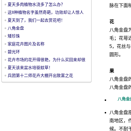
夏天多肉植物水浇多了怎么办？
脉在下面
这8种植物名字虽然奇葩，功效却让人惊人
夏天到了，我们一起去赏花吧！
花
八角金盘
八角金盘为
矮珍珠
毛；花萼近
宠
家庭花卉图片及名称
5，花丝
碧光环
圆形。
花卉市场的花开得很艳，为什么买回来却很
难养活？
夏天该来盆水培驱蚊草！
果
兵团第十二师花卉大棚开出致富之花
八角金盘
八角金盘的
物
八角金
八角金盘
南地区，
候。不耐