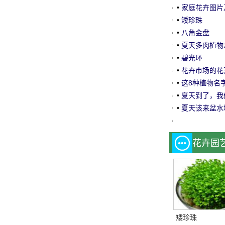
•
家庭花卉图片
•
矮珍珠
•
八角金盘
•
夏天多肉植物
•
碧光环
•
花卉市场的花
•
这8种植物名
•
夏天到了，我
•
夏天该来盆水
花卉园
矮珍珠