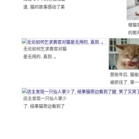
逢, 猫的故事感动了美
国网民
橙猫
的歌
无论如何乞求粪官对猫
是无用的, 直到..。
那些年后, 猫
被抓住了, 第
喷雾..。
店主发现一只仙人掌少
了, 结果猫旁边看到了
腿, 笑了又哭了.....。