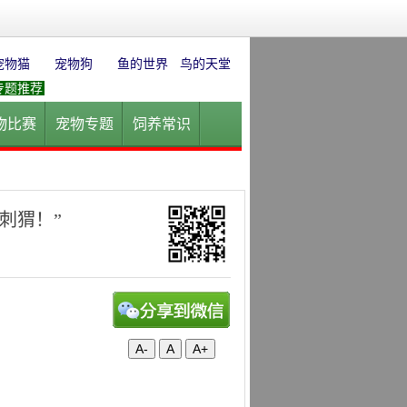
宠物猫
宠物狗
鱼的世界
鸟的天堂
专题推荐
物比赛
宠物专题
饲养常识
园
花卉园艺
水草迷情
刺猬！”
A-
A
A+