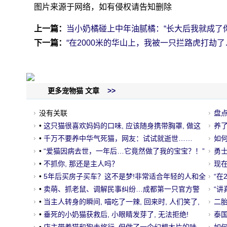
图片来源于网络，如有侵权请告知删除
上一篇：
当小奶橘碰上中年油腻橘：“长大后我就成了你
下一篇：
“在2000米的华山上，我被一只拦路虎打劫了
更多宠物猫 文章
>>
没有关联
盘
•
这只猫很喜欢妈妈的口味, 应该随身携带胸罩, 做这
养
种事, 好羞耻的拍摄.....。
•
千万不要养中华气死猫，网友：试试就逝世……
的
如
•
“爱猫因病去世，一年后…它竟然做了我的宝宝？！”
勇
•
不抓你, 那还是主人吗？
它
现
•
5年后买房子买车？这不是梦!非常适合年轻的人和全
的
“在
职妈妈哦 ~
•
卖萌、抓老鼠、调解民事纠纷…成都第一只官方警
了…
“讲
猫火了哈哈哈！
•
当主人转身的瞬间, 喵吃了一辣, 回来时, 人们笑了,
二
哭了!
•
垂死的小奶猫获救后, 小眼睛发芽了, 无法拒绝!
了
泰