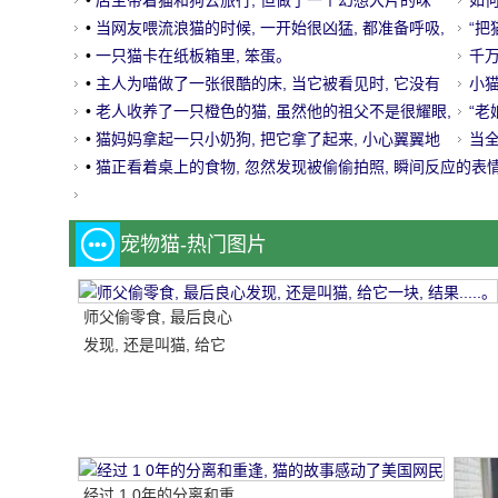
•
店主带着猫和狗去旅行, 但做了一个幻想大片的味
走
如
道..。
•
当网友喂流浪猫的时候, 一开始很凶猛, 都准备呼吸,
试
“把
结果.....。
•
一只猫卡在纸板箱里, 笨蛋。
千
•
主人为喵做了一张很酷的床, 当它被看见时, 它没有
小
给那只橙色的猫.....。
•
老人收养了一只橙色的猫, 虽然他的祖父不是很耀眼,
啊？
“老
但他..。
•
猫妈妈拿起一只小奶狗, 把它拿了起来, 小心翼翼地
当
照顾他们所有的人取暖.....。
•
猫正看着桌上的食物, 忽然发现被偷偷拍照, 瞬间反应的表情笑屎
吗
宠物猫-热门图片
师父偷零食, 最后良心
发现, 还是叫猫, 给它
一块, 结果.....。
经过 1 0年的分离和重