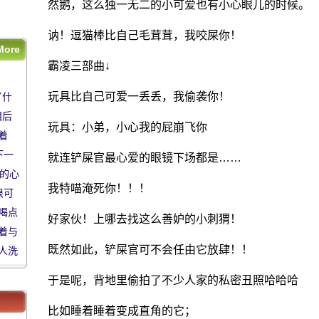
着与
然鹅，这么独一无二的小可爱也有小心眼儿的时候。
人洗
讷！逗猫棒比自己毛茸茸，我咬屎你！
More
!
霸凌三部曲↓
!
了什
玩具比自己可爱一丢丢，我偷袭你！
了什
泪后
泪后
玩具：小弟，小心我的屁崩飞你
着
着
下一
下一
就连铲屎官最心爱的眼镜下场都是……
我的
我的心
我特喵淹死你！！！
很可
很可
喝点
喝点
好家伙！上哪去找这么善妒的小刺猬！
着与
着与
既然如此，铲屎官可不会任由它放肆！！
人洗
人洗
于是呢，背地里偷拍了不少人家的私密丑照哈哈哈
比如睡着睡着变成直角的它；