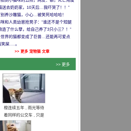
的旅行哈哈哈！
何拍到小猫咪的丑照，网友：额，死亡角度
试？
猫送去奶奶家，10天后…我吓哭了！！”
万别养沙雕猫，小心…被笑死哈哈哈！
猫咪和人类幼崽抢凳子：“谁还不是个短腿
！”
娘造了什么孽，给自己养了3只小三？！”
全世界的猫都变成了巨兽…还能再可爱点
.....。
？！
>> 更多 宠物猫 文章
>> 更多
橙连续五年 , 雨光等待
着同样的公交车 , 只是
为了找到主人的记忆 .
. . . . 。