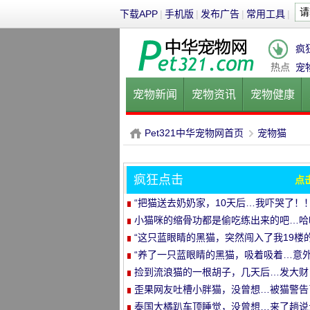
下载APP
|
手机版
|
发布广告
|
常用工具
|
疯
热点
宠
宠物新闻
宠物资讯
宠物健康
健康饮食
宠物美容
宠物医院
Pet321中华宠物网首页
宠物猫
疯狂点击
点
P
›
“把猫送去奶奶家，10天后…我吓哭了！！
小猫咪的缩骨功都是偷吃练出来的吧…哈
哈
“这只蓝眼睛的黑猫，突然闯入了我19楼
家里…”
“养了一只蓝眼睛的黑猫，吸着吸着…意
发生了！”
捡到流浪猫的一根胡子，几天后…发大财
了！
歪果网友吐槽小胖猫，没曾想…被猫警告
哈哈哈
泰国大橘趴车顶睡觉，没曾想…来了趟说