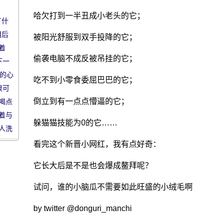
!
哈欠打到一半丑成小老头的它；
了什
泪后
被阳光舒服到双手投降的它；
着
偷袭电脑不成反被吊挂的它；
下一
我的心
吃不到小零食委屈巴巴的它；
很可
倒立到有一点点懵逼的它；
喝点
着与
躲猫猫技能为0的它……
人洗
看完这个新晋小网红，我有点好奇：
它长大后是不是也会爆成鳌拜呢？
试问，谁的小脑瓜不需要如此旺盛的小绒毛啊
by twitter @donguri_manchi