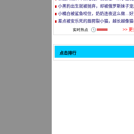
就走的旅行哈哈哈！
小黑豹出生就被抛弃，却被俄罗斯妹子宠
et
了铁憨憨！
小橘白被鲨鱼咬住，奶奶连夜这么做…好
溺！
差点被安乐死的唇腭裂小猫，越长越像猫
头…
>> 
点击排行
天猫超级类日特别, 真是一个猫奴的天堂
32
传说中的大腿召唤？想知道你们都学会
么样的 "邪恶"!
你知道流浪猫是如何看待世界的吗？眼
的眼睛!
主人正在看电视, 猫躲在枕头下偷偷地看
他, 这台电视看不到所有..。
猫总是小主人一只熊抱着, 眼睛一脸, 但
秒却让人笑晕.....。
被戳后, 牛奶猫立刻修好了: 他, 他戳了
心啊 ~
主人想摸猫, 但猫不让它, 它拒绝的方式
爱。
网友拍了摸猫在马桶边摸索了很久, 想想
1