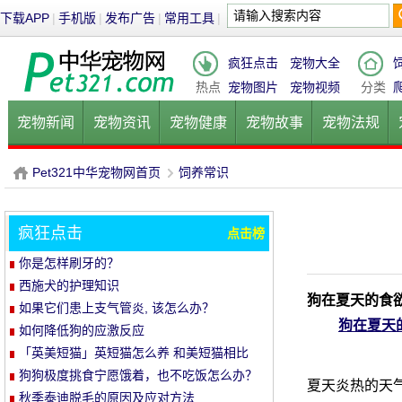
下载APP
|
手机版
|
发布广告
|
常用工具
|
疯狂点击
宠物大全
热点
宠物图片
宠物视频
分类
宠物新闻
宠物资讯
宠物健康
宠物故事
宠物法规
健康饮食
宠物美容
宠物医院
宠物猫
宠物狗
鱼的
Pet321中华宠物网首页
饲养常识
疯狂点击
点击榜
P
›
你是怎样刷牙的？
西施犬的护理知识
狗在夏天的食
如果它们患上支气管炎, 该怎么办？
狗在夏天
如何降低狗的应激反应
「英美短猫」英短猫怎么养 和美短猫相比
养哪种比较好呢
狗狗极度挑食宁愿饿着，也不吃饭怎么办？
夏天炎热的天气
教你五招轻松解决！
秋季泰迪脱毛的原因及应对方法