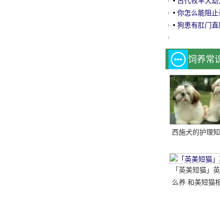
•
古代牧羊犬幼
•
你怎么能阻止
•
狗患有肛门直
饲养常
西施犬的护理知
「英美短猫」英
么养 和美短猫相
哪种比较好呢