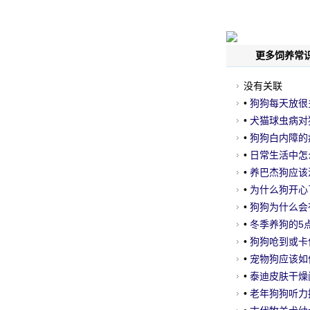
更多饲养常识
没有关联
•
狗狗每天放很
•
犬猫球虫病对
•
狗狗白内障的
•
日常生活中怎
•
养巴杰狗应该
•
为什么狗开心
•
狗狗为什么会
•
冬季养狗的5
•
狗狗呛到或卡
•
宠物狗应该如
•
泰迪皮肤干燥
•
老年狗狗听力