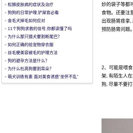
妙的袋子等都可
松狮皮肤病的症状及治疗
狗狗的日常护理,铲屎官必看
食物。还要注意
金毛犬掉毛如何应对
出现肠胃痉挛,
11个狗狗求救的信号,你都读懂了吗
预防肠胃问题
为什么那只猎犬要割断尾巴？
宠
如何正确的给宠物穿衣服
丝毛梗美容被毛的护理方法
狗的避孕方法是什么？
2、可能是喂食
为什么杜高狗要割耳朵？
架, 有陌生人
萌犬训练有素 面对美食诱惑“坐怀不乱”
狗, 尽量不要
物