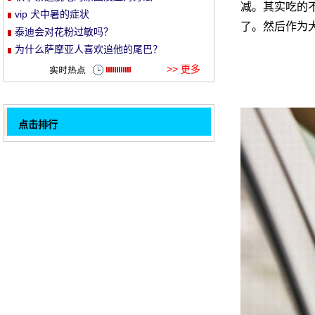
减。其实吃的不
vip 犬中暑的症状
et
了。然后作为
泰迪会对花粉过敏吗？
为什么萨摩亚人喜欢追他的尾巴？
>> 更多
点击排行
松狮皮肤病的症状及治疗
32
狗狗的日常护理,铲屎官必看
金毛犬掉毛如何应对
11个狗狗求救的信号,你都读懂了吗
为什么那只猎犬要割断尾巴？
如何正确的给宠物穿衣服
丝毛梗美容被毛的护理方法
狗的避孕方法是什么？
1