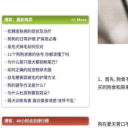
为什么杜高狗要割耳朵？
萌犬训练有素 面对美食诱惑“坐怀不乱”
评论排行
博客：最新推荐
>> More
松狮皮肤病的症状及治疗
松狮皮肤病的症状及治疗
狗狗的日常护理,铲屎官必看
狗狗的日常护理,铲屎官必看
金毛犬掉毛如何应对
金毛犬掉毛如何应对
中
11个狗狗求救的信号,你都读懂了吗
11个狗狗求救的信号,你都读懂了吗
为什么那只猎犬要割断尾巴？
为什么那只猎犬要割断尾巴？
如何正确的给宠物穿衣服
如何正确的给宠物穿衣服
丝毛梗美容被毛的护理方法
丝毛梗美容被毛的护理方法
1、首先, 狗
狗的避孕方法是什么？
狗的避孕方法是什么？
买的狗食和原来
为什么杜高狗要割耳朵？
为什么杜高狗要割耳朵？
萌犬训练有素 面对美食诱惑“坐怀不乱”
萌犬训练有素 面对美食诱惑“坐怀不乱”
华
博客：48小时点击排行榜
狗在夏天胃口不