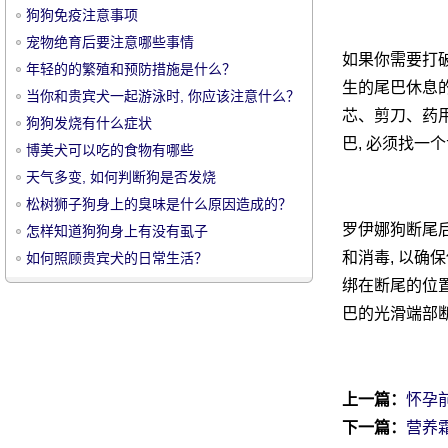
狗狗免疫注意事项
宠物绝育后要注意哪些事情
如果你需要打破
年轻的的繁殖和预防措施是什么？
生的尾巴休息
当你和贵宾犬一起游泳时, 你应该注意什么？
芯、剪刀、药用
狗狗发烧有什么症状
宠
巴, 必须找一
博美犬可以吃的食物有哪些
天气多变, 如何判断狗是否发烧
松树狮子狗身上的臭味是什么原因造成的？
罗伊娜狗断尾后
怎样知道狗狗身上有没有虱子
和消毒, 以确
如何照顾贵宾犬的日常生活？
绑在断尾的位置
巴的光滑端部
物
上一篇：
怀孕
下一篇：
营养