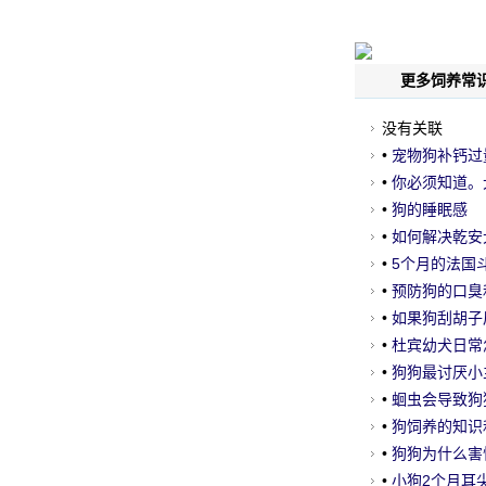
更多饲养常识
网
没有关联
•
宠物狗补钙过
•
你必须知道。
•
狗的睡眠感
•
如何解决乾安
•
5个月的法国
•
预防狗的口臭
•
如果狗刮胡子
•
杜宾幼犬日常
•
狗狗最讨厌小
•
蛔虫会导致狗
•
狗饲养的知识
•
狗狗为什么害
•
小狗2个月耳