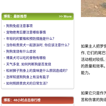
怎样知道狗狗身上有没有虱子
如何照顾贵宾犬的日常生活？
评论排行
博客：最新推荐
>> More
狗狗免疫注意事项
狗狗免疫注意事项
宠物绝育后要注意哪些事情
宠物绝育后要注意哪些事情
年轻的的繁殖和预防措施是什么？
年轻的的繁殖和预防措施是什么？
中
当你和贵宾犬一起游泳时, 你应该注意什么？
当你和贵宾犬一起游泳时, 你应该注意什么？
如果主人把罗
狗狗发烧有什么症状
狗狗发烧有什么症状
作, 它们的尾
博美犬可以吃的食物有哪些
博美犬可以吃的食物有哪些
活动相对较低,
天气多变, 如何判断狗是否发烧
天气多变, 如何判断狗是否发烧
的质量和效率。
松树狮子狗身上的臭味是什么原因造成的？
松树狮子狗身上的臭味是什么原因造成的？
能力。
怎样知道狗狗身上有没有虱子
怎样知道狗狗身上有没有虱子
如何照顾贵宾犬的日常生活？
如何照顾贵宾犬的日常生活？
华
如果它只是作为
苦和伤害的狗
博客：48小时点击排行榜