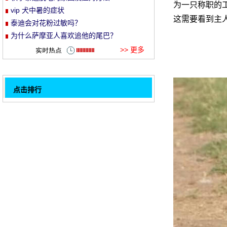
为一只称职的工
vip 犬中暑的症状
et
这需要看到主
泰迪会对花粉过敏吗？
为什么萨摩亚人喜欢追他的尾巴？
>> 更多
点击排行
狗狗免疫注意事项
32
宠物绝育后要注意哪些事情
年轻的的繁殖和预防措施是什么？
当你和贵宾犬一起游泳时, 你应该注意什么？
狗狗发烧有什么症状
博美犬可以吃的食物有哪些
天气多变, 如何判断狗是否发烧
松树狮子狗身上的臭味是什么原因造成的？
1