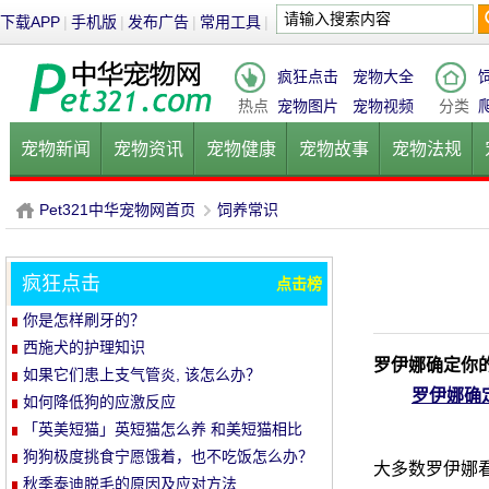
下载APP
|
手机版
|
发布广告
|
常用工具
|
疯狂点击
宠物大全
热点
宠物图片
宠物视频
分类
宠物新闻
宠物资讯
宠物健康
宠物故事
宠物法规
健康饮食
宠物美容
宠物医院
宠物猫
宠物狗
鱼的
Pet321中华宠物网首页
饲养常识
疯狂点击
点击榜
P
›
你是怎样刷牙的？
西施犬的护理知识
罗伊娜确定你
如果它们患上支气管炎, 该怎么办？
罗伊娜确
如何降低狗的应激反应
「英美短猫」英短猫怎么养 和美短猫相比
养哪种比较好呢
狗狗极度挑食宁愿饿着，也不吃饭怎么办？
大多数罗伊娜看
教你五招轻松解决！
秋季泰迪脱毛的原因及应对方法