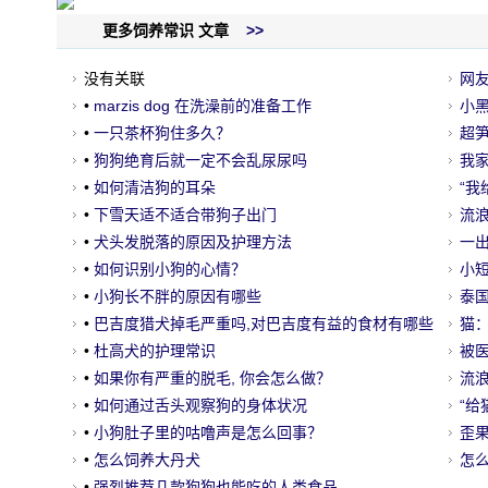
更多饲养常识 文章
>>
没有关联
网
•
marzis dog 在洗澡前的准备工作
杯
小
•
一只茶杯狗住多久？
铁
超
•
狗狗绝育后就一定不会乱尿尿吗
友
我
•
如何清洁狗的耳朵
“
•
下雪天适不适合带狗子出门
流
•
犬头发脱落的原因及护理方法
惊
一
•
如何识别小狗的心情？
哭
小
•
小狗长不胖的原因有哪些
泰
•
巴吉度猎犬掉毛严重吗,对巴吉度有益的食材有哪些
的
猫
•
杜高犬的护理常识
被
•
如果你有严重的脱毛, 你会怎么做？
逆
流
•
如何通过舌头观察狗的身体状况
又
​“
•
小狗肚子里的咕噜声是怎么回事？
歪
•
怎么饲养大丹犬
变
怎
•
强烈推荐几款狗狗也能吃的人类食品