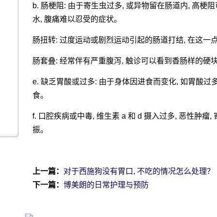
b. 肠梗阻: 由于寄生虫过多, 或异物留在肠道内, 高梗阻可
水, 腹痛难以忍受的症状。
肠扭转: 过度运动或剧烈运动引起的肠道打结, 在这一
？
肠套叠: 经常伴有严重腹泻, 触诊可以看到香肠样的硬
e. 缺乏胃酸或过多: 由于身体因进食而变化, 如胃酸过
食。
f. 口腔疾病或中毒, 维生素 a 和 d 摄入过多, 恶性肿
振。
上一篇：
对于西施狗没有胃口, 不吃的情况怎么处理？
下一篇：
博美朗的日常护理与预防