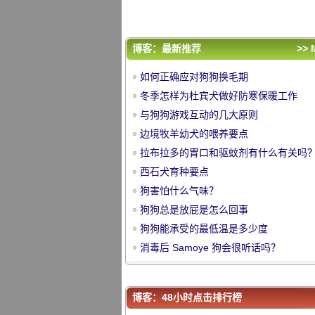
狗狗能承受的最低温是多少度
消毒后 Samoye 狗会很听话吗？
评论排行
博客：最新推荐
>> 
如何正确应对狗狗换毛期
如何正确应对狗狗换毛期
冬季怎样为杜宾犬做好防寒保暖工作
冬季怎样为杜宾犬做好防寒保暖工作
与狗狗游戏互动的几大原则
与狗狗游戏互动的几大原则
中
边境牧羊幼犬的喂养要点
边境牧羊幼犬的喂养要点
拉布拉多的胃口和驱蚊剂有什么有关吗
拉布拉多的胃口和驱蚊剂有什么有关吗
西石犬育种要点
西石犬育种要点
狗害怕什么气味？
狗害怕什么气味？
狗狗总是放屁是怎么回事
狗狗总是放屁是怎么回事
狗狗能承受的最低温是多少度
狗狗能承受的最低温是多少度
消毒后 Samoye 狗会很听话吗？
消毒后 Samoye 狗会很听话吗？
华
博客：48小时点击排行榜