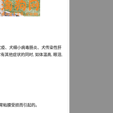
: 犬疫、犬细小病毒肠炎、犬传染性肝
他症状的同时, 如体温高, 眼泪,
致胃粘膜受损而引起的。