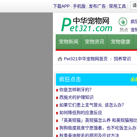
下载APP
|
手机版
|
发布广告
|
常用工具
|
疯
热点
宠
宠物新闻
宠物资讯
宠物健康
健康饮食
宠物美容
宠物医院
Pet321中华宠物网首页
饲养常识
疯狂点击
点
P
›
你是怎样刷牙的？
西施犬的护理知识
如果它们患上支气管炎, 该怎么办？
如何降低狗的应激反应
「英美短猫」英短猫怎么养 和美短猫相
养哪种比较好呢
狗狗极度挑食宁愿饿着，也不吃饭怎么办
教你五招轻松解决！
秋季泰迪脱毛的原因及应对方法