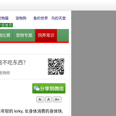
宠物猫
宠物狗
鱼的世界
鸟的天堂
专题推荐
物比赛
宠物专题
饲养常识
园
花卉园艺
水草迷情
而不吃东西？
华宠物网
A-
A
A+
的 kirky, 长身体消费的身体快,