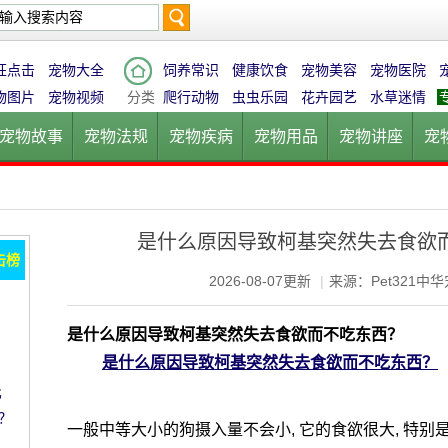
搜
狂点击
宠物大全
饲养常识
健康饮食
宠物美容
宠物医院
物图片
宠物视频
分类
爬行动物
虫虫乐园
花卉园艺
水草迷情
宠物故事
宠物法规
宠物疾病
宠物用品
宠物讲座
宠
索
宠物猫
宠物狗
鱼的世界
鸟的天堂
爬行动物
虫虫乐
是什么原因导致柯基突然失去食欲
击榜
2026-08-07更新
|
来源：Pet321中
是什么原因导致柯基突然失去食欲而不吃东西？
是什么原因导致柯基突然失去食欲而不吃东西？
比
？
一般中等大小的狗摄入量不会小, 它的食欲很大, 特别是年轻