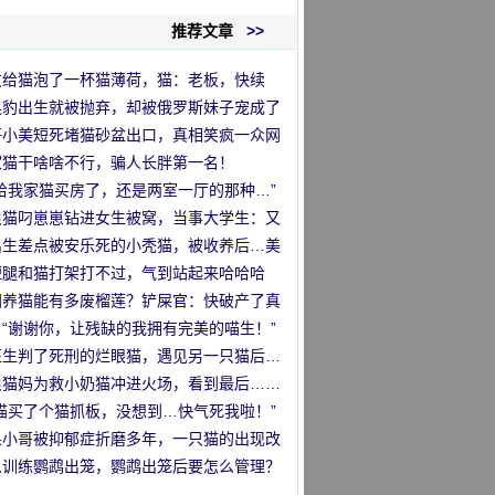
推荐文章
>>
友给猫泡了一杯猫薄荷，猫：老板，快续
！
黑豹出生就被抛弃，却被俄罗斯妹子宠成了
憨憨！
笋小美短死堵猫砂盆出口，真相笑疯一众网
…
家猫干啥啥不行，骗人长胖第一名！
我给我家猫买房了，还是两室一厅的那种…”
浪猫叼崽崽钻进女生被窝，当事大学生：又
吓又心疼…
出生差点被安乐死的小秃猫，被收养后…美
了！！
短腿和猫打架打不过，气到站起来哈哈哈
国养猫能有多废榴莲？铲屎官：快破产了真
！
：“谢谢你，让残缺的我拥有完美的喵生！”
医生判了死刑的烂眼猫，遇见另一只猫后…
袭了！！
浪猫妈为救小奶猫冲进火场，看到最后……
暖又心疼！！
给猫买了个猫抓板，没想到…快气死我啦！”
果小哥被抑郁症折磨多年，一只猫的出现改
了他…
么训练鹦鹉出笼，鹦鹉出笼后要怎么管理？