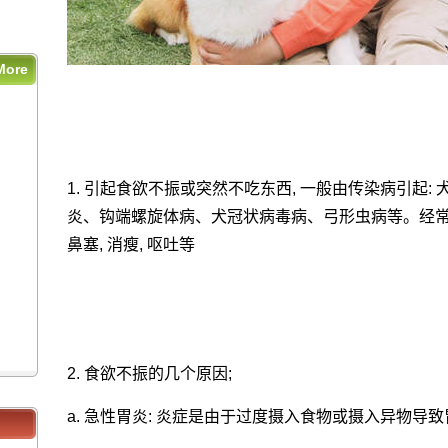
More
1. 引起食欲不振或突然不吃东西, 一般由传染病引起
？
炎、钩端螺旋体病、犬冠状病毒病、弓形虫病等。经常有其
？
鼻塞, 消瘦, 呕吐等
2. 食欲不振的几个原因;
a. 急性胃炎: 炎症是由于过度摄入食物或摄入异物导