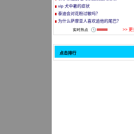
vip 犬中暑的症状
et
泰迪会对花粉过敏吗？
为什么萨摩亚人喜欢追他的尾巴？
>> 
点击排行
如何正确应对狗狗换毛期
32
冬季怎样为杜宾犬做好防寒保暖工作
与狗狗游戏互动的几大原则
边境牧羊幼犬的喂养要点
拉布拉多的胃口和驱蚊剂有什么有关吗
西石犬育种要点
狗害怕什么气味？
狗狗总是放屁是怎么回事
1