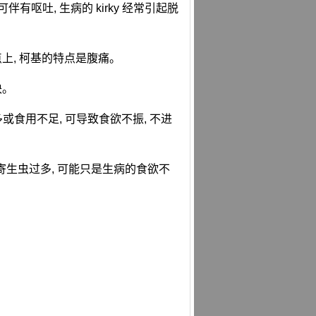
伴有呕吐, 生病的 kirky 经常引起脱
点上, 柯基的特点是腹痛。
块。
多或食用不足, 可导致食欲不振, 不进
瘤, 寄生虫过多, 可能只是生病的食欲不