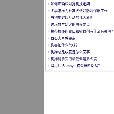
如何正确应对狗狗换毛期
冬季怎样为杜宾犬做好防寒保暖工作
与狗狗游戏互动的几大原则
边境牧羊幼犬的喂养要点
拉布拉多的胃口和驱蚊剂有什么有关吗
宠
西石犬育种要点
狗害怕什么气味？
狗狗总是放屁是怎么回事
狗狗能承受的最低温是多少度
消毒后 Samoye 狗会很听话吗？
物