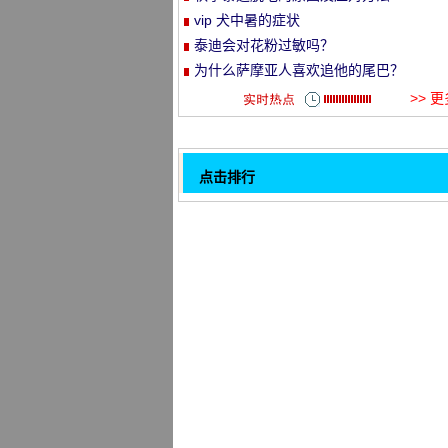
vip 犬中暑的症状
et
泰迪会对花粉过敏吗？
为什么萨摩亚人喜欢追他的尾巴？
>> 
点击排行
当金色的猎犬闻起来很大的时候会发生
32
么？
德国牧羊犬缺钙怎么补
狗狗喂蛋黄你所不知道的那些事儿
宠物狗的眼睛怎么保养
狗狗被骨头卡住了怎么办
为什么要遛狗
阿拉斯加小时候需要注意什么不会生病
加纳利犬的习性及养护知识
1