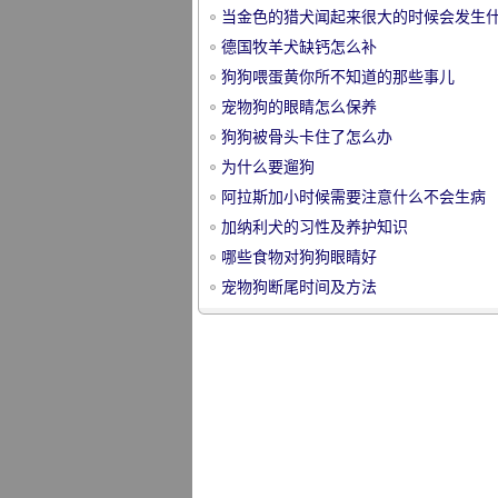
当金色的猎犬闻起来很大的时候会发生
么？
德国牧羊犬缺钙怎么补
狗狗喂蛋黄你所不知道的那些事儿
宠物狗的眼睛怎么保养
狗狗被骨头卡住了怎么办
宠
为什么要遛狗
阿拉斯加小时候需要注意什么不会生病
加纳利犬的习性及养护知识
哪些食物对狗狗眼睛好
宠物狗断尾时间及方法
物