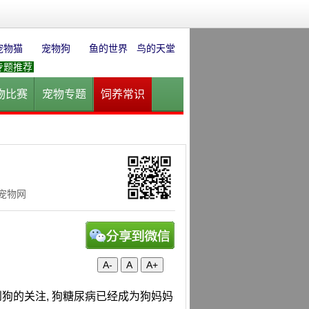
宠物猫
宠物狗
鱼的世界
鸟的天堂
专题推荐
物比赛
宠物专题
饲养常识
园
花卉园艺
水草迷情
华宠物网
A-
A
A+
狗的关注, 狗糖尿病已经成为狗妈妈