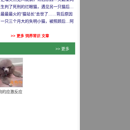
哈哈哈！
医生判了死刑的烂眼猫，遇见另一只猫后…
袭了！！
本最最最火的“猫站长”去世了……背后原因
人心痛！！
了一只三个月大的失明小猫，被照顾后…阿
死了！
>> 更多 饲养常识 文章
>> 更多
狗的应激反应