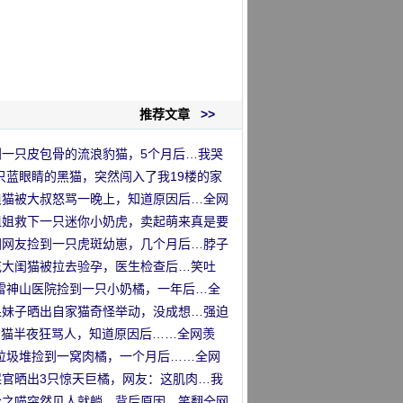
推荐文章
>>
到一只皮包骨的流浪豹猫，5个月后…我哭
！！
只蓝眼睛的黑猫，突然闯入了我19楼的家
”
浪猫被大叔怒骂一晚上，知道原因后…全网
喷了！
姐姐救下一只迷你小奶虎，卖起萌来真是要
命！
国网友捡到一只虎斑幼崽，几个月后…脖子
了！
花大闺猫被拉去验孕，医生检查后…笑吐
！！
在雷神山医院捡到一只小奶橘，一年后…全
惨！”
果妹子晒出自家猫奇怪举动，没成想…强迫
患者全沸腾了！！
2只猫半夜狂骂人，知道原因后……全网羡
”
在垃圾堆捡到一窝肉橘，一个月后……全网
要偷猫！！”
屎官晒出3只惊天巨橘，网友：这肌肉…我
了啊啊！
岭之喵突然见人就躺，背后原因…笑翻全网