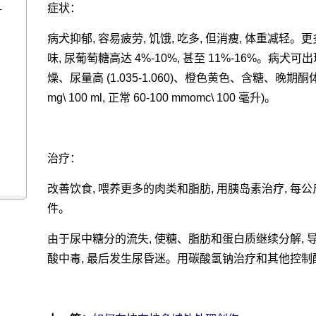
症状：
什
病犬抑郁, 容易疲劳, 饥饿, 吃多, 但消瘦, 体重减轻。
味, 尿葡萄糖高达 4%-10%, 甚至 11%-16%。
燥、尿量高 (1.035-1.060)、橙色黄色、含糖、晚期酮体。血糖
mg\ 100 ml, 正常 60-100 mmomc\ 100 毫升)。
治疗：
改善饮食, 喂养更多的肉类和脂肪, 用胰岛素治疗, 每公斤
件。
由于尿中糖分的流失, 使糖、脂肪和蛋白质继续分解, 导致
酸中毒, 最后发生尿昏迷。用碳酸氢钠治疗和其他控制