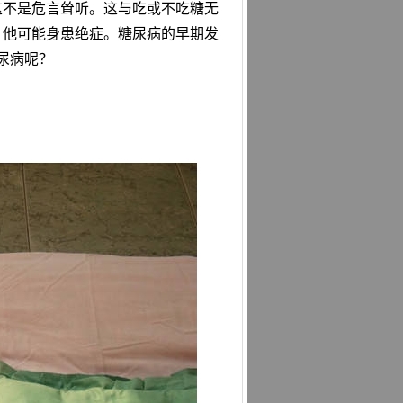
这不是危言耸听。这与吃或不吃糖无
, 他可能身患绝症。糖尿病的早期发
尿病呢？