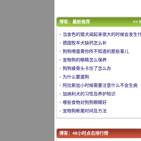
哪些食物对狗狗眼睛好
宠物狗断尾时间及方法
评论排行
博客：最新推荐
>> 
当金色的猎犬闻起来很大的时候会发生
当金色的猎犬闻起来很大的时候会发生
么？
德国牧羊犬缺钙怎么补
么？
德国牧羊犬缺钙怎么补
狗狗喂蛋黄你所不知道的那些事儿
狗狗喂蛋黄你所不知道的那些事儿
中
宠物狗的眼睛怎么保养
宠物狗的眼睛怎么保养
狗狗被骨头卡住了怎么办
狗狗被骨头卡住了怎么办
为什么要遛狗
为什么要遛狗
阿拉斯加小时候需要注意什么不会生病
阿拉斯加小时候需要注意什么不会生病
加纳利犬的习性及养护知识
加纳利犬的习性及养护知识
哪些食物对狗狗眼睛好
哪些食物对狗狗眼睛好
宠物狗断尾时间及方法
宠物狗断尾时间及方法
华
博客：48小时点击排行榜