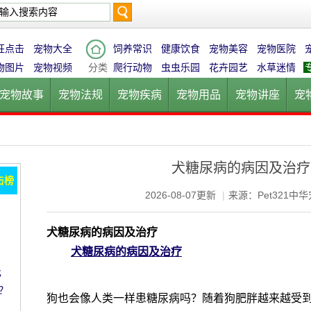
搜
狂点击
宠物大全
饲养常识
健康饮食
宠物美容
宠物医院
物图片
宠物视频
分类
爬行动物
虫虫乐园
花卉园艺
水草迷情
宠物故事
宠物法规
宠物疾病
宠物用品
宠物讲座
宠
索
宠物猫
宠物狗
鱼的世界
鸟的天堂
爬行动物
虫虫乐
犬糖尿病的病因及治疗
击榜
2026-08-07更新
|
来源：Pet321中
犬糖尿病的病因及治疗
犬糖尿病的病因及治疗
比
？
狗也会像人类一样患糖尿病吗？随着狗肥胖越来越受到