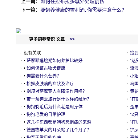
上一篇：
如何在拉布拉多城外处理创伤
下一篇：
要饲养健康的雪利酒, 你需要注意什么？
更多饲养常识 文章
>>
没有关联
捡
•
萨摩耶尴尬期如何养护比较好
了
“这
•
如何保证古牧犬健康
里…
流
•
狗需要什么营养？
笑
小
•
松狮皮肤病的症状及治疗
人
岛
•
剃须对萨摩亚人有降温作用吗？
断
黄
•
带一条狗去旅行是什么样的经历？
了
“
•
狗狗剃毛后为什么老是甩身体
网笑
歪
•
狗狗毛发的日常护理
症
“
•
这几样东西都是狗狗恐惧症的来源
慕！
“
•
德国牧羊犬的耳朵站了几个月了？
喊着
铲
•
狗春天常见的疾病
哭
高