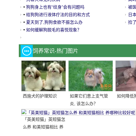
•
狗狗身上也有“纹身”会有问题吗
哈
被
•
给狗狗进行液体疗法的目的和方式
逆
日
•
夏天到了,狗狗食欲不振怎么办
让
捡
•
如何缓解狗脱毛的喜悦现象？
伟
饲养常识-热门图片
西施犬的护理知识
如果它们患上支气管
如何降低
炎, 该怎么办？
「英美短猫」英短猫怎
么养 和美短猫相比 养
哪种比较好呢