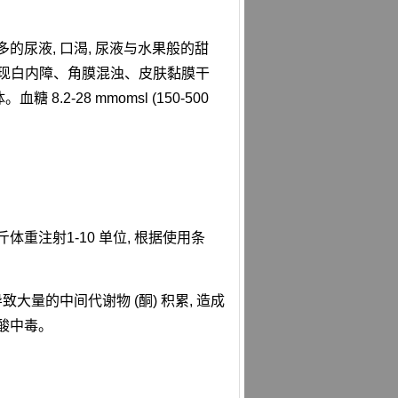
更多的尿液, 口渴, 尿液与水果般的甜
病犬可出现白内障、角膜混浊、皮肤黏膜干
 8.2-28 mmomsl (150-500
体重注射1-10 单位, 根据使用条
大量的中间代谢物 (酮) 积累, 造成
酸中毒。