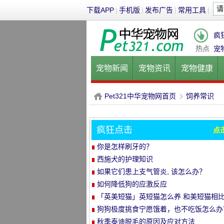
下载APP
|
手机版
|
发布广告
|
常用工具
|
疯
热点
宠
宠物新闻
宠物资讯
宠物健康
健康饮食
宠物美容
宠物医院
Pet321中华宠物网首页
饲养常识
疯狂点击
点
P
›
你是怎样刷牙的？
西施犬的护理知识
如果它们患上支气管炎, 该怎么办？
如何降低狗的应激反应
「英美短猫」英短猫怎么养 和美短猫相
养哪种比较好呢
狗狗极度挑食宁愿饿着，也不吃饭怎么办
教你五招轻松解决！
秋季泰迪脱毛的原因及应对方法