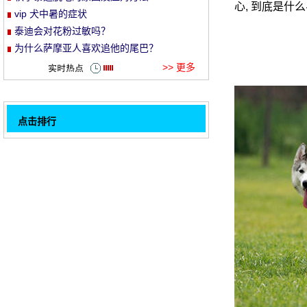
心, 到底是什
vip 犬中暑的症状
et
泰迪会对花粉过敏吗？
为什么萨摩亚人喜欢追他的尾巴？
>> 更多
点击排行
苏格兰牧羊犬适合初学者吗？
32
为什么宠物需要剪指甲
如何测量蝴蝶狗的体温？
巴吉度猎犬掉毛严重吗,对巴吉度有益的食材
有哪些
狗狗吃水果的四个注意事项
那些容易中暑的狗是什么？如何获得急救？
西施犬的饲养要点
大型狗狗幼犬期怎么饲养
1