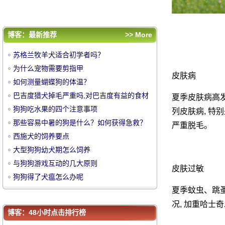
与狗狗游戏互动的几大原则
狗狗得了犬瘟怎么办呢
评论排行
博客：最新推荐
>> More
苏格兰牧羊犬适合初学者吗？
苏格兰牧羊犬适合初学者吗？
为什么宠物需要剪指甲
为什么宠物需要剪指甲
皮肤病
如何测量蝴蝶狗的体温？
如何测量蝴蝶狗的体温？
中
巴吉度猎犬掉毛严重吗,对巴吉度有益的食材
巴吉度猎犬掉毛严重吗,对巴吉度有益的食材
夏季皮肤病高发
有哪些
狗狗吃水果的四个注意事项
有哪些
狗狗吃水果的四个注意事项
列皮肤病, 特
那些容易中暑的狗是什么？如何获得急救？
那些容易中暑的狗是什么？如何获得急救？
严重脱毛。
西施犬的饲养要点
西施犬的饲养要点
大型狗狗幼犬期怎么饲养
大型狗狗幼犬期怎么饲养
与狗狗游戏互动的几大原则
与狗狗游戏互动的几大原则
皮肤过敏
狗狗得了犬瘟怎么办呢
狗狗得了犬瘟怎么办呢
夏季蚊虫、跳蚤
华
况, 加重哈士
博客：48小时点击排行榜