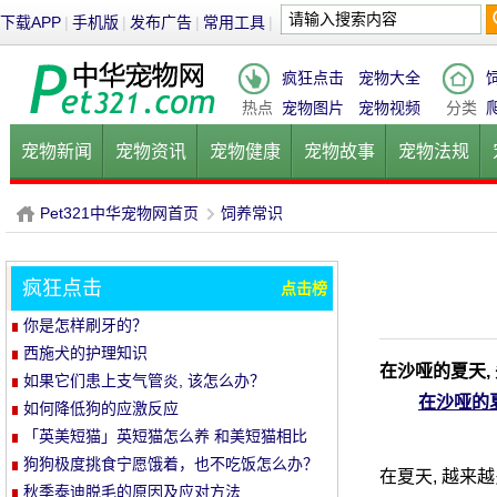
下载APP
|
手机版
|
发布广告
|
常用工具
|
疯狂点击
宠物大全
热点
宠物图片
宠物视频
分类
宠物新闻
宠物资讯
宠物健康
宠物故事
宠物法规
健康饮食
宠物美容
宠物医院
宠物猫
宠物狗
鱼的
Pet321中华宠物网首页
饲养常识
疯狂点击
点击榜
P
›
你是怎样刷牙的？
西施犬的护理知识
在沙哑的夏天,
如果它们患上支气管炎, 该怎么办？
在沙哑的
如何降低狗的应激反应
「英美短猫」英短猫怎么养 和美短猫相比
养哪种比较好呢
狗狗极度挑食宁愿饿着，也不吃饭怎么办？
在夏天, 越来
教你五招轻松解决！
秋季泰迪脱毛的原因及应对方法