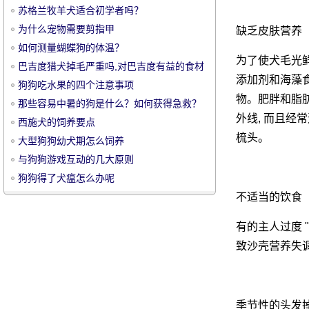
苏格兰牧羊犬适合初学者吗？
为什么宠物需要剪指甲
缺乏皮肤营养
如何测量蝴蝶狗的体温？
为了使犬毛光鲜
巴吉度猎犬掉毛严重吗,对巴吉度有益的食材
添加剂和海藻食
有哪些
狗狗吃水果的四个注意事项
宠
物。肥胖和脂肪
那些容易中暑的狗是什么？如何获得急救？
外线, 而且经
西施犬的饲养要点
梳头。
大型狗狗幼犬期怎么饲养
与狗狗游戏互动的几大原则
狗狗得了犬瘟怎么办呢
不适当的饮食
有的主人过度 
物
致沙壳营养失调
季节性的头发