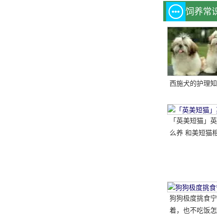
饲养常
西施犬的护理知
「英美短猫」英
么养 和美短猫相
哪种比较好呢
狗狗极度挑食宁
着，也不吃饭怎