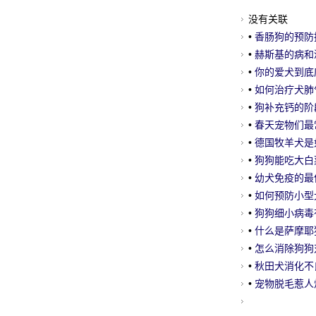
没有关联
•
香肠狗的预防
•
赫斯基的病和
•
你的爱犬到底
•
如何治疗犬肺
•
狗补充钙的阶
•
春天宠物们最
•
德国牧羊犬是
•
狗狗能吃大白
•
幼犬免疫的最
•
如何预防小型
•
狗狗细小病毒
•
什么是萨摩耶
•
怎么消除狗狗
•
秋田犬消化不
•
宠物脱毛惹人