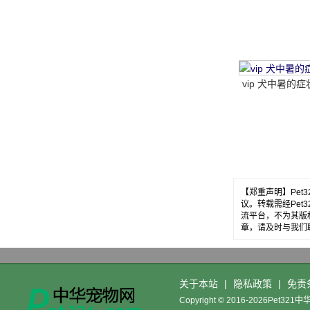
教你五招轻松解
vip 犬中暑的症
【郑重声明】Pe
议。转载需经Pe
流平台，不为其版
章，请及时与我们
关于本站
|
隐私政策
|
免责
Copyright © 2016-2026Pet32