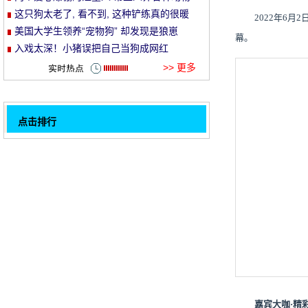
这只狗太老了, 看不到, 这种铲练真的很暖
2022年6
et
和!
美国大学生领养“宠物狗” 却发现是狼崽
幕。
入戏太深！小猪误把自己当狗成网红
>> 更多
点击排行
导盲犬上公交却被妇女“嫌臭”要求下车 司机
32
的回应真是帅爆了
狗刁刚出生的宝宝在路上狂奔, 晓得实情, 路
人叹了口气: 人比狗!
英斑点狗阻止小主人上学视频走红网络
法国节假日生 "宠" 潮每年约有10万只宠物
被丢弃
成都走失的金猎犬发现主人的狗眼都在笑!
德国宠物狗咬死女主人和儿子, 但 2 5万网友
请愿并不能杀死它
2017第四届亚洲宠物水族博览会 暨深圳·宠
世界招商大会
狗是强的, 10 个孩子在剖宫产之下
1
嘉宾大咖
·精