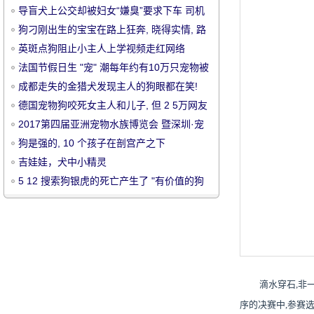
导盲犬上公交却被妇女“嫌臭”要求下车 司机
的回应真是帅爆了
狗刁刚出生的宝宝在路上狂奔, 晓得实情, 路
人叹了口气: 人比狗!
英斑点狗阻止小主人上学视频走红网络
法国节假日生 "宠" 潮每年约有10万只宠物被
丢弃
成都走失的金猎犬发现主人的狗眼都在笑!
宠
德国宠物狗咬死女主人和儿子, 但 2 5万网友
请愿并不能杀死它
2017第四届亚洲宠物水族博览会 暨深圳·宠
世界招商大会
狗是强的, 10 个孩子在剖宫产之下
吉娃娃，犬中小精灵
5 12 搜索狗银虎的死亡产生了 "有价值的狗
基因存储计划"
物
滴水穿石
,非
序的决赛中,参赛