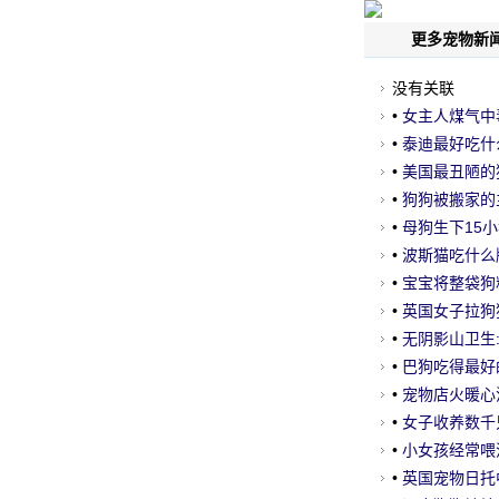
更多宠物新闻
没有关联
•
女主人煤气中
•
泰迪最好吃什
•
美国最丑陋的
•
狗狗被搬家的
•
母狗生下15
•
波斯猫吃什么
•
宝宝将整袋狗
•
英国女子拉狗
•
无阴影山卫生:
•
巴狗吃得最好
•
宠物店火暖心
•
女子收养数千
•
小女孩经常喂流
•
英国宠物日托