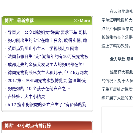
吉娃娃，犬中小精灵
5 12 搜索狗银虎的死亡产生了 "有价值的狗
在云颁奖典礼
基因存储计划"
评论排行
学院汪明教授和大
博客：最新推荐
>> More
导盲犬上公交却被妇女“嫌臭”要求下车 司机
点评,中国兽医学
导盲犬上公交却被妇女“嫌臭”要求下车 司机
的回应真是帅爆了
狗刁刚出生的宝宝在路上狂奔, 晓得实情, 路
长兼秘书长辛盛鹏
的回应真是帅爆了
狗刁刚出生的宝宝在路上狂奔, 晓得实情, 路
人叹了口气: 人比狗!
英斑点狗阻止小主人上学视频走红网络
送上了精彩致辞。
人叹了口气: 人比狗!
英斑点狗阻止小主人上学视频走红网络
中
法国节假日生 "宠" 潮每年约有10万只宠物
法国节假日生 "宠" 潮每年约有10万只宠物被
全力以赴
·巅
被丢弃
成都走失的金猎犬发现主人的狗眼都在笑!
丢弃
成都走失的金猎犬发现主人的狗眼都在笑!
德国宠物狗咬死女主人和儿子, 但 2 5万网友
雄鹰杯大赛此
德国宠物狗咬死女主人和儿子, 但 2 5万网友
请愿并不能杀死它
2017第四届亚洲宠物水族博览会 暨深圳·宠
请愿并不能杀死它
2017第四届亚洲宠物水族博览会 暨深圳·宠
的情况下,对于大
世界招商大会
狗是强的, 10 个孩子在剖宫产之下
学生开展针对性培
世界招商大会
狗是强的, 10 个孩子在剖宫产之下
吉娃娃，犬中小精灵
织开展了大量的工
吉娃娃，犬中小精灵
5 12 搜索狗银虎的死亡产生了 "有价值的狗
5 12 搜索狗银虎的死亡产生了 "有价值的狗
基因存储计划"
华
基因存储计划"
博客：48小时点击排行榜