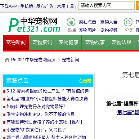
下载APP
|
手机版
|
发布广告
|
常用工具
|
疯狂点击
宠物大全
热点
宠物图片
宠物视频
分类
宠物新闻
宠物资讯
宠物健康
宠物故事
宠物法规
健康饮食
宠物美容
宠物医院
宠物猫
宠物狗
鱼的
Pet321中华宠物网首页
宠物新闻
第七
疯狂点击
点击榜
P
›
5 12 搜索狗银虎的死亡产生了 "有价值的狗
基因存储计划"
第七届“雄鹰杯”小动物医师技能大赛总决赛
第七届“雄鹰
圆满落幕
如何处理宠物骨灰对宠物最好？
第七届“
乖宝宠物冲刺IPO，你不了解的信息
有哪些特别适合孩子养的小宠物【推荐】
小宠物的“衣食住行”，义乌包了
两个爱心爆棚的汪星人 帮主人养各种动物