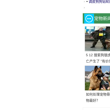
然而责骂狗的
•
调皮狗狗钻轮
宠物新
5 12 搜索狗银
亡产生了 "有
基因存储计划"
如何处理宠物骨
物最好？