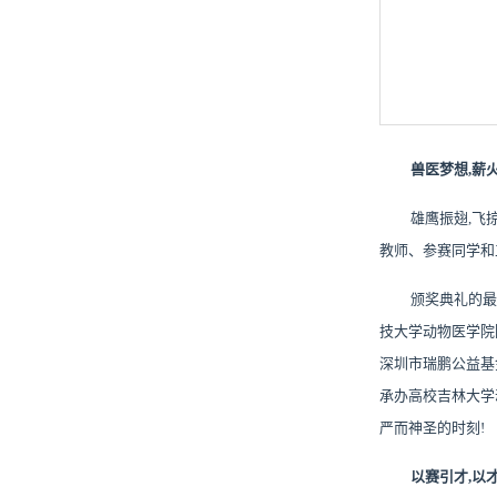
兽医梦想
,薪
雄鹰振翅
,飞
教师、参赛同学和
颁奖典礼的最
技大学动物医学院
深圳市瑞鹏公益基
承办高校吉林大学
严而神圣的时刻!
以赛引才
,以