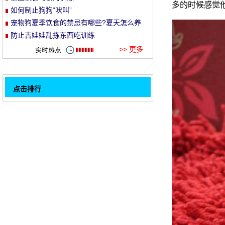
多的时候感觉
如何制止狗狗“吠叫”
et
宠物狗夏季饮食的禁忌有哪些?夏天怎么养
狗
防止吉娃娃乱拣东西吃训练
>> 更多
点击排行
萨摩耶怎样训练乖乖吃饭
32
锻炼宠物狗要适度
如何训练哈士奇不讨要食物
如何制止狗狗“吠叫”
英女王曾请专家训练宠物犬 狗狗都有订制餐
如何训练狗狗不讨要食物
怎么训练拉布拉多拒食
防止吉娃娃乱拣东西吃训练
1