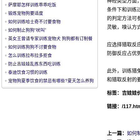
神经类型方面
萨摩耶怎样训练乖乖吃饭
条件下和训练
锻炼宠物狗要适度
的判定方法可
如何训练哈士奇不讨要食物
灵敏，嗅认方
如何制止狗狗“吠叫”
英女王曾请专家训练宠物犬 狗狗都有订制餐
宠
应选择猎取反
如何训练狗狗不讨要食物
防御反应占优
怎么训练拉布拉多拒食
防止吉娃娃乱拣东西吃训练
此外，训练猎
泰迪饮食习惯的训练
和猎取反射的
宠物狗夏季饮食的禁忌有哪些?夏天怎么养狗
标签：
吉娃娃
物
链接：
/117.ht
上一篇：
如何制