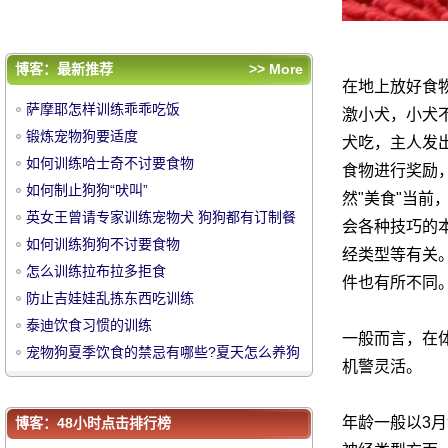
泰迪饮食习惯的训练
宠物狗夏季饮食的禁忌有哪些?夏天怎么养
狗
评论排行
博客：最新推荐
>> More
在地上放好食
萨摩耶怎样训练乖乖吃饭
萨摩耶怎样训练乖乖吃饭
激小犬，小犬
锻炼宠物狗要适度
锻炼宠物狗要适度
犬吃，主人发
如何训练哈士奇不讨要食物
如何训练哈士奇不讨要食物
食物进行奖励
中
如何制止狗狗“吠叫”
如何制止狗狗“吠叫”
然"美食"当
英女王曾请专家训练宠物犬 狗狗都有订制餐
英女王曾请专家训练宠物犬 狗狗都有订制餐
会各种技巧的
如何训练狗狗不讨要食物
如何训练狗狗不讨要食物
经类型等有关
怎么训练拉布拉多拒食
怎么训练拉布拉多拒食
件也有所不同
防止吉娃娃乱拣东西吃训练
防止吉娃娃乱拣东西吃训练
泰迪饮食习惯的训练
泰迪饮食习惯的训练
一般而言，在
宠物狗夏季饮食的禁忌有哪些?夏天怎么养狗
宠物狗夏季饮食的禁忌有哪些?夏天怎么养
机警灵活。
华
狗
年龄一般以3月
博客：48小时点击排行榜