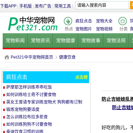
下载APP
|
手机版
|
发布广告
|
常用工具
|
疯狂点击
宠物大全
热点
宠物图片
宠物视频
分类
宠物新闻
宠物资讯
宠物健康
宠物故事
宠物法规
健康饮食
宠物美容
宠物医院
宠物猫
宠物狗
鱼的
Pet321中华宠物网首页
健康饮食
疯狂点击
点击榜
P
›
萨摩耶怎样训练乖乖吃饭
如何训练哈士奇不讨要食物
防止吉娃娃乱
英女王曾请专家训练宠物犬 狗狗都有订制
防止吉娃
餐
锻炼宠物狗要适度
怎么训练拉布拉多拒食
如何训练狗狗不讨要食物
好吃的狗儿，
泰迪饮食习惯的训练