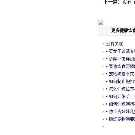
下一篇：
没有
网
更多健康饮食
没有关联
•
英女王曾请专
•
萨摩耶怎样训
•
泰迪饮食习惯
•
宠物狗夏季饮
•
如何制止狗狗“
•
怎么训练拉布
•
如何训练哈士
•
如何训练狗狗
•
防止吉娃娃乱
•
锻炼宠物狗要