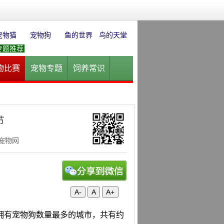
宠物猫
宠物狗
鱼的世界
鸟的天堂
专题推荐
物比赛
宠物专题
饲养常识
园
花卉园艺
水草迷情
节
华宠物网
A-
A
A+
拥有宠物狗数量最多的城市，共有约