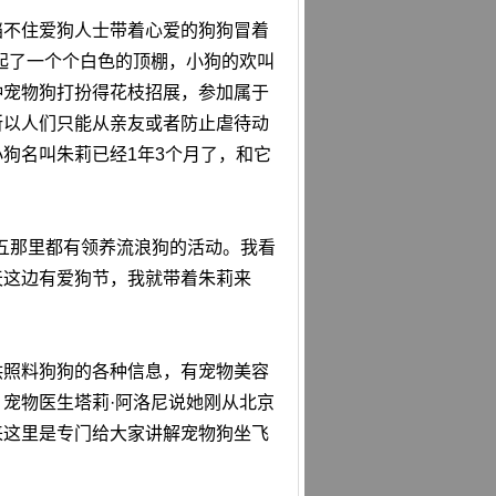
挡不住爱狗人士带着心爱的狗狗冒着
起了一个个白色的顶棚，小狗的欢叫
种宠物狗打扮得花枝招展，参加属于
所以人们只能从亲友或者防止虐待动
狗名叫朱莉已经1年3个月了，和它
五那里都有领养流浪狗的活动。我看
天这边有爱狗节，我就带着朱莉来
供照料狗狗的各种信息，有宠物美容
宠物医生塔莉·阿洛尼说她刚从北京
来这里是专门给大家讲解宠物狗坐飞