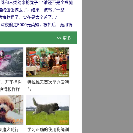
…
猫咪和人类幼崽抢凳子：“谁还不是个短腿
！”
把猫的蛋蛋搞丢了，结果…被骂了一整
！”
后悔养猫了，实在是太辛苦了…”
深夜偷走5000元英短，被抓后…竟甩锅
前女友！
>> 更多
了：开车撞树
特拉维夫首次举办爱狗
冲浪滑板样样
节
泰迪犬随行
学习正确的使用狗绳训