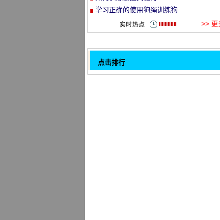
学习正确的使用狗绳训练狗
et
>> 
点击排行
学习正确的使用狗绳训练狗
如何训练泰迪犬随行
狗“成精”了：开车撞树装无辜 冲浪滑板
32
精
美国宠物狗39秒咬爆100个气球破吉尼
录
特拉维夫首次举办爱狗节
如何训练狗狗衔取东西
美国加州举行宠物狗“跳远”大赛
加拿大宠物狗潮范儿十足 粉丝量达10万
评论排行
1
学习正确的使用狗绳训练狗