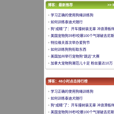
如何训练泰迪犬随行
博客：最新推荐
>> 
狗“成精”了：开车撞树装无辜 冲浪滑板
学习正确的使用狗绳训练狗
精
美国宠物狗39秒咬爆100个气球破吉尼
如何训练泰迪犬随行
录
特拉维夫首次举办爱狗节
狗“成精”了：开车撞树装无辜 冲浪滑板
如何训练狗狗衔取东西
精
美国宠物狗39秒咬爆100个气球破吉尼
美国加州举行宠物狗“跳远”大赛
录
特拉维夫首次举办爱狗节
中
加拿大宠物狗潮范儿十足 粉丝量达10万
如何训练狗狗衔取东西
美国加州举行宠物狗“跳远”大赛
加拿大宠物狗潮范儿十足 粉丝量达10万
博客：48小时点击排行榜
学习正确的使用狗绳训练狗
华
如何训练泰迪犬随行
狗“成精”了：开车撞树装无辜 冲浪滑板
精
美国宠物狗39秒咬爆100个气球破吉尼