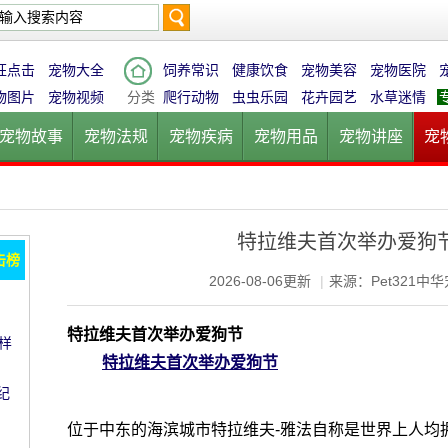
搜
狂点击
宠物大全
饲养常识
健康饮食
宠物美容
宠物医院
物图片
宠物视频
分类
爬行动物
虫虫乐园
花卉园艺
水草迷情
宠物故事
宠物法规
宠物疾病
宠物用品
宠物讲座
宠
索
宠物猫
宠物狗
鱼的世界
鸟的天堂
爬行动物
虫虫乐
特拉维夫首次举办爱狗
击榜
2026-08-06更新
|
来源：Pet321中
特拉维夫首次举办爱狗节
样
特拉维夫首次举办爱狗节
纪
位于中东的海滨城市特拉维夫-雅法自称是世界上人均