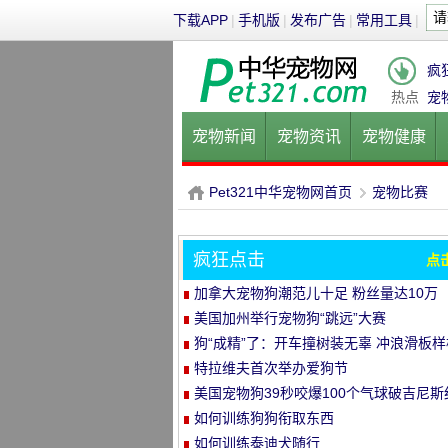
下载APP
|
手机版
|
发布广告
|
常用工具
|
疯
热点
宠
宠物新闻
宠物资讯
宠物健康
健康饮食
宠物美容
宠物医院
Pet321中华宠物网首页
宠物比赛
疯狂点击
点
P
›
加拿大宠物狗潮范儿十足 粉丝量达10万
美国加州举行宠物狗“跳远”大赛
狗“成精”了：开车撞树装无辜 冲浪滑板样
精
特拉维夫首次举办爱狗节
美国宠物狗39秒咬爆100个气球破吉尼斯
录
如何训练狗狗衔取东西
如何训练泰迪犬随行