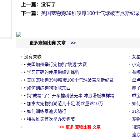
上一篇：
没有了
下一篇：
美国宠物狗39秒咬爆100个气球破吉尼斯纪录
更多宠物比赛 文章
>>
没有关联
女
•
美国加州举行宠物狗“跳远”大赛
应
小宠
•
学习正确的使用狗绳训练狗
有
•
美国宠物狗39秒咬爆100个气球破吉尼斯纪录
盘
•
如何训练狗狗衔取东西
养
•
狗“成精”了：开车撞树装无辜 冲浪滑板样样精
的
乖宝
•
加拿大宠物狗潮范儿十足 粉丝量达10万
如
•
如何训练泰迪犬随行
3
•
特拉维夫首次举办爱狗节
宠
喝
“把
>> 更多 宠物比赛 文章
流