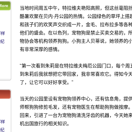
More
当地时间周五中午，特拉维夫艳阳高照，但这丝毫阻
样样
酷暑欢聚在贝内·丹公园的热情。公园绿色的草坪上搭
斯纪
和孩子们的欢笑声交织成一片，金毛、拉布拉多等各
他们的盛会。在以色列，宠物狗是禁止买卖交易的，
样样
物协会等机构领养狗狗。小狗主人贝蒂说，她领养的小
斯纪
有非常深厚的感情。
"第一次看到朱莉是在特拉维夫梅厄公园门口，每个周
到朱莉后我就想把它带回家，我非常喜欢它。得知今
了，让它可以好好享受。"
当天的公园里设有宠物狗领养中心，还有信息角，提
师帮狗狗修剪毛发，还有宠物医生在帮助狗狗做按摩。
回来，引进了一台为宠物狗清洗牙齿的机器，今天她
样样
机出国旅行的相关知识。
斯纪