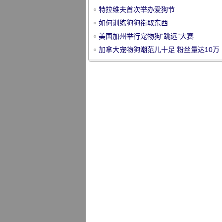
录
特拉维夫首次举办爱狗节
如何训练狗狗衔取东西
美国加州举行宠物狗“跳远”大赛
加拿大宠物狗潮范儿十足 粉丝量达10万
宠
物