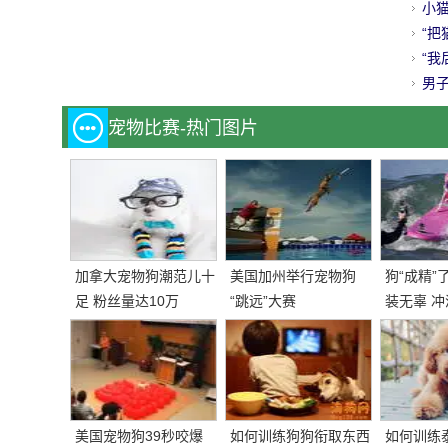
友
小
啊？
“
年！
“我
男子
给
宠物比赛-热门图片
加拿大宠物狗潮范儿十
美国加州举行宠物狗
狗“成精”
足 粉丝量达10万
“跳远”大赛
装无辜 
精
美国宠物狗39秒咬爆
如何训练狗狗衔取东西
如何训练