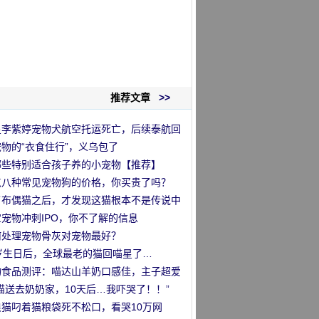
推荐文章
>>
星李紫婷宠物犬航空托运死亡，后续泰航回
物的“衣食住行”，义乌包了
哪些特别适合孩子养的小宠物【推荐】
点八种常见宠物狗的价格，你买贵了吗？
了布偶猫之后，才发现这猫根本不是传说中
那么回事
宠物冲刺IPO，你不了解的信息
何处理宠物骨灰对宠物最好？
1岁生日后，全球最老的猫回喵星了…
物食品测评：喵达山羊奶口感佳，主子超爱
！
猫送去奶奶家，10天后…我吓哭了！！”
浪猫叼着猫粮袋死不松口，看哭10万网