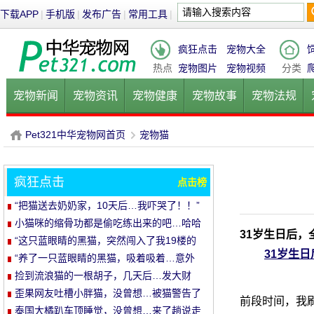
下载APP
|
手机版
|
发布广告
|
常用工具
|
疯狂点击
宠物大全
热点
宠物图片
宠物视频
分类
宠物新闻
宠物资讯
宠物健康
宠物故事
宠物法规
健康饮食
宠物美容
宠物医院
宠物猫
宠物狗
鱼的
Pet321中华宠物网首页
宠物猫
疯狂点击
点击榜
P
›
“把猫送去奶奶家，10天后…我吓哭了！！”
小猫咪的缩骨功都是偷吃练出来的吧…哈哈
31岁生日后
哈
“这只蓝眼睛的黑猫，突然闯入了我19楼的
31岁生
家里…”
“养了一只蓝眼睛的黑猫，吸着吸着…意外
发生了！”
捡到流浪猫的一根胡子，几天后…发大财
了！
歪果网友吐槽小胖猫，没曾想…被猫警告了
前段时间，我
哈哈哈
泰国大橘趴车顶睡觉，没曾想…来了趟说走