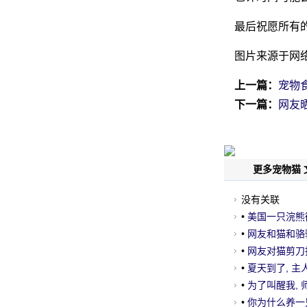
最后祝愿所有
图片来源于网
上一篇：
宠物
下一篇：
网友
更多宠物猫 
没有关联
•
美国一只浣熊彻
•
网友和猫和骆驼
料到.....。
•
网友对猫剪刀指
听后看着我与恐
•
夏天到了, 主
•
为了叫醒我,
•
你为什么养一