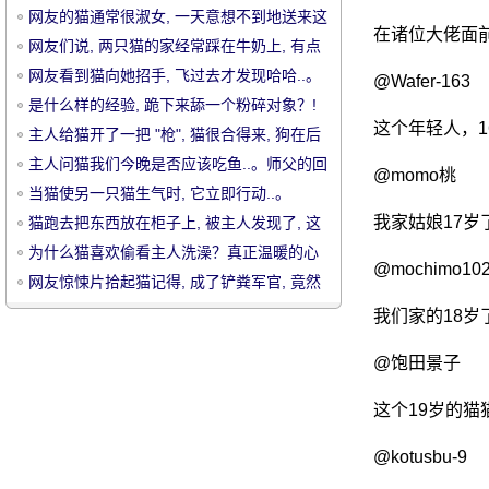
网友的猫通常很淑女, 一天意想不到地送来这
在诸位大佬面
个礼物, 直接吓唬尿..。
网友们说, 两只猫的家经常踩在牛奶上, 有点
奇怪的姿势, 哎呀.....。
网友看到猫向她招手, 飞过去才发现哈哈..。
@Wafer-163
是什么样的经验, 跪下来舔一个粉碎对象？!
这个年轻人，1
主人给猫开了一把 "枪", 猫很合得来, 狗在后
宠
面.....。
主人问猫我们今晚是否应该吃鱼..。师父的回
@momo桃
答太棒了!
当猫使另一只猫生气时, 它立即行动..。
我家姑娘17岁
猫跑去把东西放在柜子上, 被主人发现了, 这
只小眼睛, 简直.....。
为什么猫喜欢偷看主人洗澡？真正温暖的心
@mochimo102
背后的原因..。
网友惊悚片拾起猫记得, 成了铲粪军官, 竟然
拿起了新的祝福..。
我们家的18
@饱田景子
物
这个19岁的
@kotusbu-9