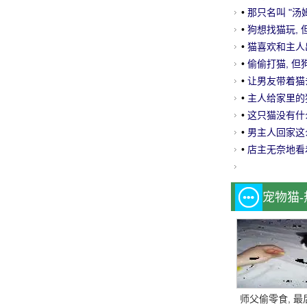
•
那只名叫 "汤姆
•
狗想找猫玩, 
看了都怕.....。
•
猫喜欢和主人出去
•
偷偷打猫, 但
•
让男友带着猫去
朋友: 你的心真
•
主人给家里的
要跪着奴役.....
•
这只猫没有什
3遍, 甚至..。
•
男主人回家这
让人发笑.....。
•
店主无奈地看着
宠物猫
师父偷零食, 最