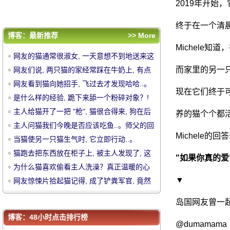
只小眼睛, 简直.....。
为什么猫喜欢偷看主人洗澡？真正温暖的心
2019年开始
背后的原因..。
网友惊悚片拾起猫记得, 成了铲粪军官, 竟然
终于在一个清
拿起了新的祝福..。
评论排行
博客：最新推荐
>> More
网友的猫通常很淑女, 一天意想不到地送来这
Michele知
网友的猫通常很淑女, 一天意想不到地送来这
个礼物, 直接吓唬尿..。
网友们说, 两只猫的家经常踩在牛奶上, 有点
个礼物, 直接吓唬尿..。
而家里的另一只
网友们说, 两只猫的家经常踩在牛奶上, 有点
奇怪的姿势, 哎呀.....。
网友看到猫向她招手, 飞过去才发现哈哈..。
奇怪的姿势, 哎呀.....。
网友看到猫向她招手, 飞过去才发现哈哈..。
现在它们终于
中
是什么样的经验, 跪下来舔一个粉碎对象？!
是什么样的经验, 跪下来舔一个粉碎对象？!
主人给猫开了一把 "枪", 猫很合得来, 狗在后
主人给猫开了一把 "枪", 猫很合得来, 狗在后
养的猫个个都
面.....。
主人问猫我们今晚是否应该吃鱼..。师父的回
面.....。
主人问猫我们今晚是否应该吃鱼..。师父的回
Michele的
答太棒了!
当猫使另一只猫生气时, 它立即行动..。
答太棒了!
当猫使另一只猫生气时, 它立即行动..。
猫跑去把东西放在柜子上, 被主人发现了, 这
猫跑去把东西放在柜子上, 被主人发现了, 这
"如果你真的
只小眼睛, 简直.....。
为什么猫喜欢偷看主人洗澡？真正温暖的心
只小眼睛, 简直.....。
为什么猫喜欢偷看主人洗澡？真正温暖的心
背后的原因..。
▼
网友惊悚片拾起猫记得, 成了铲粪军官, 竟然
背后的原因..。
网友惊悚片拾起猫记得, 成了铲粪军官, 竟然
拿起了新的祝福..。
华
拿起了新的祝福..。
岛国网友曾一
博客：48小时点击排行榜
@dumamama