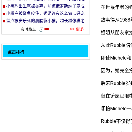
就走的旅行哈哈哈！
小黑豹出生就被抛弃，却被俄罗斯妹子宠成
在世最年老的猫
et
了铁憨憨！
小橘白被鲨鱼咬住，奶奶连夜这么做…好宠
故事得从198
溺！
差点被安乐死的唇腭裂小猫，越长越像猫老
头…
>> 更多
姐姐从朋友家
从此Rubbl
点击排行
即使Miche
网友的猫通常很淑女, 一天意想不到地送来这
32
个礼物, 直接吓唬尿..。
网友们说, 两只猫的家经常踩在牛奶上, 有点
因为，她完全
奇怪的姿势, 哎呀.....。
网友看到猫向她招手, 飞过去才发现哈哈..。
后来Rubbl
是什么样的经验, 跪下来舔一个粉碎对象？!
但在铲屎官眼
主人给猫开了一把 "枪", 猫很合得来, 狗在后
面.....。
主人问猫我们今晚是否应该吃鱼..。师父的回
哪怕Miche
答太棒了!
当猫使另一只猫生气时, 它立即行动..。
Rubble不
猫跑去把东西放在柜子上, 被主人发现了, 这
1