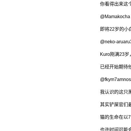
你看得出来这
@Mamakocha
网
即将22岁的
@neko-aruaru
Kuro刚满2
已经开始期待
@fkym7amnos
我认识的这只黑
其实铲屎官们
猫的生命在以
也许时间可能