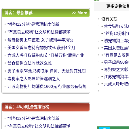
范
评论排行
更多宠物法规
“养狗12分制”是管理制度创新
博客：最新推荐
>> More
没有关联
“有意见去咬狗”让文明和法律都蒙羞
“养狗12分制”是管理制度创新
•
禁食猫狗立法
诱宠物狗上车盗走 女子被判半年拘役
“有意见去咬狗”让文明和法律都蒙羞
•
“养狗12分制
美国女兽医虐待宠物狗致死 获刑4个月
诱宠物狗上车盗走 女子被判半年拘役
•
诱宠物狗上车
六成人呼吁取缔狗肉节 “日杀万狗”藏黑产业
美国女兽医虐待宠物狗致死 获刑4个月
•
美国女兽医虐
中
链
禁食猫狗立法咋就这么难
•
“有意见去咬
六成人呼吁取缔狗肉节 “日杀万狗”藏黑产业
•
男子虐杀50
男子虐杀50余只狗取乐 律师：无法对其处罚
链
禁食猫狗立法咋就这么难
•
毒狗案之大彰
男子虐杀50余只狗取乐 律师：无法对其处罚
毒狗案之大彰显监管漏洞之大
•
江苏宠物狗年
毒狗案之大彰显监管漏洞之大
江苏宠物狗年均消费1600元 行业服务有待规
•
六成人呼吁取
江苏宠物狗年均消费1600元 行业服务有待规
范
范
博客：48小时点击排行榜
华
“养狗12分制”是管理制度创新
“有意见去咬狗”让文明和法律都蒙羞