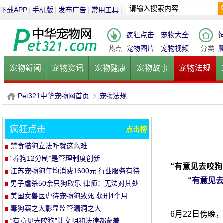
下载APP
|
手机版
|
发布广告
|
常用工具
|
疯狂点击
宠物大全
热点
宠物图片
宠物视频
分类
宠物新闻
宠物资讯
宠物健康
宠物故事
宠物法规
健康饮食
宠物美容
宠物医院
宠物猫
宠物狗
鱼的
Pet321中华宠物网首页
宠物法规
疯狂点击
点击榜
P
›
禁食猫狗立法咋就这么难
“养狗12分制”是管理制度创新
“有意见去咬狗
江苏宠物狗年均消费1600元 行业服务有待
“有意见
规范
男子虐杀50余只狗取乐 律师：无法对其处
罚
美国女兽医虐待宠物狗致死 获刑4个月
毒狗案之大彰显监管漏洞之大
6月22日傍
“有意见去咬狗”让文明和法律都蒙羞