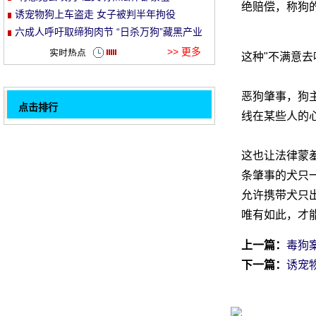
绝赔偿，称狗
诱宠物狗上车盗走 女子被判半年拘役
et
六成人呼吁取缔狗肉节 “日杀万狗”藏黑产业
链
>> 更多
这种"不满意
恶狗肇事，狗
点击排行
线在某些人的
“养狗12分制”是管理制度创新
“有意见去咬狗”让文明和法律都蒙羞
这也让法律蒙
32
诱宠物狗上车盗走 女子被判半年拘役
条肇事的犬只
美国女兽医虐待宠物狗致死 获刑4个月
允许携带犬只
六成人呼吁取缔狗肉节 “日杀万狗”藏黑产业
唯有如此，才
链
禁食猫狗立法咋就这么难
上一篇：
毒狗
男子虐杀50余只狗取乐 律师：无法对其处罚
下一篇：
诱宠
毒狗案之大彰显监管漏洞之大
江苏宠物狗年均消费1600元 行业服务有待规
1