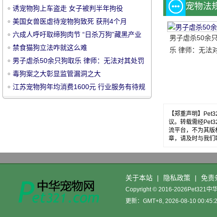
宠物法
诱宠物狗上车盗走 女子被判半年拘役
美国女兽医虐待宠物狗致死 获刑4个月
六成人呼吁取缔狗肉节 “日杀万狗”藏黑产业
男子虐杀50余
链
禁食猫狗立法咋就这么难
乐 律师：无法
男子虐杀50余只狗取乐 律师：无法对其处罚
罚
宠
毒狗案之大彰显监管漏洞之大
江苏宠物狗年均消费1600元 行业服务有待规
范
【郑重声明】Pe
议。转载需经Pe
流平台，不为其版
章，请及时与我们
物
关于本站
|
隐私政策
|
免责
Copyright © 2016-2026Pet32
更新：GMT+8, 2026-08-10 00:45: