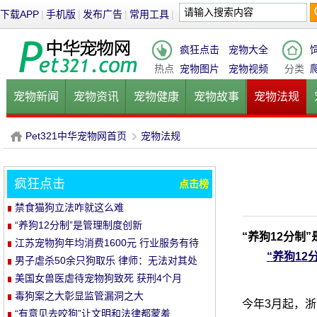
下载APP
|
手机版
|
发布广告
|
常用工具
|
疯狂点击
宠物大全
热点
宠物图片
宠物视频
分类
宠物新闻
宠物资讯
宠物健康
宠物故事
宠物法规
健康饮食
宠物美容
宠物医院
宠物猫
宠物狗
鱼的
Pet321中华宠物网首页
宠物法规
疯狂点击
点击榜
P
›
禁食猫狗立法咋就这么难
“养狗12分制”是管理制度创新
“养狗12分制
江苏宠物狗年均消费1600元 行业服务有待
“养狗12
规范
男子虐杀50余只狗取乐 律师：无法对其处
罚
美国女兽医虐待宠物狗致死 获刑4个月
毒狗案之大彰显监管漏洞之大
今年3月起，
“有意见去咬狗”让文明和法律都蒙羞