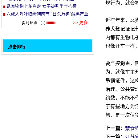
规行为，就会
诱宠物狗上车盗走 女子被判半年拘役
et
六成人呼吁取缔狗肉节 “日杀万狗”藏黑产业
近些年来，恶
链
>> 更多
养犬登记证记
内都有生物电
也像开车一样
点击排行
江苏宠物狗年均消费1600元 行业服务有待规
要严控狗患，
范
男子虐杀50余只狗取乐 律师：无法对其处罚
32
为，就像车主
禁食猫狗立法咋就这么难
吊销证件，这
毒狗案之大彰显监管漏洞之大
治理、公共管
六成人呼吁取缔狗肉节 “日杀万狗”藏黑产业
约数，不能不
链
“养狗12分制”是管理制度创新
于有些地方为
“有意见去咬狗”让文明和法律都蒙羞
慧，是一次值
美国女兽医虐待宠物狗致死 获刑4个月
上一篇：
禁食
诱宠物狗上车盗走 女子被判半年拘役
1
下一篇：
江苏