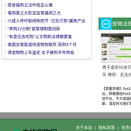
禁食猫狗立法咋就这么难
毒狗案之大彰显监管漏洞之大
六成人呼吁取缔狗肉节 “日杀万狗”藏黑产业
宠物法
链
“养狗12分制”是管理制度创新
“有意见去咬狗”让文明和法律都蒙羞
宠
美国女兽医虐待宠物狗致死 获刑4个月
诱宠物狗上车盗走 女子被判半年拘役
男子虐杀50余
乐 律师：无法
罚
【郑重声明】Pe
议。转载需经Pe
物
流平台，不为其版
章，请及时与我们
关于本站
|
隐私政策
|
免责