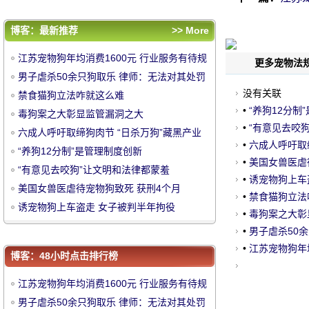
评论排行
江苏宠物狗年均消费1600元 行业服务有待规
博客：最新推荐
>> More
范
男子虐杀50余只狗取乐 律师：无法对其处罚
江苏宠物狗年均消费1600元 行业服务有待规
更多宠物法规
禁食猫狗立法咋就这么难
范
男子虐杀50余只狗取乐 律师：无法对其处罚
毒狗案之大彰显监管漏洞之大
没有关联
禁食猫狗立法咋就这么难
六成人呼吁取缔狗肉节 “日杀万狗”藏黑产业
•
“养狗12分制
毒狗案之大彰显监管漏洞之大
中
•
“有意见去咬
链
“养狗12分制”是管理制度创新
六成人呼吁取缔狗肉节 “日杀万狗”藏黑产业
•
六成人呼吁取
“有意见去咬狗”让文明和法律都蒙羞
链
“养狗12分制”是管理制度创新
•
美国女兽医虐
“有意见去咬狗”让文明和法律都蒙羞
美国女兽医虐待宠物狗致死 获刑4个月
•
诱宠物狗上车
美国女兽医虐待宠物狗致死 获刑4个月
诱宠物狗上车盗走 女子被判半年拘役
•
禁食猫狗立法
诱宠物狗上车盗走 女子被判半年拘役
•
毒狗案之大彰
•
男子虐杀50
•
江苏宠物狗年
博客：48小时点击排行榜
华
江苏宠物狗年均消费1600元 行业服务有待规
范
男子虐杀50余只狗取乐 律师：无法对其处罚