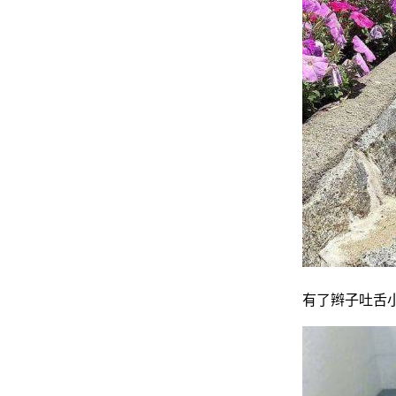
网
有了辫子吐舌小