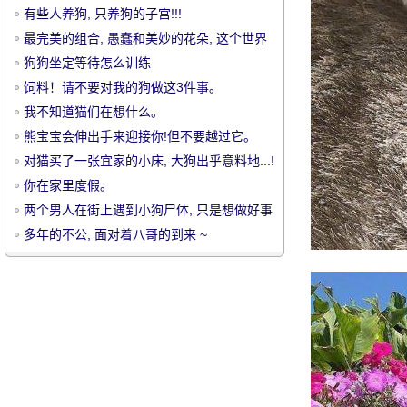
有些人养狗, 只养狗的子宫!!!
最完美的组合, 愚蠢和美妙的花朵, 这个世界
上只有木狗!
狗狗坐定等待怎么训练
饲料！请不要对我的狗做这3件事。
我不知道猫们在想什么。
宠
熊宝宝会伸出手来迎接你!但不要越过它。
对猫买了一张宜家的小床, 大狗出乎意料地...!
你在家里度假。
两个男人在街上遇到小狗尸体, 只是想做好事
埋了, 却被赶出来的狗妈妈追逐屁股咬哈哈哈
多年的不公, 面对着八哥的到来 ~
哈哈哈哈哈哈哈哈哈哈哈哈哈
物