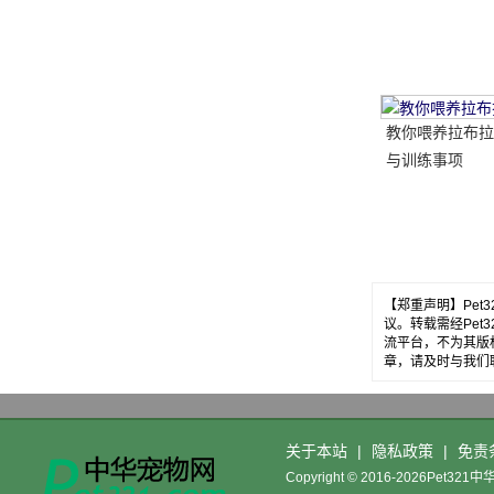
做..。婴孩必须
送..。
教你喂养拉布拉
与训练事项
【郑重声明】Pe
议。转载需经Pe
流平台，不为其版
章，请及时与我们
关于本站
|
隐私政策
|
免责
Copyright © 2016-2026Pet32