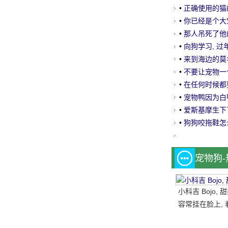
怪地死了。
•
正确使用的猫
藏的技能!
•
你已经是个大宝
起!
•
那人吊死了他的
•
向狗学习, 过
•
来到海边的莫
•
不要让宠物一个
•
在任何时候都
•
宠物鸭因为白
•
爱斯基摩生下了
果.....。这是
•
狗狗咬拖鞋怎
宠物狗
小科吉 Bojo,
容常挂在脸上, 
每天都是超级快