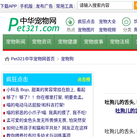
下载APP
|
手机版
|
发布广告
|
常用工具
|
疯狂点击
宠物大全
热点
宠物图片
宠物视频
分类
宠物新闻
宠物资讯
宠物健康
宠物故事
宠物法规
健康饮食
宠物美容
宠物医院
宠物猫
宠物狗
鱼的
Pet321中华宠物网首页
宠物狗
疯狂点击
点击榜
P
›
小科吉 Bojo, 甜美的笑容常挂在脸上, 看起
来每天都是超级快乐!爱笑的小短腿, 太治愈!
够了！够了！！你在哪里打架, 明要卖孟。
吐狗儿的舌头,
喵的电动马达屁股!和科吉打架!
吐狗儿的舌
喵的邪恶的小爪子!喵: 我真的摸了, 我不吃!
孟可爱的金色头发无所畏惧无畏, 怕突然安
静的空气
如何让熊孩子和猫和平共处？网友正在这样
吐狗儿的舌头,
做..。婴孩必须被充电送..。
教你喂养拉布拉多幼犬与训练事项