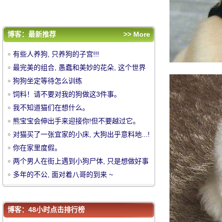
两个男人在街上遇到小狗尸体, 只是想做好事
埋了, 却被赶出来的狗妈妈追逐屁股咬哈哈哈
多年的不公, 面对着八哥的到来 ~
哈哈哈哈哈哈哈哈哈哈哈哈哈
评论排行
博客：最新推荐
>> More
有些人养狗, 只养狗的子宫!!!
有些人养狗, 只养狗的子宫!!!
最完美的组合, 愚蠢和美妙的花朵, 这个世界
最完美的组合, 愚蠢和美妙的花朵, 这个世界
上只有木狗!
狗狗坐定等待怎么训练
上只有木狗!
狗狗坐定等待怎么训练
中
饲料！请不要对我的狗做这3件事。
饲料！请不要对我的狗做这3件事。
我不知道猫们在想什么。
我不知道猫们在想什么。
熊宝宝会伸出手来迎接你!但不要越过它。
熊宝宝会伸出手来迎接你!但不要越过它。
对猫买了一张宜家的小床, 大狗出乎意料地...!
对猫买了一张宜家的小床, 大狗出乎意料
你在家里度假。
地...!
你在家里度假。
两个男人在街上遇到小狗尸体, 只是想做好事
两个男人在街上遇到小狗尸体, 只是想做好事
埋了, 却被赶出来的狗妈妈追逐屁股咬哈哈哈
多年的不公, 面对着八哥的到来 ~
埋了, 却被赶出来的狗妈妈追逐屁股咬哈哈哈
多年的不公, 面对着八哥的到来 ~
哈哈哈哈哈哈哈哈哈哈哈哈哈
华
哈哈哈哈哈哈哈哈哈哈哈哈哈
博客：48小时点击排行榜