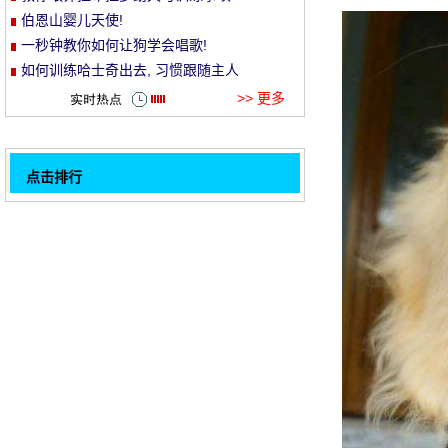
伯恩山婴儿天使!
et
一秒钟教你如何让狗学会唱歌!
如何训练哈士奇出去, 习惯跟随主人
>> 更多
点击排行
有些人养狗, 只养狗的子宫!!!
32
最完美的组合, 愚蠢和美妙的花朵, 这个世界
上只有木狗!
狗狗坐定等待怎么训练
饲料！请不要对我的狗做这3件事。
我不知道猫们在想什么。
熊宝宝会伸出手来迎接你!但不要越过它。
对猫买了一张宜家的小床, 大狗出乎意料
地...!
你在家里度假。
1