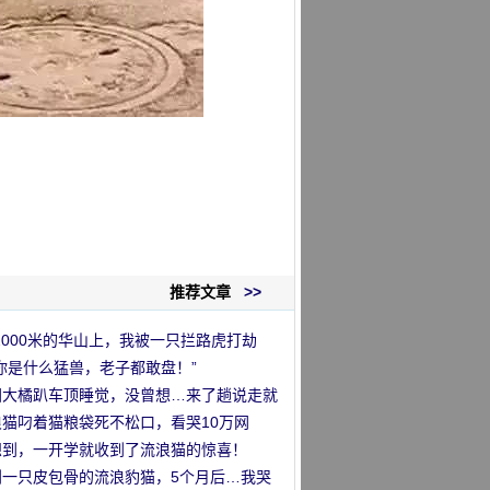
推荐文章
>>
2000米的华山上，我被一只拦路虎打劫
”
你是什么猛兽，老子都敢盘！”
国大橘趴车顶睡觉，没曾想…来了趟说走就
的旅行哈哈哈！
浪猫叼着猫粮袋死不松口，看哭10万网
…
想到，一开学就收到了流浪猫的惊喜！
到一只皮包骨的流浪豹猫，5个月后…我哭