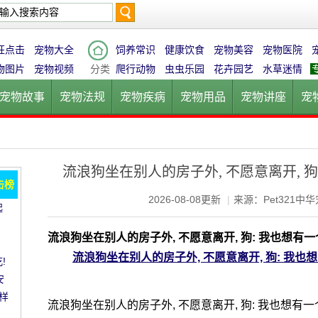
搜
狂点击
宠物大全
饲养常识
健康饮食
宠物美容
宠物医院
物图片
宠物视频
分类
爬行动物
虫虫乐园
花卉园艺
水草迷情
宠物故事
宠物法规
宠物疾病
宠物用品
宠物讲座
宠
索
宠物猫
宠物狗
鱼的世界
鸟的天堂
爬行动物
虫虫乐
流浪狗坐在别人的房子外, 不愿意离开, 狗
击榜
2026-08-08更新
|
来源：Pet321中
起
愈!
。
流浪狗坐在别人的房子外, 不愿意离开, 狗: 我也想有一
流浪狗坐在别人的房子外, 不愿意离开, 狗: 我也
!
安
样
流浪狗坐在别人的房子外, 不愿意离开, 狗: 我也想有一