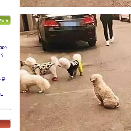
种
More
00
00
一个
一个
定是
定是
种
种