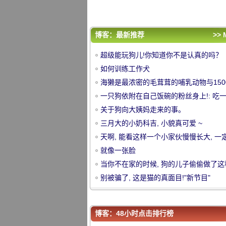
当你不在家的时候, 狗的儿子偷偷做了这
事.....。
别被骗了, 这是猫的真面目!"新节目"
评论排行
博客：最新推荐
>> 
超级能玩狗儿!你知道你不是认真的吗？
超级能玩狗儿!你知道你不是认真的吗？
如何训练工作犬
如何训练工作犬
海獭是最浓密的毛茸茸的哺乳动物与1500
海獭是最浓密的毛茸茸的哺乳动物与1500
中
平方厘米!
一只狗依附在自己饭碗的粉丝身上!: 吃
平方厘米!
一只狗依附在自己饭碗的粉丝身上!: 吃
家伙 , 不能离开身体 !
关于狗向大姨妈走来的事。
家伙 , 不能离开身体 !
关于狗向大姨妈走来的事。
三月大的小奶科吉, 小貌真可爱 ~
三月大的小奶科吉, 小貌真可爱 ~
天啊, 能看这样一个小家伙慢慢长大, 一
天啊, 能看这样一个小家伙慢慢长大, 一
超级快乐!
就像一张脸
超级快乐!
就像一张脸
当你不在家的时候, 狗的儿子偷偷做了这
当你不在家的时候, 狗的儿子偷偷做了这
事.....。
别被骗了, 这是猫的真面目!"新节目"
事.....。
别被骗了, 这是猫的真面目!"新节目"
华
博客：48小时点击排行榜