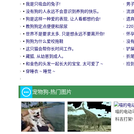
•
我是只吸血的兔子!
了
男子
•
没有狗的人永远不会意识到养狗的快乐。
给
流
•
狗是这样一种爱的表现, 让人看都想约会!
笑
遗
•
教狗狗定点便便和尿尿
浪
22
•
世界不是要求太多, 只是想永远不要离开你!
浪
怀
•
狗狗为什么爱咬拖鞋
真
没
•
这只猫会帮你长时间工作。
铲
•
藏狐, 从幼崽到成人。
坏
折
•
和金色的头发一起长大的宝宝, 太可爱了 ~
万
捡
•
穿睡衣 ~ 睡觉 ~
宠物狗-热门图片
喵的电动
科吉打架!