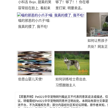
小科吉 Bojo, 甜美的笑
够了！够了！！你在哪
容常挂在脸上, 看起来
里打架, 明要卖孟。
每天都是超级快乐!爱
笑的小短腿, 太治愈!
喵的邪恶的小爪子!喵:
我真的摸了, 我不吃!
如何让熊孩子
共处？网友正
做..。婴孩
送..。
伯恩山婴儿天使!
如何训练哈士奇出去,
习惯跟随主人
【郑重声明】Pet321中华宠物网刊载此文不代表同意其说法或描述
议。转载需经Pet321中华宠物网同意并注明出处。本网站有部分文
流平台，不为其版权负责；部分内容经社区和论坛转载，原作者未知，