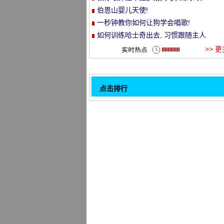
伯恩山婴儿天使!
et
一秒钟教你如何让狗学会唱歌!
如何训练哈士奇出去, 习惯跟随主人
>> 
点击排行
超级能玩狗儿!你知道你不是认真的吗？
32
如何训练工作犬
海獭是最浓密的毛茸茸的哺乳动物与1500
平方厘米!
一只狗依附在自己饭碗的粉丝身上!: 吃
家伙 , 不能离开身体 !
关于狗向大姨妈走来的事。
三月大的小奶科吉, 小貌真可爱 ~
天啊, 能看这样一个小家伙慢慢长大, 一
超级快乐!
就像一张脸
1