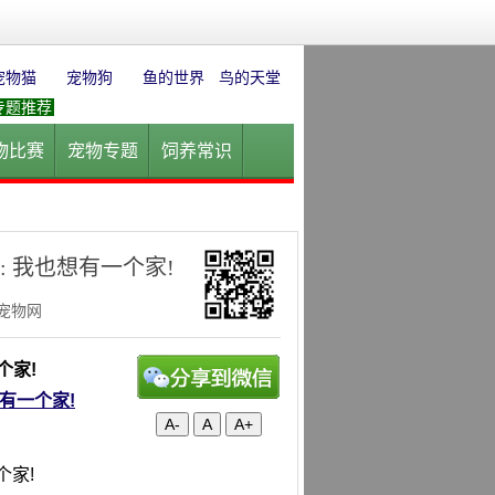
宠物猫
宠物狗
鱼的世界
鸟的天堂
专题推荐
物比赛
宠物专题
饲养常识
园
花卉园艺
水草迷情
: 我也想有一个家!
华宠物网
个家!
想有一个家!
A-
A
A+
个家!