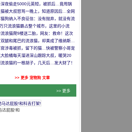
！！
深夜偷走5000元英短，被抓后…竟甩锅
前女友！
浪猫被大叔怒骂一晚上，知道原因后…全网
喷了！
弃猫狗纳入不良征信：没有抛弃，就没有流
！
0万只流浪猫霸占整个城市，这里的小流
…太幸福了！！
孕流浪猫爬9楼送二胎，网友：救命！这次
养不起了…
有双腿和尾巴的流浪猫，却美成了维纳斯…
屎官涉毒被抓，留下的猫…快被警察小哥宠
了！！
尾大脸橘每天溜进深山跟踪大叔，暖哭20
网友…
到流浪猫的一根胡子，几天后…发大财了！
>> 更多 宠物狗 文章
>> 更多
马达屁股!和