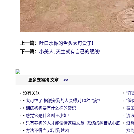
上一篇：
吐口水你的舌头太可爱了!
下一篇：
小美人, 天生就有自己的眼线!
更多宠物狗 文章
>>
没有关联
“在
•
太可怕了!据说养狗的人会得到10种 "病"!
了…
“管
•
训练狗狗要有什么样的常识
泰
•
感觉它是什么叫王小姐!
走
流
•
只有养狗的人才能读懂这篇文章, 悲伤的痛苦从心底
友
没
到
•
方法不得当,越训狗越凶
捡