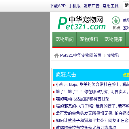
下载APP
|
手机版
|
发布广告
|
常用工具
|
疯
热点
宠
宠物新闻
宠物资讯
宠物健康
健康饮食
宠物美容
宠物医院
Pet321中华宠物网首页
宠物狗
疯狂点击
点
P
›
小科吉 Bojo, 甜美的笑容常挂在脸上, 看
来每天都是超级快乐!爱笑的小短腿, 太治
够了！够了！！你在哪里打架, 明要卖孟
喵的电动马达屁股!和科吉打架!
喵的邪恶的小爪子!喵: 我真的摸了, 我不吃
孟可爱的金色头发无所畏惧无畏, 怕突然
静的空气
如何让熊孩子和猫和平共处？网友正在这
做..。婴孩必须被充电送..。
教你喂养拉布拉多幼犬与训练事项