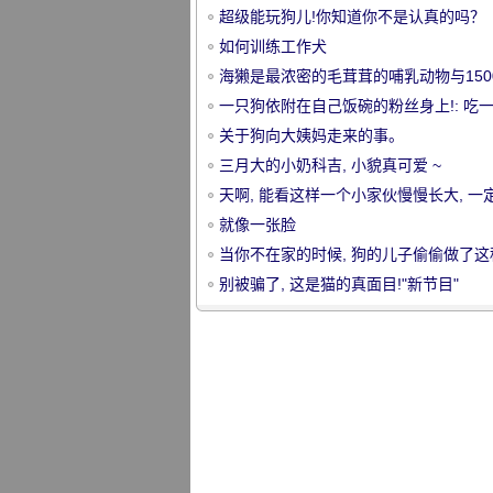
超级能玩狗儿!你知道你不是认真的吗？
如何训练工作犬
海獭是最浓密的毛茸茸的哺乳动物与1500
平方厘米!
一只狗依附在自己饭碗的粉丝身上!: 吃
家伙 , 不能离开身体 !
关于狗向大姨妈走来的事。
宠
三月大的小奶科吉, 小貌真可爱 ~
天啊, 能看这样一个小家伙慢慢长大, 一
超级快乐!
就像一张脸
当你不在家的时候, 狗的儿子偷偷做了这
事.....。
别被骗了, 这是猫的真面目!"新节目"
物