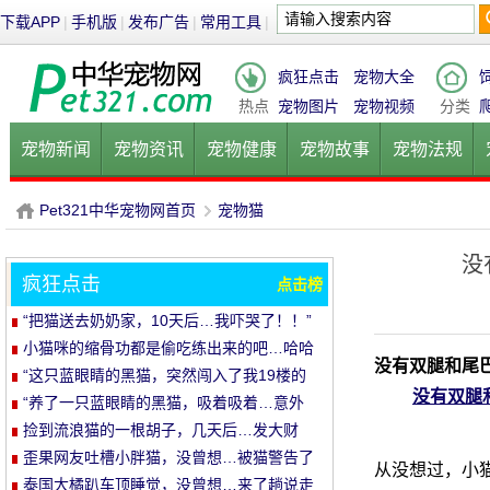
下载APP
|
手机版
|
发布广告
|
常用工具
|
疯狂点击
宠物大全
热点
宠物图片
宠物视频
分类
宠物新闻
宠物资讯
宠物健康
宠物故事
宠物法规
健康饮食
宠物美容
宠物医院
宠物猫
宠物狗
鱼的
Pet321中华宠物网首页
宠物猫
没
疯狂点击
点击榜
P
›
“把猫送去奶奶家，10天后…我吓哭了！！”
小猫咪的缩骨功都是偷吃练出来的吧…哈哈
没有双腿和尾
哈
“这只蓝眼睛的黑猫，突然闯入了我19楼的
没有双腿
家里…”
“养了一只蓝眼睛的黑猫，吸着吸着…意外
发生了！”
捡到流浪猫的一根胡子，几天后…发大财
了！
歪果网友吐槽小胖猫，没曾想…被猫警告了
从没想过，小
哈哈哈
泰国大橘趴车顶睡觉，没曾想…来了趟说走