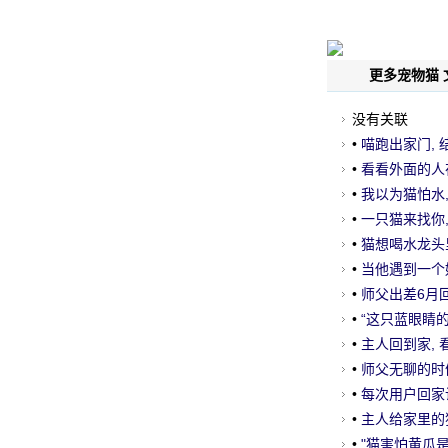
更多宠物猫 
没有关联
•
喵跑出家门,
•
看看外面的人
•
我以为猫怕水,
•
一只猫来找你
•
猫想喝水龙头里的
•
当他遇到一个
使!
•
师父出差6月回
•
“这只蓝眼睛
•
主人回到家, 
•
师父无聊的时候
法..。
•
每次用户回家让
•
主人给家里的猫
哈.....。
•
"猫害怕黄瓜是