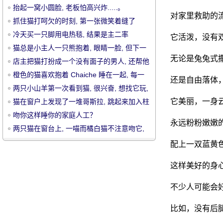
抬起一窝小圆脸, 老板怕高兴炸.....。
对家里救助的
抓住猫打呵欠的时刻, 第一张微笑着缝了
针..。
冷天买一只脚用电热毯, 结果是主二率
它活泼，没有
征.....。
猫总是小主人一只熊抱着, 眼睛一脸, 但下一
无论是兔兔式
秒却让人笑晕.....。
店主把猫打扮成一个没有面子的男人, 还帮他
宠
剪指甲, 结果.....。
橙色的猫喜欢抱着 Chaiche 睡在一起, 每一
还是自由落体
次睡觉都是这幅画风, 感觉下..。
两只小山羊第一次看到猫, 很兴奋, 想找它玩,
但是.....。
它美丽，一身
猫在窗户上发现了一堆哥斯拉, 跳起来加入柱
子, 然后.....。
吻你这样睡你的家庭人工？
永远粉粉嫩嫩
两只猫在窗台上, 一喵而橘白猫不注意吻它,
笑喷..。
配上一双蓝黄
这样美好的身
物
不少人可能会
比如，没有后