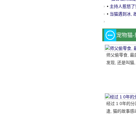
•
主持人惹怒了猫
喷.....。
•
当猫遇到冰,
宠物猫
师父偷零食, 最
发现, 还是叫猫,
一块, 结果.....。
经过 1 0年的
逢, 猫的故事感
国网民