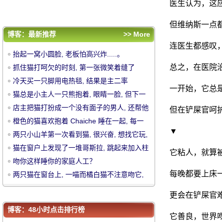
子, 然后.....。
吻你这样睡你的家庭人工？
医生认为，这
两只猫在窗台上, 一喵而橘白猫不注意吻它,
但维纳斯一点
笑喷..。
评论排行
博客：最新推荐
>> More
抬起一窝小圆脸, 老板怕高兴炸.....。
连医生都感叹
抬起一窝小圆脸, 老板怕高兴炸.....。
抓住猫打呵欠的时刻, 第一张微笑着缝了
总之，在医院
抓住猫打呵欠的时刻, 第一张微笑着缝了
针..。
冷天买一只脚用电热毯, 结果是主二率
针..。
冷天买一只脚用电热毯, 结果是主二率
一开始，它总
中
征.....。
猫总是小主人一只熊抱着, 眼睛一脸, 但下一
征.....。
猫总是小主人一只熊抱着, 眼睛一脸, 但下一
秒却让人笑晕.....。
店主把猫打扮成一个没有面子的男人, 还帮他
秒却让人笑晕.....。
店主把猫打扮成一个没有面子的男人, 还帮他
但在铲屎官呵
剪指甲, 结果.....。
橙色的猫喜欢抱着 Chaiche 睡在一起, 每一
剪指甲, 结果.....。
橙色的猫喜欢抱着 Chaiche 睡在一起, 每一
▼
次睡觉都是这幅画风, 感觉下..。
两只小山羊第一次看到猫, 很兴奋, 想找它玩,
次睡觉都是这幅画风, 感觉下..。
两只小山羊第一次看到猫, 很兴奋, 想找它玩,
但是.....。
猫在窗户上发现了一堆哥斯拉, 跳起来加入柱
但是.....。
猫在窗户上发现了一堆哥斯拉, 跳起来加入柱
它粘人，就算
子, 然后.....。
吻你这样睡你的家庭人工？
子, 然后.....。
吻你这样睡你的家庭人工？
每晚都要上床
两只猫在窗台上, 一喵而橘白猫不注意吻它,
两只猫在窗台上, 一喵而橘白猫不注意吻它,
笑喷..。
华
笑喷..。
更会在铲屎官
博客：48小时点击排行榜
它善良，世界