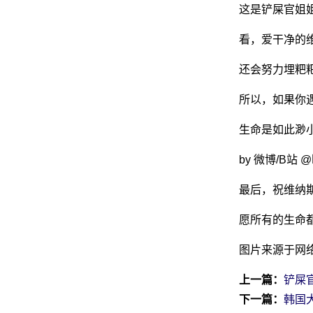
这是铲屎官姐
看，爱干净的
网
还会努力埋粑
所以，如果你
生命是如此渺
by 微博/B站
最后，祝维纳
愿所有的生命
图片来源于网
上一篇：
铲屎
下一篇：
韩国