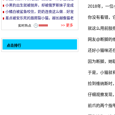
就走的旅行哈哈哈！
小黑豹出生就被抛弃，却被俄罗斯妹子宠成
2018年，一
et
了铁憨憨！
小橘白被鲨鱼咬住，奶奶连夜这么做…好宠
你没有看错，
溺！
差点被安乐死的唇腭裂小猫，越长越像猫老
头…
>> 更多
就这么用前肢
网友@断脚的
点击排行
还好小猫咪还
抬起一窝小圆脸, 老板怕高兴炸.....。
32
抓住猫打呵欠的时刻, 第一张微笑着缝了
因为断脚，她
针..。
冷天买一只脚用电热毯, 结果是主二率
于是，小猫就有
征.....。
猫总是小主人一只熊抱着, 眼睛一脸, 但下一
捡到维纳斯时
秒却让人笑晕.....。
店主把猫打扮成一个没有面子的男人, 还帮他
剪指甲, 结果.....。
橙色的猫喜欢抱着 Chaiche 睡在一起, 每一
仔细观察发现
次睡觉都是这幅画风, 感觉下..。
两只小山羊第一次看到猫, 很兴奋, 想找它玩,
前爪的两个指甲
但是.....。
猫在窗户上发现了一堆哥斯拉, 跳起来加入柱
1