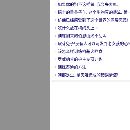
如果你的狗不这样做, 我会失去!!!。
瑞士的黑鼻子羊, 这个生物真的很笨, 第
看到脸上的黑暗和无形的面部特征。
仿佛已经感受到了这个世界的深层恶意!
吃什么放在梅的头上 ~
训练刚来的伯恩山犬不乱叫
宠
软芽兔子!没有人可以萌发到老女孩的心里
该怎么样训练柯基犬拒食
罗威纳犬的护主专项训练
训练泰迪的方法
狗都是虫, 是灾难造成的错误清洁!
物