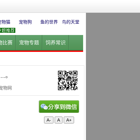
宠物猫
宠物狗
鱼的世界
鸟的天堂
专题推荐
物比赛
宠物专题
饲养常识
园
花卉园艺
水草迷情
..。
华宠物网
A-
A
A+