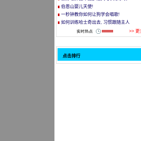
伯恩山婴儿天使!
et
一秒钟教你如何让狗学会唱歌!
如何训练哈士奇出去, 习惯跟随主人
>> 
点击排行
如果你的狗不这样做, 我会失去!!!。
32
瑞士的黑鼻子羊, 这个生物真的很笨, 第
看到脸上的黑暗和无形的面部特征。
仿佛已经感受到了这个世界的深层恶意!
吃什么放在梅的头上 ~
训练刚来的伯恩山犬不乱叫
软芽兔子!没有人可以萌发到老女孩的心里
该怎么样训练柯基犬拒食
罗威纳犬的护主专项训练
1