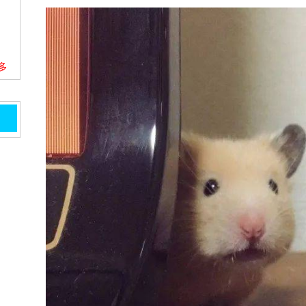
更多
一次
!