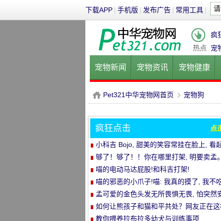
下载APP
|
手机版
|
发布广告
|
常用工具
|
疯
热点
宠
宠物新闻
宠物资讯
宠物健康
健康饮食
宠物美容
宠物医院
Pet321中华宠物网首页
宠物狗
疯狂点击
点
P
›
小科吉 Bojo, 甜美的笑容常挂在脸上, 看
来每天都是超级快乐!爱笑的小短腿, 太治
够了！够了！！你在哪里打架, 明要卖孟
喵的电动马达屁股!和科吉打架!
喵的邪恶的小爪子!喵: 我真的摸了, 我不吃
孟可爱的金色头发无所畏惧无畏, 怕突然
静的空气
如何让熊孩子和猫和平共处？网友正在这
做..。婴孩必须被充电送..。
教你喂养拉布拉多幼犬与训练事项