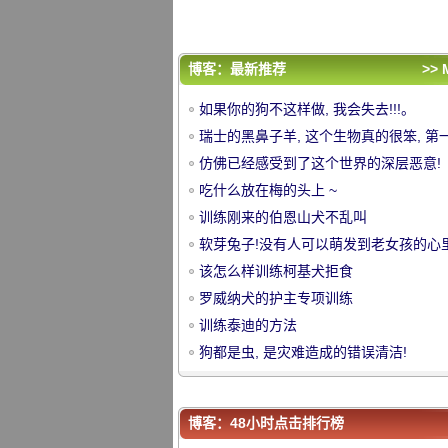
训练泰迪的方法
狗都是虫, 是灾难造成的错误清洁!
评论排行
博客：最新推荐
>> 
如果你的狗不这样做, 我会失去!!!。
如果你的狗不这样做, 我会失去!!!。
瑞士的黑鼻子羊, 这个生物真的很笨, 第
瑞士的黑鼻子羊, 这个生物真的很笨, 第
看到脸上的黑暗和无形的面部特征。
仿佛已经感受到了这个世界的深层恶意!
看到脸上的黑暗和无形的面部特征。
仿佛已经感受到了这个世界的深层恶意!
中
吃什么放在梅的头上 ~
吃什么放在梅的头上 ~
训练刚来的伯恩山犬不乱叫
训练刚来的伯恩山犬不乱叫
软芽兔子!没有人可以萌发到老女孩的心里
软芽兔子!没有人可以萌发到老女孩的心里
该怎么样训练柯基犬拒食
该怎么样训练柯基犬拒食
罗威纳犬的护主专项训练
罗威纳犬的护主专项训练
训练泰迪的方法
训练泰迪的方法
狗都是虫, 是灾难造成的错误清洁!
狗都是虫, 是灾难造成的错误清洁!
华
博客：48小时点击排行榜