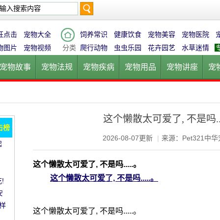
搜
狂点击
宠物大全
饲养常识
健康饮食
宠物美容
宠物医院
物图片
宠物视频
分类
爬行动物
虫虫乐园
花卉园艺
水草迷情
宠物故事
宠物法规
宠物疾病
宠物用品
宠物讲座
宠
索
宠物猫
宠物狗
鱼的世界
鸟的天堂
爬行动物
虫虫乐
这个懒散太可爱了, 不是吗...
击榜
2026-08-07更新
|
来源：Pet321中
起
愈!
。
这个懒散太可爱了, 不是吗.....。
这个懒散太可爱了, 不是吗.....。
!
安
样
这个懒散太可爱了, 不是吗.....。