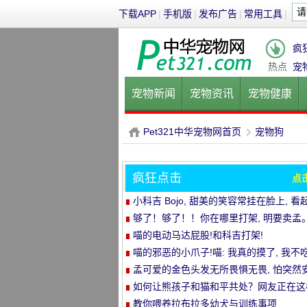
下载APP
|
手机版
|
发布广告
|
常用工具
|
疯
热点
宠
宠物新闻
宠物资讯
宠物健康
健康饮食
宠物美容
宠物医院
Pet321中华宠物网首页
宠物狗
疯狂点击
点
P
›
小科吉 Bojo, 甜美的笑容常挂在脸上, 看
来每天都是超级快乐!爱笑的小短腿, 太治
够了！够了！！你在哪里打架, 明要卖孟
喵的电动马达屁股!和科吉打架!
喵的邪恶的小爪子!喵: 我真的摸了, 我不吃
孟可爱的金色头发无所畏惧无畏, 怕突然
静的空气
如何让熊孩子和猫和平共处？网友正在这
做..。婴孩必须被充电送..。
教你喂养拉布拉多幼犬与训练事项