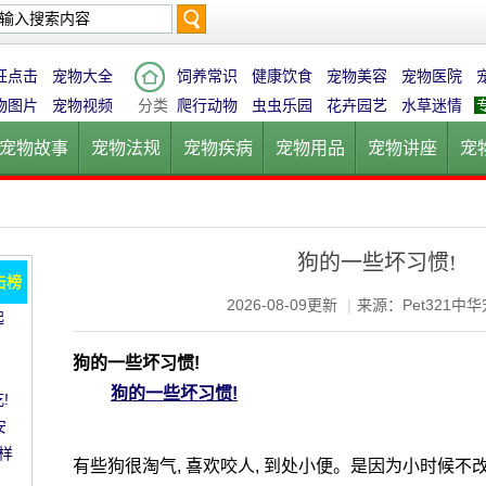
搜
狂点击
宠物大全
饲养常识
健康饮食
宠物美容
宠物医院
物图片
宠物视频
分类
爬行动物
虫虫乐园
花卉园艺
水草迷情
宠物故事
宠物法规
宠物疾病
宠物用品
宠物讲座
宠
索
宠物猫
宠物狗
鱼的世界
鸟的天堂
爬行动物
虫虫乐
狗的一些坏习惯!
击榜
2026-08-09更新
|
来源：Pet321中
起
愈!
。
狗的一些坏习惯!
狗的一些坏习惯!
!
安
样
有些狗很淘气, 喜欢咬人, 到处小便。是因为小时候不改