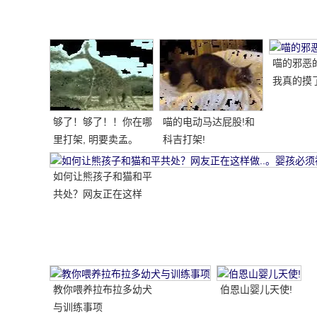
笑的小短腿, 太治愈!
喵的邪恶的
我真的摸了
够了！够了！！你在哪
喵的电动马达屁股!和
里打架, 明要卖孟。
科吉打架!
如何让熊孩子和猫和平
共处？网友正在这样
做..。婴孩必须被充电
送..。
教你喂养拉布拉多幼犬
伯恩山婴儿天使!
与训练事项