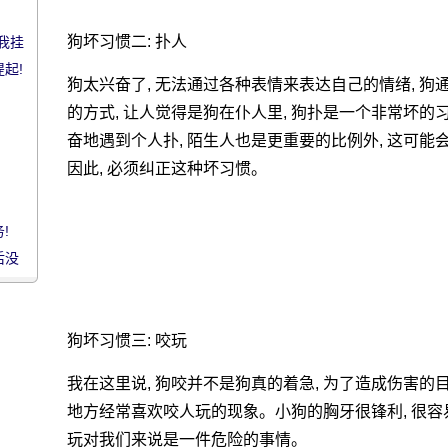
狗坏习惯二: 扑人
把我挂
起!
狗太兴奋了, 无法通过各种表情来表达自己的情绪, 狗
的方式, 让人觉得是狗在仆人里, 狗扑是一个非常坏的习惯
奋地遇到个人扑, 陌生人也是更重要的比例外, 这可
因此, 必须纠正这种坏习惯。
!
后没
狗坏习惯三: 咬玩
我在这里说, 狗咬并不是狗真的着急, 为了造成伤害的
地方经常喜欢咬人玩的现象。小狗的胸牙很锋利, 很容易咬
玩对我们来说是一件危险的事情。