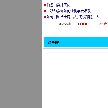
伯恩山婴儿天使!
et
一秒钟教你如何让狗学会唱歌!
如何训练哈士奇出去, 习惯跟随主人
>> 
点击排行
孟梦大松狮!!
32
喵: "师父, 我做错什么了吗？你为什么
挂起来？"
温暖的王金茂: 自己生生神娃, 跪着也要
如何训练一只狗不跟着陌生人
"越狱" 的狗!甚至是坑友!
"你和谁一起过七夕节？""" 还有我家的
狗.....。"
狗玩弄他的心, 上帝无法阻止它。
养一只会出院的狗有什么样的经验？
1