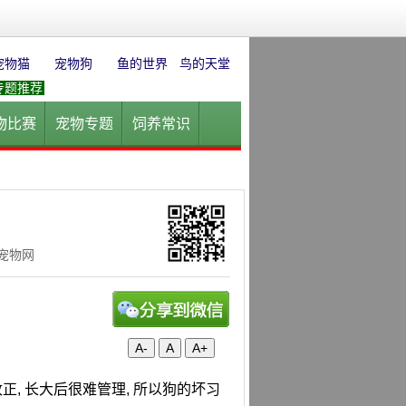
宠物猫
宠物狗
鱼的世界
鸟的天堂
专题推荐
物比赛
宠物专题
饲养常识
园
花卉园艺
水草迷情
华宠物网
A-
A
A+
正, 长大后很难管理, 所以狗的坏习