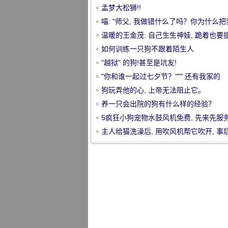
孟梦大松狮!!
喵: "师父, 我做错什么了吗？你为什么
起来？"
温暖的王金茂: 自己生生神娃, 跪着也要提
如何训练一只狗不跟着陌生人
"越狱" 的狗!甚至是坑友!
宠
"你和谁一起过七夕节？""" 还有我家的
狗.....。"
狗玩弄他的心, 上帝无法阻止它。
养一只会出院的狗有什么样的经验？
5疯狂小狗宠物水鼓风机免费, 先来先服务
主人给猫洗澡后, 用吹风机帮它吹开, 事
想到......。杀了你的同伙!
物