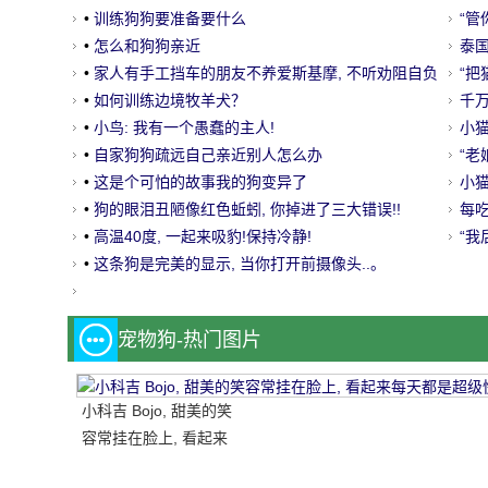
•
训练狗狗要准备要什么
“管
•
怎么和狗狗亲近
泰
•
家人有手工挡车的朋友不养爱斯基摩, 不听劝阻自负
走
“把
的后果!
•
如何训练边境牧羊犬？
千
•
小鸟: 我有一个愚蠢的主人!
小
•
自家狗狗疏远自己亲近别人怎么办
啊？
“老
•
这是个可怕的故事我的狗变异了
小
•
狗的眼泪丑陋像红色蚯蚓, 你掉进了三大错误!!
每
•
高温40度, 一起来吸豹!保持冷静!
“我
•
这条狗是完美的显示, 当你打开前摄像头..。
宠物狗-热门图片
小科吉 Bojo, 甜美的笑
容常挂在脸上, 看起来
每天都是超级快乐!爱