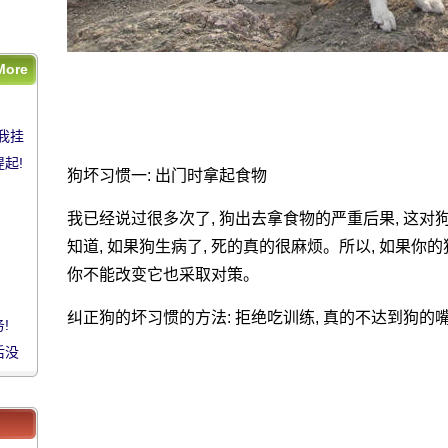
!
后没
More
把我
把我挂
提起!
起!
狗坏习惯一: 出门时拿起食物
我已经说过很多次了, 狗出去拿食物的严重后果, 这对
知道, 如果狗生病了, 死的真的很麻烦。所以, 如果你的
你不能改变它也采取对策。
纠正狗的坏习惯的方法: 拒绝吃训练, 真的不达到狗的
!
!
后没
后没