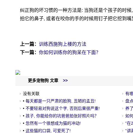
纠正狗的坏习惯的一种方法是: 当狗还是个孩子的时候, 
拍它的鼻子, 或者在咬你的手的时候用钉子把它挖到嘴
上一篇：
训练西施狗上楼的方法
下一篇：
你如何训练你的狗呆在下面？
更多宠物狗 文章
>>
没有关联
有
•
每天都是一只严肃的脸狗, 丑陋的孟丑!
盘
•
不要轻易对狗说这个字, 否则后果很严重!
养
•
孩子, 你能给你的坑爸爸拍张好照片吗？
的
如
•
忽然有一个很想成为猫的冲动!
“在
•
这些猫的口袋, 可爱死了!
了…
“讲