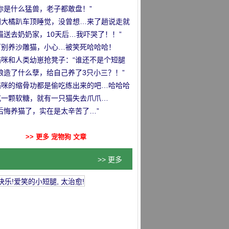
你是什么猛兽，老子都敢盘！”
国大橘趴车顶睡觉，没曾想…来了趟说走就
的旅行哈哈哈！
猫送去奶奶家，10天后…我吓哭了！！”
万别养沙雕猫，小心…被笑死哈哈哈！
猫咪和人类幼崽抢凳子：“谁还不是个短腿
！”
娘造了什么孽，给自己养了3只小三？！”
猫咪的缩骨功都是偷吃练出来的吧…哈哈哈
吃一颗软糖，就有一只猫失去爪爪…
后悔养猫了，实在是太辛苦了…”
>> 更多 宠物狗 文章
>> 更多