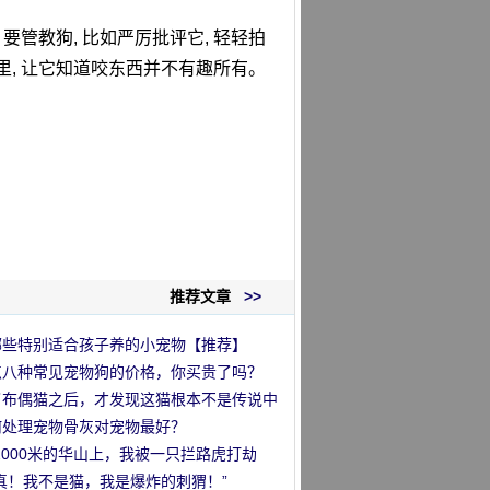
要管教狗, 比如严厉批评它, 轻轻拍
里, 让它知道咬东西并不有趣所有。
推荐文章
>>
哪些特别适合孩子养的小宠物【推荐】
点八种常见宠物狗的价格，你买贵了吗？
了布偶猫之后，才发现这猫根本不是传说中
那么回事
何处理宠物骨灰对宠物最好？
2000米的华山上，我被一只拦路虎打劫
”
真！我不是猫，我是爆炸的刺猬！”