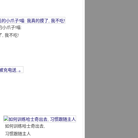
小爪子!喵:
, 我不吃!
如何训练哈士奇出去,
习惯跟随主人