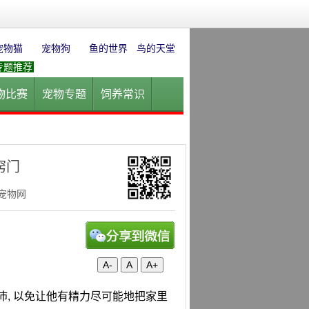
宠物猫
宠物狗
鱼的世界
鸟的天堂
专题推荐
物比赛
宠物专题
饲养常识
园
花卉园艺
水草迷情
窍门
华宠物网
A-
A
A+
沛, 以免让他有精力尽可能地把家里