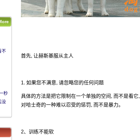
后没
!
More
看不
看不
首先, 让赫斯基服从主人
1. 如果您不满意, 请忽略您的任何问题
一秒
一秒
具体的方法是把它限制在一个单独的空间, 而不是看它,
后没
后没
对哈士奇的一种难以忍受的惩罚, 而不是暴力。
!
!
2、训练不能软