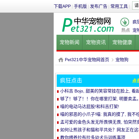
下载APP
|
手机版
|
发布广告
|
常用工具
|
疯
热点
宠
宠物新闻
宠物资讯
宠物健康
健康饮食
宠物美容
宠物医院
Pet321中华宠物网首页
宠物狗
疯狂点击
点
P
›
小科吉 Bojo, 甜美的笑容常挂在脸上, 看
来每天都是超级快乐!爱笑的小短腿, 太治
够了！够了！！你在哪里打架, 明要卖孟
喵的电动马达屁股!和科吉打架!
喵的邪恶的小爪子!喵: 我真的摸了, 我不吃
孟可爱的金色头发无所畏惧无畏, 怕突然
静的空气
如何让熊孩子和猫和平共处？网友正在这
做..。婴孩必须被充电送..。
教你喂养拉布拉多幼犬与训练事项