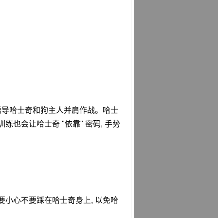
以诱导哈士奇和狗主人并肩作战。哈士
也会让哈士奇 "依靠" 密码, 手势
要小心不要踩在哈士奇身上, 以免哈