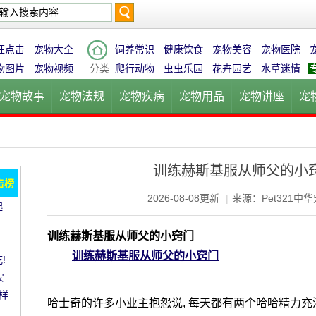
搜
狂点击
宠物大全
饲养常识
健康饮食
宠物美容
宠物医院
物图片
宠物视频
分类
爬行动物
虫虫乐园
花卉园艺
水草迷情
宠物故事
宠物法规
宠物疾病
宠物用品
宠物讲座
宠
索
宠物猫
宠物狗
鱼的世界
鸟的天堂
爬行动物
虫虫乐
训练赫斯基服从师父的小
击榜
2026-08-08更新
|
来源：Pet321中
起
愈!
。
训练赫斯基服从师父的小窍门
训练赫斯基服从师父的小窍门
!
安
样
哈士奇的许多小业主抱怨说, 每天都有两个哈哈精力充