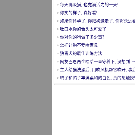
每天吮吸猫, 也充满活力的一天!
你笑的样子, 真好看!
如果你怀孕了, 你把狗送走了, 你将永远
到这样的爱情场面。
吐口水你的舌头太可爱了!
你对你的狗做了多少事？
宠
怎样让狗不爱啃家具
狼青犬的最佳训练方法
网友巴恩两个哈哈一直守着下, 没想到下
居然.....。[接受悲伤]
主人给猫洗澡后, 用吹风机帮它吹开, 事
想到......。杀了你的同伙!
鸭子和鸭子丰满柔和的白色, 真的想触摸
物