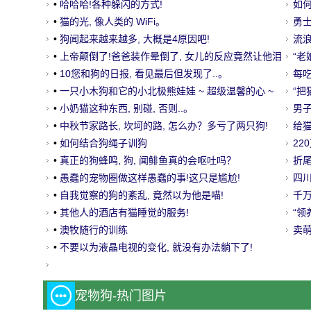
•
哈哈哈!各种躲闪的方式!
的
如
•
猫的光, 像人类的 WiFi。
勇
•
狗闻起来越来越多, 大概是4原因吧!
它
流
•
上帝颠倒了!爸爸装作晕倒了, 女儿的反应竟然让他泪
友
“老
流满面!
•
10您和狗的日报, 看见最后但发现了..。
每
•
一只小木狗和它的小北极熊娃娃 ~ 超级温馨的心 ~
“
•
小奶猫这种东西, 别碰, 否则..。
年！
男子
•
中秋节家路长, 坎坷的路, 怎么办？多亏了两只狗!
给
给
•
如何结合狗绳子训狗
客
22
•
真正的狗蜂鸣, 狗, 闻鲱鱼真的会呕吐吗？
浪
折
•
愚蠢的宠物圈做这样愚蠢的事!这只是尴尬!
万
四
•
自我觉察的狗的紊乱, 竟然以为他是喵!
耗
千
•
其他人的酒店有猫睡觉的服务!
“
•
澳牧随行的训练
了！
卖
•
不要以为液晶电视的变化, 就没有办法躺下了!
方
宠物狗-热门图片