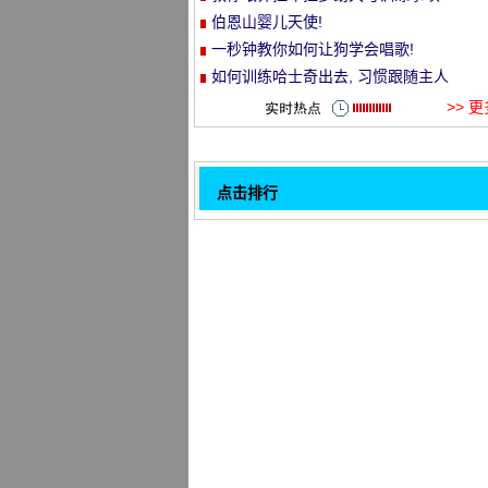
伯恩山婴儿天使!
et
一秒钟教你如何让狗学会唱歌!
如何训练哈士奇出去, 习惯跟随主人
>> 
点击排行
每天吮吸猫, 也充满活力的一天!
32
你笑的样子, 真好看!
如果你怀孕了, 你把狗送走了, 你将永远
到这样的爱情场面。
吐口水你的舌头太可爱了!
你对你的狗做了多少事？
怎样让狗不爱啃家具
狼青犬的最佳训练方法
网友巴恩两个哈哈一直守着下, 没想到下
1