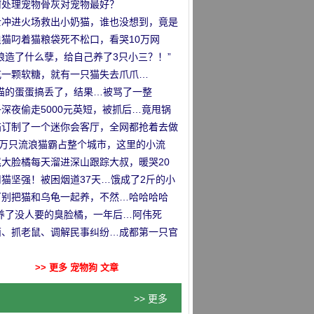
那么回事
何处理宠物骨灰对宠物最好？
士冲进火场救出小奶猫，谁也没想到，竟是
…
浪猫叼着猫粮袋死不松口，看哭10万网
…
娘造了什么孽，给自己养了3只小三？！”
吃一颗软糖，就有一只猫失去爪爪…
把猫的蛋蛋搞丢了，结果…被骂了一整
！”
深夜偷走5000元英短，被抓后…竟甩锅
前女友！
猫订制了一个迷你会客厅，全网都抢着去做
！
0万只流浪猫霸占整个城市，这里的小流
…太幸福了！！
尾大脸橘每天溜进深山跟踪大叔，暖哭20
网友…
川猫坚强！被困烟道37天…饿成了2斤的小
子！
万别把猫和乌龟一起养，不然…哈哈哈哈
领养了没人要的臭脸橘，一年后…阿伟死
”
萌、抓老鼠、调解民事纠纷…成都第一只官
警猫火了哈哈哈！
>> 更多 宠物狗 文章
>> 更多