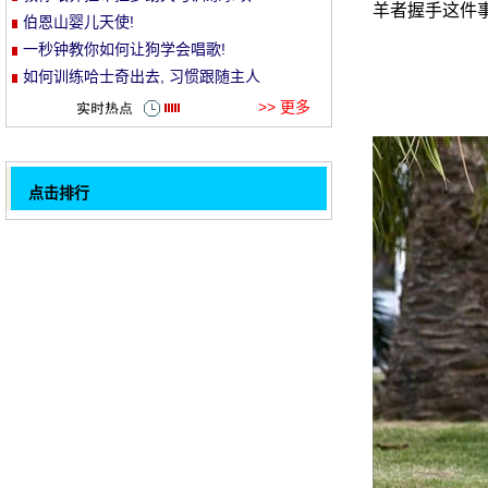
羊者握手这件事
伯恩山婴儿天使!
et
一秒钟教你如何让狗学会唱歌!
如何训练哈士奇出去, 习惯跟随主人
>> 更多
点击排行
如果你必须选择一个, 你会选择哪一个？
32
测试视力的时候, 这堆两个哈利不是布做的!
猫变成这样的花童, 心里没有戳!
超级爱猫兄弟姐妹!
怎么训练比熊不乱吃东西
货儿忽然没胃口去医院做 x 光, 结果医生都
笑了.....。
食客的小心灵一秒钟就能看穿!
现场喂鹿 ~ 哈哈哈也太热心了 ~
1