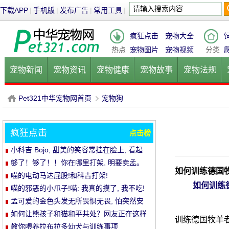
下载APP
|
手机版
|
发布广告
|
常用工具
|
疯狂点击
宠物大全
热点
宠物图片
宠物视频
分类
宠物新闻
宠物资讯
宠物健康
宠物故事
宠物法规
健康饮食
宠物美容
宠物医院
宠物猫
宠物狗
鱼的
Pet321中华宠物网首页
宠物狗
疯狂点击
点击榜
P
›
小科吉 Bojo, 甜美的笑容常挂在脸上, 看起
来每天都是超级快乐!爱笑的小短腿, 太治愈!
够了！够了！！你在哪里打架, 明要卖孟。
如何训练德国
喵的电动马达屁股!和科吉打架!
如何训练
喵的邪恶的小爪子!喵: 我真的摸了, 我不吃!
孟可爱的金色头发无所畏惧无畏, 怕突然安
静的空气
如何让熊孩子和猫和平共处？网友正在这样
训练德国牧羊者
做..。婴孩必须被充电送..。
教你喂养拉布拉多幼犬与训练事项