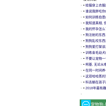
•
给猫穿上衣服
•
谁说我胖吃你
•
如何训练伯恩
网
•
我知道真相,
•
我的怀孕怎么
•
狗注射的东西.
•
狗狗乱咬东西
•
狗狗爱打架该
•
训练金毛幼犬
•
不要让宠物一个
•
柯基, 无论从
•
在同一时间养
面子告诉你..。
•
这双哈哈蒸的
•
科吉躺在孩子
•
2018年最有
宠物狗