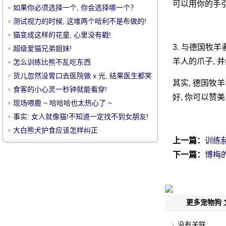
可以用你的手引
如果你必须选择一个, 你会选择哪一个？
测试视力的时候, 这堆两个哈利不是布做的!
猫变成这样的花童, 心里没有戳!
3. 与德国牧羊
超级爱猫兄弟姐妹!
羊人的爪子, 并
怎么训练比熊不乱吃东西
宠
货儿忽然没胃口去医院做 x 光, 结果医生都笑
其实, 德国牧
了.....。
食客的小心灵一秒钟就能看穿!
好, 你可以赞美
现场喂鹿 ~ 哈哈哈也太热心了 ~
事实: 女人就像猫!不知道一定找不到女朋友!
大白熊犬护食应该怎样纠正
上一篇：
训练
下一篇：
博梅
物
更多宠物狗 
没有关联