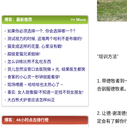
事实: 女人就像猫!不知道一定找不到女朋友!
大白熊犬护食应该怎样纠正
评论排行
博客：最新推荐
>> More
如果你必须选择一个, 你会选择哪一个？
如果你必须选择一个, 你会选择哪一个？
测试视力的时候, 这堆两个哈利不是布做的!
测试视力的时候, 这堆两个哈利不是布做的!
猫变成这样的花童, 心里没有戳!
猫变成这样的花童, 心里没有戳!
中
超级爱猫兄弟姐妹!
超级爱猫兄弟姐妹!
"培训方法"
怎么训练比熊不乱吃东西
怎么训练比熊不乱吃东西
货儿忽然没胃口去医院做 x 光, 结果医生都
货儿忽然没胃口去医院做 x 光, 结果医生都笑
了.....。
食客的小心灵一秒钟就能看穿!
笑了.....。
食客的小心灵一秒钟就能看穿!
1. 带德牧者
现场喂鹿 ~ 哈哈哈也太热心了 ~
现场喂鹿 ~ 哈哈哈也太热心了 ~
合驯服德牧者
事实: 女人就像猫!不知道一定找不到女朋友!
事实: 女人就像猫!不知道一定找不到女朋友!
大白熊犬护食应该怎样纠正
大白熊犬护食应该怎样纠正
华
2. 让德·谢泼
博客：48小时点击排行榜
定会有了解你行