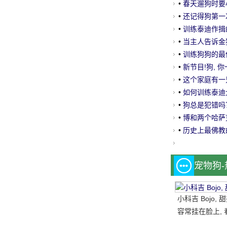
•
春天遛狗时要
•
还记得狗第一
辈子的事!
•
训练泰迪作揖
•
当主人告诉金猎
•
训练狗狗的最
•
新节目!狗, 
•
这个家庭有一
•
如何训练泰迪
•
狗总是犯错吗
•
博和两个哈萨
色, 身体和举
•
历史上最佛教
~
宠物狗
小科吉 Bojo,
容常挂在脸上, 
每天都是超级快