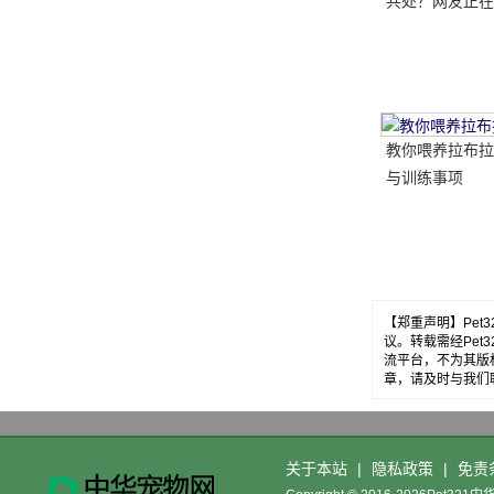
共处？网友正在
做..。婴孩必须
送..。
教你喂养拉布拉
与训练事项
【郑重声明】Pe
议。转载需经Pe
流平台，不为其版
章，请及时与我们
关于本站
|
隐私政策
|
免责