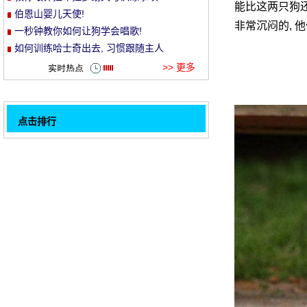
能比这两只狗还
伯恩山婴儿天使!
et
非常沉闷的, 
一秒钟教你如何让狗学会唱歌!
如何训练哈士奇出去, 习惯跟随主人
>> 更多
点击排行
公司是最长的爱忏悔 ~
32
猫入侵地球的目的终于实现了!!!
如何在原地训练狗
只有木狗真的很喜欢自己的猫, 每天都陪着,
开心的时候你要扑向一个吻。
驯服狗狗使用马桶的妙招
悲伤的狗儿子遇到了在坑爸爸铲粪便官员!这
张照片是热的眼睛!
可怜。。。可怜的邪恶？现场一度失控!
10种不同的人, 最适合狗!
1