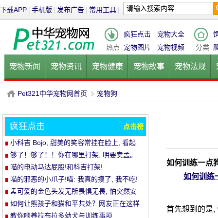
下载APP
|
手机版
|
发布广告
|
常用工具
|
疯狂点击
宠物大全
热点
宠物图片
宠物视频
分类
宠物新闻
宠物资讯
宠物健康
宠物故事
宠物法规
健康饮食
宠物美容
宠物医院
宠物猫
宠物狗
鱼的
Pet321中华宠物网首页
宠物狗
疯狂点击
点击榜
P
›
小科吉 Bojo, 甜美的笑容常挂在脸上, 看起
来每天都是超级快乐!爱笑的小短腿, 太治愈!
够了！够了！！你在哪里打架, 明要卖孟。
如何训练一点
喵的电动马达屁股!和科吉打架!
如何训练
喵的邪恶的小爪子!喵: 我真的摸了, 我不吃!
孟可爱的金色头发无所畏惧无畏, 怕突然安
静的空气
如何让熊孩子和猫和平共处？网友正在这样
首先想到的是,
做..。婴孩必须被充电送..。
教你喂养拉布拉多幼犬与训练事项