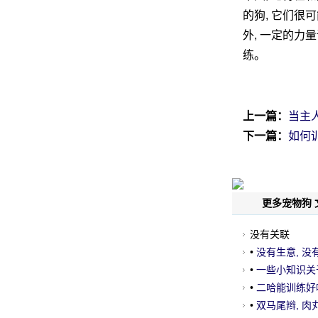
的狗, 它们很
外, 一定的力
练。
上一篇：
当主
下一篇：
如何
更多宠物狗 
没有关联
•
没有生意, 没
•
一些小知识关于
•
二哈能训练好
•
双马尾辫, 肉