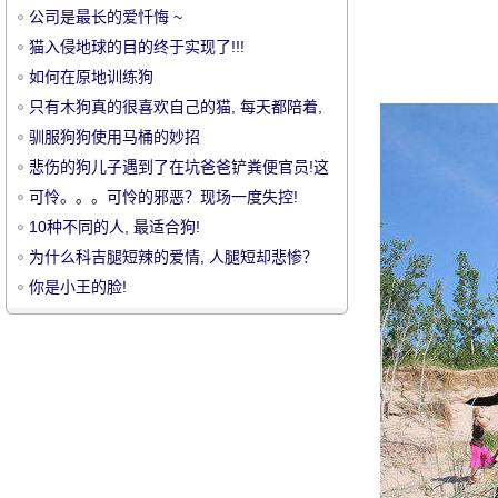
公司是最长的爱忏悔 ~
猫入侵地球的目的终于实现了!!!
如何在原地训练狗
只有木狗真的很喜欢自己的猫, 每天都陪着,
开心的时候你要扑向一个吻。
驯服狗狗使用马桶的妙招
宠
悲伤的狗儿子遇到了在坑爸爸铲粪便官员!这
张照片是热的眼睛!
可怜。。。可怜的邪恶？现场一度失控!
10种不同的人, 最适合狗!
为什么科吉腿短辣的爱情, 人腿短却悲惨？
你是小王的脸!
物