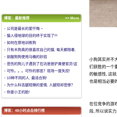
为什么科吉腿短辣的爱情, 人腿短却悲惨？
你是小王的脸!
评论排行
博客：最新推荐
>> More
公司是最长的爱忏悔 ~
公司是最长的爱忏悔 ~
猫入侵地球的目的终于实现了!!!
猫入侵地球的目的终于实现了!!!
如何在原地训练狗
如何在原地训练狗
中
只有木狗真的很喜欢自己的猫, 每天都陪着,
只有木狗真的很喜欢自己的猫, 每天都陪着,
开心的时候你要扑向一个吻。
驯服狗狗使用马桶的妙招
开心的时候你要扑向一个吻。
驯服狗狗使用马桶的妙招
小狗其实并不大
悲伤的狗儿子遇到了在坑爸爸铲粪便官员!这
悲伤的狗儿子遇到了在坑爸爸铲粪便官员!这
们获胜的一个
张照片是热的眼睛!
可怜。。。可怜的邪恶？现场一度失控!
张照片是热的眼睛!
可怜。。。可怜的邪恶？现场一度失控!
的敏感性, 这
10种不同的人, 最适合狗!
10种不同的人, 最适合狗!
也是相当必要
为什么科吉腿短辣的爱情, 人腿短却悲惨？
为什么科吉腿短辣的爱情, 人腿短却悲惨？
你是小王的脸!
你是小王的脸!
华
在位竞争的游戏
博客：48小时点击排行榜
段, 所以说实