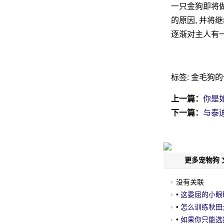
一只金狗即将做
的原因, 并将
逐渐对主人有一
网
标签: 金毛狗
上一篇：
你是
下一篇：
与泰
更多宠物狗 
没有关联
•
这委屈的小眼
•
怎么训练秋田
•
如果你只能选择