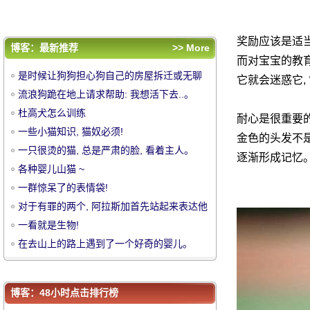
的抗命!
一看就是生物!
在去山上的路上遇到了一个好奇的婴儿。
奖励应该是适
嘿！你好吗！看着我, 水貂怎么样了？
评论排行
博客：最新推荐
>> More
而对宝宝的教育
是时候让狗狗担心狗自己的房屋拆迁或无聊
是时候让狗狗担心狗自己的房屋拆迁或无聊
它就会迷惑它,
了。
流浪狗跪在地上请求帮助: 我想活下去..。
了。
流浪狗跪在地上请求帮助: 我想活下去..。
杜高犬怎么训练
杜高犬怎么训练
耐心是很重要
中
一些小猫知识, 猫奴必须!
一些小猫知识, 猫奴必须!
金色的头发不
一只很烫的猫, 总是严肃的脸, 看着主人。
一只很烫的猫, 总是严肃的脸, 看着主人。
逐渐形成记忆。
各种婴儿山猫 ~
各种婴儿山猫 ~
一群惊呆了的表情袋!
一群惊呆了的表情袋!
对于有罪的两个, 阿拉斯加首先站起来表达他
对于有罪的两个, 阿拉斯加首先站起来表达他
的抗命!
一看就是生物!
的抗命!
一看就是生物!
在去山上的路上遇到了一个好奇的婴儿。
在去山上的路上遇到了一个好奇的婴儿。
嘿！你好吗！看着我, 水貂怎么样了？
华
嘿！你好吗！看着我, 水貂怎么样了？
博客：48小时点击排行榜