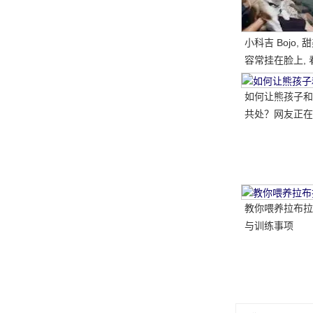
小科吉 Bojo,
容常挂在脸上, 
每天都是超级快
笑的小短腿, 太
如何让熊孩子和
共处？网友正在
做..。婴孩必须
送..。
教你喂养拉布拉
与训练事项