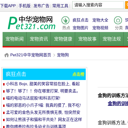
下载APP
|
手机版
|
发布广告
|
常用工具
|
疯狂点击
宠物大全
热点
宠物图片
宠物视频
分类
宠物新闻
宠物资讯
宠物健康
宠物故事
宠物法规
健康饮食
宠物美容
宠物医院
宠物猫
宠物狗
鱼的
Pet321中华宠物网首页
宠物狗
疯狂点击
点击榜
P
›
小科吉 Bojo, 甜美的笑容常挂在脸上, 看起
来每天都是超级快乐!爱笑的小短腿, 太治愈!
够了！够了！！你在哪里打架, 明要卖孟。
金狗的训练方
喵的电动马达屁股!和科吉打架!
金狗的训
喵的邪恶的小爪子!喵: 我真的摸了, 我不吃!
孟可爱的金色头发无所畏惧无畏, 怕突然安
静的空气
如何让熊孩子和猫和平共处？网友正在这样
金狗训练方法,
做..。婴孩必须被充电送..。
教你喂养拉布拉多幼犬与训练事项