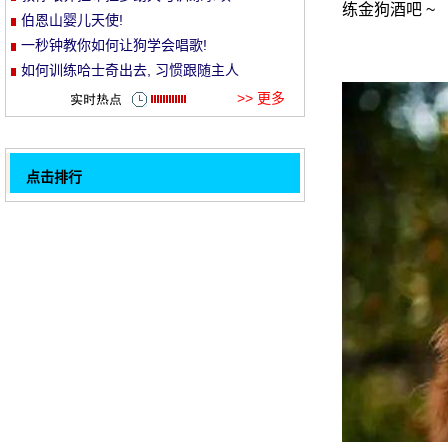
练金狗酒吧 ~
伯恩山婴儿天使!
et
一秒钟教你如何让狗学会唱歌!
如何训练哈士奇出去, 习惯跟随主人
>> 更多
点击排行
是时候让狗狗担心狗自己的房屋拆迁或无聊
32
了。
流浪狗跪在地上请求帮助: 我想活下去..。
杜高犬怎么训练
一些小猫知识, 猫奴必须!
一只很烫的猫, 总是严肃的脸, 看着主人。
各种婴儿山猫 ~
一群惊呆了的表情袋!
对于有罪的两个, 阿拉斯加首先站起来表达他
1