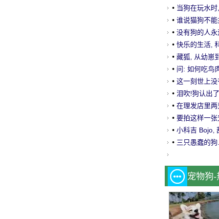
•
当狗在玩水时,
•
谁说猫狗不能
•
没有狗的人永
•
快乐的生活, 
•
藏狐, 从幼崽
•
问: 如何吃鸟
•
这一刻世上没
是如此美丽!
•
泪吹!狗认出
三祈祷!
•
在理发店里两
店里, 他们就会死
•
要拍这样一张
•
小科吉 Boj
是超级快乐!爱笑
•
三只愚蠢的狗
宠物狗