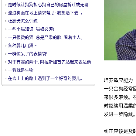
是时候让狗狗担心狗自己的房屋拆迁或无聊
了。
流浪狗跪在地上请求帮助: 我想活下去..。
杜高犬怎么训练
一些小猫知识, 猫奴必须!
一只很烫的猫, 总是严肃的脸, 看着主人。
宠
各种婴儿山猫 ~
一群惊呆了的表情袋!
对于有罪的两个, 阿拉斯加首先站起来表达他
的抗命!
一看就是生物!
在去山上的路上遇到了一个好奇的婴儿。
培养适应能力
嘿！你好吗！看着我, 水貂怎么样了？
一只金狗经常回
来很多麻烦。在
物
时继续用温柔的
发进一步隐藏
纠正应该是及