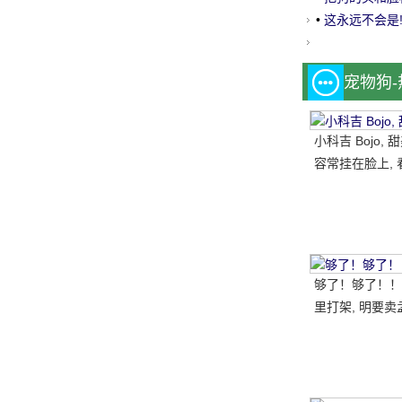
•
这永远不会是
宠物狗
小科吉 Bojo,
容常挂在脸上, 
每天都是超级快
笑的小短腿, 太
够了！够了！！
里打架, 明要卖