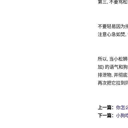
第三, 不要骂
不要轻易因为排
注意心急如焚,
所以, 当小松
加) 的语气和
排泄物, 并彻
再次把它拉到同
上一篇：
你怎
下一篇：
小狗