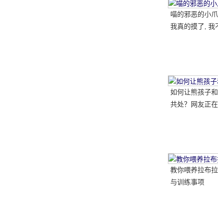
喵的邪恶的小爪子
我真的摸了, 我
如何让熊孩子和
共处？网友正在
做..。婴孩必须
送..。
教你喂养拉布拉
与训练事项