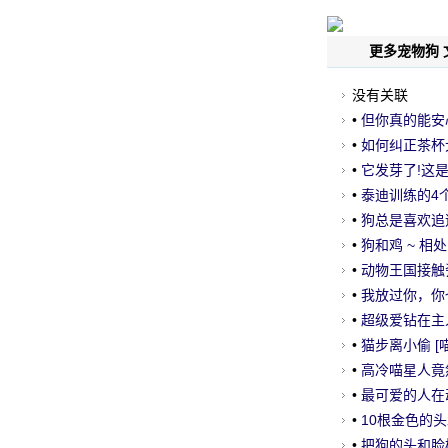
更多宠物狗 
没有关联
•
但你真的能安
•
如何纠正茶杯
•
它发芽了!这
•
泰迪训练的4
•
狗总是喜欢追
•
狗和鸡 ~ 相处
•
动物王国接触
•
我放过你，你
•
超级爱钻在主
是难得的!
•
猫步离小偷 [喵
•
高冷喵星人竟
•
最可爱的人在动
方
•
10根金色的头
•
把狗的头和脸