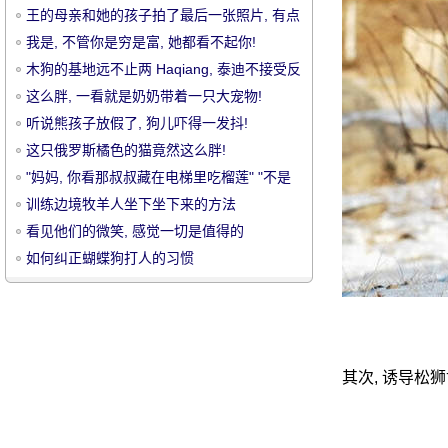
王的母亲和她的孩子拍了最后一张照片, 有点
虐待
我是, 不管你是穷是富, 她都看不起你!
木狗的基地远不止两 Haqiang, 泰迪不接受反
驳!
这么胖, 一看就是奶奶带着一只大宠物!
听说熊孩子放假了, 狗儿吓得一发抖!
宠
这只俄罗斯橘色的猫竟然这么胖!
"妈妈, 你看那叔叔藏在电梯里吃榴莲" "不是
榴莲, 是狗屎"
训练边境牧羊人坐下坐下来的方法
看见他们的微笑, 感觉一切是值得的
如何纠正蝴蝶狗打人的习惯
物
其次, 诱导松