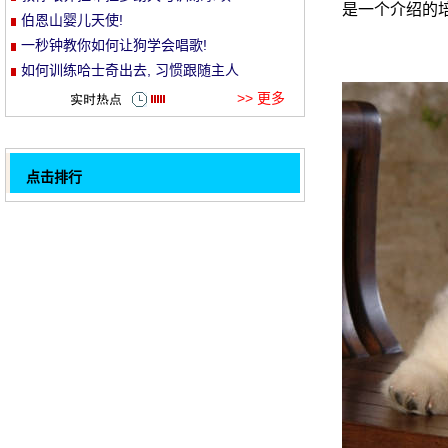
是一个介绍的
伯恩山婴儿天使!
et
一秒钟教你如何让狗学会唱歌!
如何训练哈士奇出去, 习惯跟随主人
>> 更多
点击排行
王的母亲和她的孩子拍了最后一张照片, 有点
32
虐待
我是, 不管你是穷是富, 她都看不起你!
木狗的基地远不止两 Haqiang, 泰迪不接受
反驳!
这么胖, 一看就是奶奶带着一只大宠物!
听说熊孩子放假了, 狗儿吓得一发抖!
这只俄罗斯橘色的猫竟然这么胖!
"妈妈, 你看那叔叔藏在电梯里吃榴莲" "不是
榴莲, 是狗屎"
训练边境牧羊人坐下坐下来的方法
1