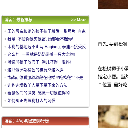
看见他们的微笑, 感觉一切是值得的
如何纠正蝴蝶狗打人的习惯
评论排行
博客：最新推荐
>> More
王的母亲和她的孩子拍了最后一张照片, 有点
王的母亲和她的孩子拍了最后一张照片, 有点
虐待
我是, 不管你是穷是富, 她都看不起你!
虐待
我是, 不管你是穷是富, 她都看不起你!
木狗的基地远不止两 Haqiang, 泰迪不接受
首先, 要到松
木狗的基地远不止两 Haqiang, 泰迪不接受反
中
反驳!
这么胖, 一看就是奶奶带着一只大宠物!
驳!
这么胖, 一看就是奶奶带着一只大宠物!
听说熊孩子放假了, 狗儿吓得一发抖!
听说熊孩子放假了, 狗儿吓得一发抖!
在松树狮子小狗
这只俄罗斯橘色的猫竟然这么胖!
这只俄罗斯橘色的猫竟然这么胖!
指定小便。当然
"妈妈, 你看那叔叔藏在电梯里吃榴莲" "不是
"妈妈, 你看那叔叔藏在电梯里吃榴莲" "不是
榴莲, 是狗屎"
个位置, 最好
训练边境牧羊人坐下坐下来的方法
榴莲, 是狗屎"
训练边境牧羊人坐下坐下来的方法
看见他们的微笑, 感觉一切是值得的
看见他们的微笑, 感觉一切是值得的
如何纠正蝴蝶狗打人的习惯
如何纠正蝴蝶狗打人的习惯
华
博客：48小时点击排行榜