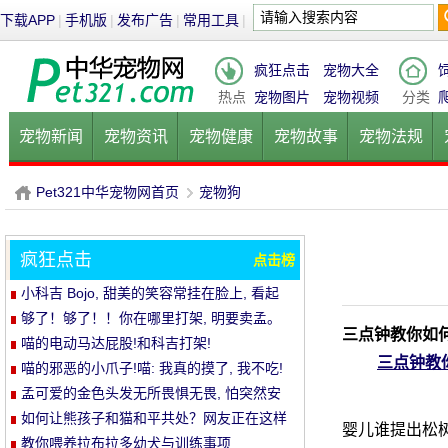
下载APP
|
手机版
|
发布广告
|
常用工具
|
疯狂点击
宠物大全
热点
宠物图片
宠物视频
分类
宠物新闻
宠物资讯
宠物健康
宠物故事
宠物法规
健康饮食
宠物美容
宠物医院
宠物猫
宠物狗
鱼的
Pet321中华宠物网首页
宠物狗
疯狂点击
点击榜
P
›
小科吉 Bojo, 甜美的笑容常挂在脸上, 看起
来每天都是超级快乐!爱笑的小短腿, 太治愈!
够了！够了！！你在哪里打架, 明要卖孟。
三点钟教你如
喵的电动马达屁股!和科吉打架!
三点钟教
喵的邪恶的小爪子!喵: 我真的摸了, 我不吃!
孟可爱的金色头发无所畏惧无畏, 怕突然安
静的空气
如何让熊孩子和猫和平共处？网友正在这样
婴儿谁提出松树
做..。婴孩必须被充电送..。
教你喂养拉布拉多幼犬与训练事项