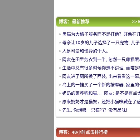
怪了？
原来奶奶才是猫奴，还把小猫咪藏在了
里！
先生, 你想吸一只猫吗？没有品味!
评论排行
博客：最新推荐
>> 
黑猫为大橘子服务而不是打他？好像在
黑猫为大橘子服务而不是打他？好像在
里之外..。
母亲让10岁的儿子选择了一只宠物, 儿
里之外..。
母亲让10岁的儿子选择了一只宠物, 儿
刻想要一只猫, 只是没想到..。
人是可爱和怪异的个人。
想要一只猫, 只是没想到..。
人是可爱和怪异的个人。
中
网友在田里务农到一半, 忽然一只雌猫跟
网友在田里务农到一半, 忽然一只雌猫跟
过来, 之后.....。
生活中总有很多时候你想不讲理, 而喵是
过来, 之后.....。
生活中总有很多时候你想不讲理, 而喵是
网友进了厕所换了西装, 出来看看这一幕,
网友进了厕所换了西装, 出来看看这一幕,
着哭了.....。
岛上的一推买了一个新的按摩器, 家里的
着哭了.....。
岛上的一推买了一个新的按摩器, 家里的
看, 直接上..。
奶奶的家养狗和猫..。网友: 是不是有点
看, 直接上..。
奶奶的家养狗和猫..。网友: 是不是有点
怪了？
原来奶奶才是猫奴，还把小猫咪藏在了
怪了？
原来奶奶才是猫奴，还把小猫咪藏在了
里！
先生, 你想吸一只猫吗？没有品味!
里！
先生, 你想吸一只猫吗？没有品味!
华
博客：48小时点击排行榜