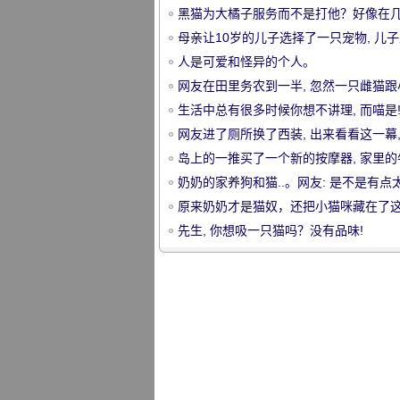
黑猫为大橘子服务而不是打他？好像在
里之外..。
母亲让10岁的儿子选择了一只宠物, 儿
想要一只猫, 只是没想到..。
人是可爱和怪异的个人。
网友在田里务农到一半, 忽然一只雌猫跟
过来, 之后.....。
生活中总有很多时候你想不讲理, 而喵是
宠
网友进了厕所换了西装, 出来看看这一幕,
着哭了.....。
岛上的一推买了一个新的按摩器, 家里的
看, 直接上..。
奶奶的家养狗和猫..。网友: 是不是有点
怪了？
原来奶奶才是猫奴，还把小猫咪藏在了
里！
先生, 你想吸一只猫吗？没有品味!
物