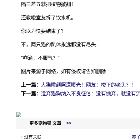
隔三差五就把植物掀翻！
还教唆室友拆了饮水机。
你以为快要结束了？
不，两只猫的趴体永远都没有尽头…
"咋滴，不服气？"
图片来源于网络，如有侵权请告知删除
上一篇：
大猫睡颜照遭曝光！网友：楼下的老头？！
下一篇：
遗弃猫狗纳入不良征信：没有抛弃，就没有
更多宠物猫 文章
>>
没有关联
养