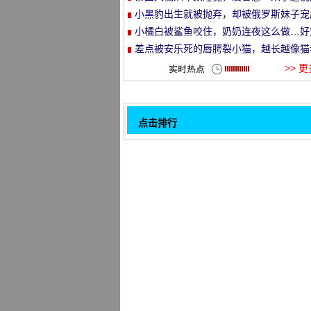
就走的旅行哈哈哈！
小黑豹出生就被抛弃，却被俄罗斯妹子宠
et
了铁憨憨！
小橘白被鲨鱼咬住，奶奶连夜这么做…好
溺！
差点被安乐死的唇腭裂小猫，越长越像猫
头…
>> 
点击排行
黑猫为大橘子服务而不是打他？好像在
32
里之外..。
母亲让10岁的儿子选择了一只宠物, 儿
刻想要一只猫, 只是没想到..。
人是可爱和怪异的个人。
网友在田里务农到一半, 忽然一只雌猫跟
过来, 之后.....。
生活中总有很多时候你想不讲理, 而喵是
网友进了厕所换了西装, 出来看看这一幕,
着哭了.....。
岛上的一推买了一个新的按摩器, 家里的
看, 直接上..。
奶奶的家养狗和猫..。网友: 是不是有点
1