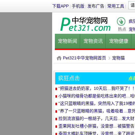
下载APP
|
手机版
|
发布广告
|
常用工具
|
疯
热点
宠
宠物新闻
宠物资讯
宠物健康
健康饮食
宠物美容
宠物医院
Pet321中华宠物网首页
宠物猫
疯狂点击
点
P
›
“把猫送去奶奶家，10天后…我吓哭了！！
小猫咪的缩骨功都是偷吃练出来的吧…哈
哈
“这只蓝眼睛的黑猫，突然闯入了我19楼
家里…”
“养了一只蓝眼睛的黑猫，吸着吸着…意
发生了！”
捡到流浪猫的一根胡子，几天后…发大财
了！
歪果网友吐槽小胖猫，没曾想…被猫警告
哈哈哈
泰国大橘趴车顶睡觉，没曾想…来了趟说