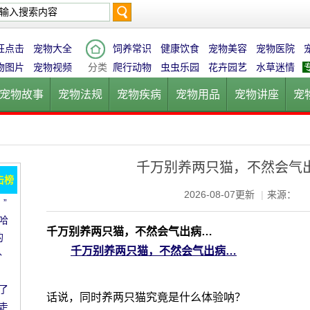
搜
狂点击
宠物大全
饲养常识
健康饮食
宠物美容
宠物医院
物图片
宠物视频
分类
爬行动物
虫虫乐园
花卉园艺
水草迷情
宠物故事
宠物法规
宠物疾病
宠物用品
宠物讲座
宠
索
宠物猫
宠物狗
鱼的世界
鸟的天堂
爬行动物
虫虫乐
千万别养两只猫，不然会气
击榜
2026-08-07更新
|
来源：
”
哈
千万别养两只猫，不然会气出病…
的
千万别养两只猫，不然会气出病…
外
了
话说，同时养两只猫究竟是什么体验呐？
走