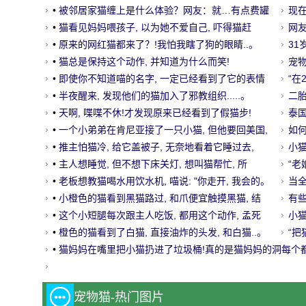
•
被邻居家猫缠上是什么体验？网友：就…有点费罐
的
现
罐！
•
猫看见妈妈喂孩子, 以为她不爱自己, 吓得猫赶
的
网
忙.....。
•
原来的网红猫都来了？!我怕我瞎了狗的眼睛..。
息
3
•
猫总是保持这个动作, 并知道为什么而笑!
宠
•
即使你不知道喵的名字, 一定已经看到了它的表情
喝
“在
袋..。
•
半夜醒来, 发现他们的猫加入了邪教组织.....。
了…
二
•
天啊, 喋喋不休!才发现原来已经看到了假猫步!
了
泰
•
一个小弟弟在肯尼亚接了一只小猫, 但他要回美国,
走
如
最后.....。
•
推主怕猫冷, 给它盖被子, 无奈地看着它睡过去,
试
小
孟..。
•
主人想睡觉, 但不想下床关灯, 想叫猫帮忙, 所
啊？
“老
以.....。
•
老板想教猫喝水用饮水机, 喵说: "你走开, 我会的。
当
•
小橙色的猫看到黑猫路过, 和爪便宜触摸黑猫, 结
吗
有
果..。
•
这个小短腿每次跟主人吃饭, 都用这个动作, 孟死
小
了..。
•
橙色的猫看到了白猫, 直接油炸的头发, 和白猫..。
“
•
猫妈妈在嘴里把小猫扔进了垃圾桶!真的是猫妈妈的洞每个都
年！
宠物猫-热门图片