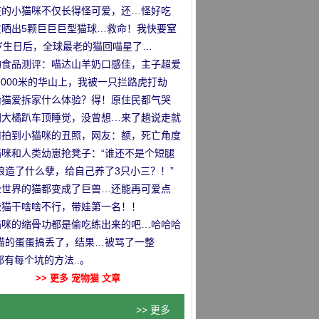
那么回事
在的小猫咪不仅长得怪可爱，还…怪好吃
！
友晒出5颗巨巨巨型猫球…救命！我快要窒
了！
1岁生日后，全球最老的猫回喵星了…
物食品测评：喵达山羊奶口感佳，主子超爱
！
2000米的华山上，我被一只拦路虎打劫
”
胎猫爱拆家什么体验？得！原住民都气哭
…
国大橘趴车顶睡觉，没曾想…来了趟说走就
的旅行哈哈哈！
何拍到小猫咪的丑照，网友：额，死亡角度
试？
猫咪和人类幼崽抢凳子：“谁还不是个短腿
！”
娘造了什么孽，给自己养了3只小三？！”
全世界的猫都变成了巨兽…还能再可爱点
？！
些猫干啥啥不行，带娃第一名！！
猫咪的缩骨功都是偷吃练出来的吧…哈哈哈
把猫的蛋蛋搞丢了，结果…被骂了一整
有每个坑的方法..。
！”
>> 更多 宠物猫 文章
>> 更多