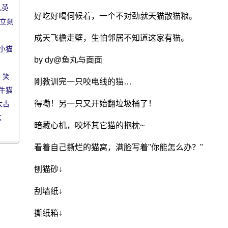
几英
好吃好喝伺候着，一个不对劲就天猫散猫粮。
子立刻
成天飞檐走壁，生怕邻居不知道这家有猫。
小猫
by dy@鱼丸与面面
!
 笑
刚教训完一只咬电线的猫…
牛猫
得嘞！另一只又开始翻垃圾桶了！
太古
这
暗藏心机，咬坏其它猫的抱枕~
看着自己撕烂的猫窝，满脸写着"你能怎么办？"
刨猫砂↓
刮墙纸↓
撕纸箱↓