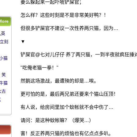
这
要么躲起来一起吓唬铲屎官；
怎么样？这些时刻是不是非常美好鸭？！
More
几英
但很多铲屎官不建议一次性养两只猫，因为…
几英
子立
▼
子立刻
铲屎官@七对儿仔仔 养了两只猫，一到半夜就疯狂捶
小猫
小猫
!
!
"吃俺老猫一拳！"
 笑
 笑
然鹅这场激战，最遭殃的却是…唉。
牛猫
牛猫
太古
太古
更可怕的是，最后两兄弟还要来个猫山压顶！
这
这
有人说，给房间里加个蚊帐就不会中伤了…
请问：是这种蚊帐嘛？（爆哭…）
害！反正养两只猫的烦恼也有亿点点多叭。