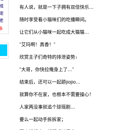
成
有人说，就是一下子拥有双倍快乐…
宠
随时享受看小猫咪们的吃播瞬间。
老
更多
让它们从小猫咪一起吃成大猫猫…
"艾玛啊！真香！"
欣赏主子们奇特的排泄姿势↓
几英
子立
"大哥，你快拉俺身上了…"
结束后，还可以一起舔jiojio…
小猫
就算你不在家，也根本不需要操心！
!
 笑
人家两没事就追个琼瑶剧…
牛猫
要么一起动手拆拆家；
太古