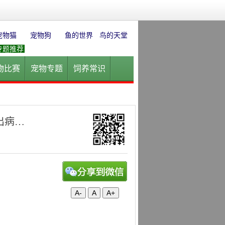
宠物猫
宠物狗
鱼的世界
鸟的天堂
专题推荐
物比赛
宠物专题
饲养常识
园
花卉园艺
水草迷情
出病…
A-
A
A+