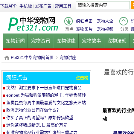
下载APP
|
手机版
|
发布广告
|
常用工具
|
疯狂点击
宠物大全
热点
宠物图片
宠物视频
分类
宠物新闻
宠物资讯
宠物健康
宠物故事
宠物法规
健康饮食
宠物美容
宠物医院
宠物猫
宠物狗
鱼的
Pet321中华宠物网首页
宠物讲座
最喜欢的行
疯狂点击
点击榜
P
›
突然！淘宝要求下一份直邮进口宠物食品
eonpet 为猫和狗做眼镜的潮卡, 年销售额转
了10倍
鱼类昆虫每周中国最喜爱的文化之旅天津站
活动结束
欧洲宠物创业公司在做什么？
最喜欢的行业
你买了真正的渴望吗？原始狩猎欲望
动
(orijen) 及其母公司最完整的分析
迷你茶杯猪成新宠儿, 最高价万元
刺激宠物食品行业需求扩张的三重动力
最喜欢的