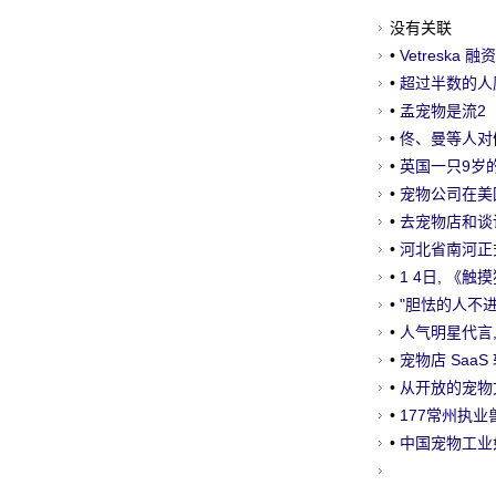
没有关联
•
Vetresk
•
超过半数的人
侣则跨越了1万
•
孟宠物是流2
•
佟、曼等人对
你相信吗？
•
英国一只9岁的
•
宠物公司在美
•
去宠物店和谈
•
河北省南河正
•
1 4日, 《
•
"胆怯的人不
展
•
人气明星代言,
奥秘在这里
•
宠物店 SaaS
物店 5000 +
•
从开放的宠物文
•
177常州执业
•
中国宠物工业如