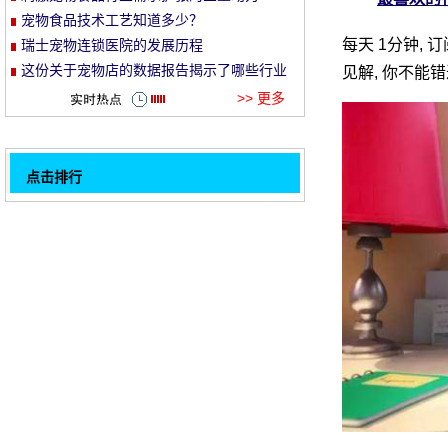
宠物食品技术工艺知道多少？
et
每天 1分钟,
瑞士宠物连锁医院的发展历程
这份关于宠物店的数据报告揭示了哪些行业
见解, 你不能
信息
>> 更多
点击排行
好东西错过了再次发现, 明天7日将采取几十
32
层球迷网红色漫步秀
两条宠物狗 "识别小偷作为朋友", 谁是可靠
的管家助理？
Jiane Deyanyi, 李维嘉合同疯狂小狗, 第二
十届亚洲宠物展闭幕 |24小时宠物信息
为减轻炎症和疼痛, 为家养狗提供的新型兽药
已得到农业部的批准。
图灵李杰: 根据客户需求, r & amp;d 作为一
名司机, 专注于宠物的诊断和治疗
宠物协会第十五 "中国制造变革" 主题沙龙,
注册开放
专贵贵: 坚持创新做自己的品牌, 国内宠物玩
具市场红
最喜欢的行业简报海关总署批准4家法国宠物
1