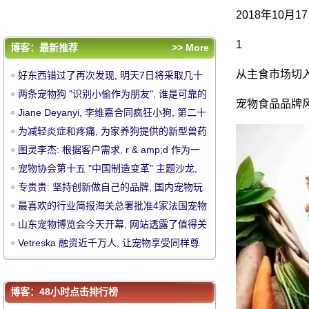
食品注册生产加工企业
山东宠物博览会今天开幕, 网站透露了值得关
2018年10月1
注的展会信息
Vetreska 融资近千万人, 让宠物享受同样尊
贵的服务
评论排行
1
博客：最新推荐
>> More
好东西错过了再次发现, 明天7日将采取几十
从主食市场切
好东西错过了再次发现, 明天7日将采取几十
层球迷网红色漫步秀
两条宠物狗 "识别小偷作为朋友", 谁是可靠
层球迷网红色漫步秀
两条宠物狗 "识别小偷作为朋友", 谁是可靠的
宠物食品品牌
的管家助理？
Jiane Deyanyi, 李维嘉合同疯狂小狗, 第二
管家助理？
Jiane Deyanyi, 李维嘉合同疯狂小狗, 第二十
中
十届亚洲宠物展闭幕 |24小时宠物信息
为减轻炎症和疼痛, 为家养狗提供的新型兽药
届亚洲宠物展闭幕 |24小时宠物信息
为减轻炎症和疼痛, 为家养狗提供的新型兽药
已得到农业部的批准。
图灵李杰: 根据客户需求, r & amp;d 作为一
已得到农业部的批准。
图灵李杰: 根据客户需求, r & amp;d 作为一
名司机, 专注于宠物的诊断和治疗
宠物协会第十五 "中国制造变革" 主题沙龙,
名司机, 专注于宠物的诊断和治疗
宠物协会第十五 "中国制造变革" 主题沙龙,
注册开放
专贵贵: 坚持创新做自己的品牌, 国内宠物玩
注册开放
专贵贵: 坚持创新做自己的品牌, 国内宠物玩
具市场红
最喜欢的行业简报海关总署批准4家法国宠物
具市场红
最喜欢的行业简报海关总署批准4家法国宠物
食品注册生产加工企业
山东宠物博览会今天开幕, 网站透露了值得关
食品注册生产加工企业
山东宠物博览会今天开幕, 网站透露了值得关
注的展会信息
Vetreska 融资近千万人, 让宠物享受同样尊
注的展会信息
Vetreska 融资近千万人, 让宠物享受同样尊
贵的服务
华
贵的服务
博客：48小时点击排行榜