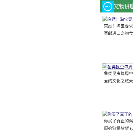
宠物讲
突然！淘宝要求
直邮进口宠物食
鱼类昆虫每周中
爱的文化之旅天
动结束
你买了真正的渴
原始狩猎欲望 (ori