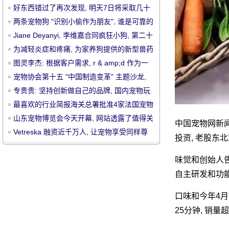
好东西错过了再次发现, 明天7日将采取几十
层球迷网红色漫步秀
两条宠物狗 "识别小偷作为朋友", 谁是可靠的
管家助理？
Jiane Deyanyi, 李维嘉合同疯狂小狗, 第二十
届亚洲宠物展闭幕 |24小时宠物信息
为减轻炎症和疼痛, 为家养狗提供的新型兽药
已得到农业部的批准。
图灵李杰: 根据客户需求, r & amp;d 作为一
宠
名司机, 专注于宠物的诊断和治疗
宠物协会第十五 "中国制造变革" 主题沙龙,
注册开放
专贵贵: 坚持创新做自己的品牌, 国内宠物玩
具市场红
最喜欢的行业简报海关总署批准4家法国宠物
食品注册生产加工企业
山东宠物博览会今天开幕, 网站透露了值得关
中国宠物网新闻
注的展会信息
Vetreska 融资近千万人, 让宠物享受同样尊
投资, 老股东
贵的服务
味觉和创始人告
物
自主研发和功
口味和今年4月
25分钟, 销量超