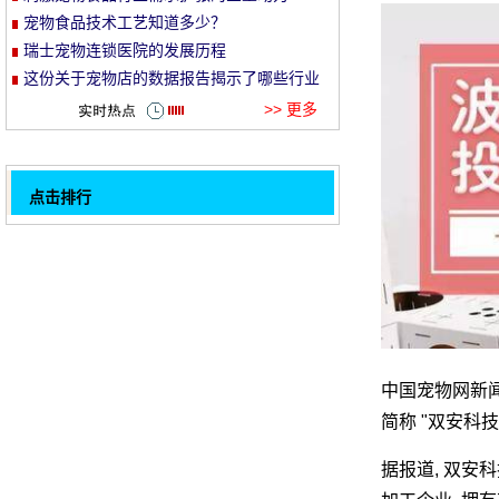
宠物食品技术工艺知道多少？
et
瑞士宠物连锁医院的发展历程
这份关于宠物店的数据报告揭示了哪些行业
信息
>> 更多
点击排行
孟博士已从社区中切入宠物日托所, 成为宠物
32
行业的托儿所。
最喜欢的行业简报农业和农村部门制定兽药
审查系统于11月1日正式启动
农业部有一个月调查了73批兽药, 涉及的单
位将受到严惩 (有完整的清单)
宠物研究俱乐部与昆明东西方部携手探索宠
物保健品的发展趋势
这位官员说, 三的原因, 1.5 月长的宠物秀
中国宠物网新闻,
鱼类昆虫每周河池第一水族馆落户大华县;楚
简称 "双安科
州 "花鸟鱼昆虫" 市场正式开业
准兽医必须看 |今年公布了兽医考试成绩的考
试时间和合格评分。
以智能宠物饲料为切入点, 该派别希望重新定
据报道, 双安科
1