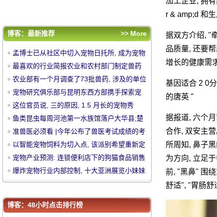
位, 打造 "健康宠物" 平台 "
宠物产业预测: 连锁便利店下的狗猫食品销
加工企业, 
r & amp;d 
售渠道位置
爆炸宠物行业内部控制, 十大亚洲展览小妹妹
的名字竟然是她!
评论排行
博客：最新推荐
>> More
据双方介绍, "
孟博士已从社区中切入宠物日托所, 成为宠物
品质量, 还要
孟博士已从社区中切入宠物日托所, 成为宠物
行业的托儿所。
最喜欢的行业简报农业和农村部门制定兽药
增长的健康需
行业的托儿所。
最喜欢的行业简报农业和农村部门制定兽药
审查系统于11月1日正式启动
农业部有一个月调查了73批兽药, 涉及的单
审查系统于11月1日正式启动
农业部有一个月调查了73批兽药, 涉及的单位
基因适合 2 0
中
位将受到严惩 (有完整的清单)
宠物研究俱乐部与昆明东西方部携手探索宠
将受到严惩 (有完整的清单)
宠物研究俱乐部与昆明东西方部携手探索宠
的唐英 "
物保健品的发展趋势
这位官员说, 三的原因, 1.5 月长的宠物秀
物保健品的发展趋势
这位官员说, 三的原因, 1.5 月长的宠物秀
鱼类昆虫每周河池第一水族馆落户大华县;楚
据报道, 六个
鱼类昆虫每周河池第一水族馆落户大华县;楚
州 "花鸟鱼昆虫" 市场正式开业
合作, 双安主营
准兽医必须看 |今年公布了兽医考试成绩的考
州 "花鸟鱼昆虫" 市场正式开业
准兽医必须看 |今年公布了兽医考试成绩的考
试时间和合格评分。
以智能宠物饲料为切入点, 该派别希望重新定
所周知, 鼻子
试时间和合格评分。
以智能宠物饲料为切入点, 该派别希望重新定
位, 打造 "健康宠物" 平台 "
宠物产业预测: 连锁便利店下的狗猫食品销售
为方向, 立足
位, 打造 "健康宠物" 平台 "
宠物产业预测: 连锁便利店下的狗猫食品销
渠道位置
爆炸宠物行业内部控制, 十大亚洲展览小妹妹
前, "黑鼻" 
售渠道位置
爆炸宠物行业内部控制, 十大亚洲展览小妹妹
的名字竟然是她!
华
舒适", "胃肠舒适
的名字竟然是她!
博客：48小时点击排行榜