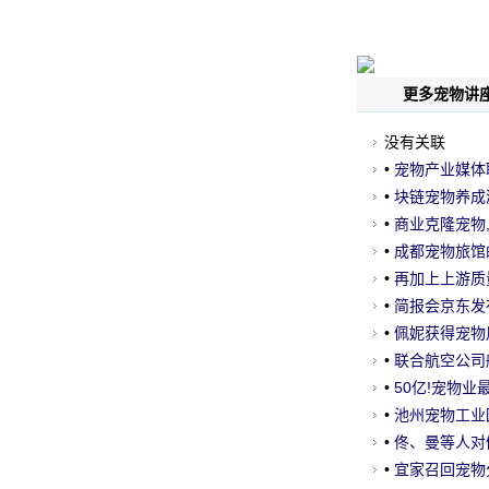
更多宠物讲座
没有关联
•
宠物产业媒体联
知识地图
•
块链宠物养成游
投资1000万
•
商业克隆宠物,
•
成都宠物旅馆的
•
再加上上游质
佳品质
•
简报会京东发布
公司收购美国
•
佩妮获得宠物
开设7家离线店
•
联合航空公司
声明道歉
•
50亿!宠物业
亚最大的宠物
•
池州宠物工业
•
佟、曼等人对
你相信吗？
•
宜家召回宠物