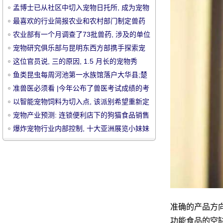
孟博士已从社区中切入宠物日托所, 成为宠物
行业的托儿所。
最喜欢的行业简报农业和农村部门制定兽药
审查系统于11月1日正式启动
农业部有一个月调查了73批兽药, 涉及的单位
将受到严惩 (有完整的清单)
宠物研究俱乐部与昆明东西方部携手探索宠
物保健品的发展趋势
这位官员说, 三的原因, 1.5 月长的宠物秀
宠
鱼类昆虫每周河池第一水族馆落户大华县;楚
州 "花鸟鱼昆虫" 市场正式开业
准兽医必须看 |今年公布了兽医考试成绩的考
试时间和合格评分。
以智能宠物饲料为切入点, 该派别希望重新定
位, 打造 "健康宠物" 平台 "
宠物产业预测: 连锁便利店下的狗猫食品销售
渠道位置
爆炸宠物行业内部控制, 十大亚洲展览小妹妹
的名字竟然是她!
物
准确的产品方向
功能食品的空缺