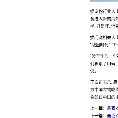
据宠物行业人士
食进入新的海外
半, 好是坏, 
据门廊相关人士
"战国时代",
"波基作为一个
们积累了口碑、
说。
王富正表示, 
为中国宠物吃
食品在中国的
上一篇：
最喜
下一篇：
最喜