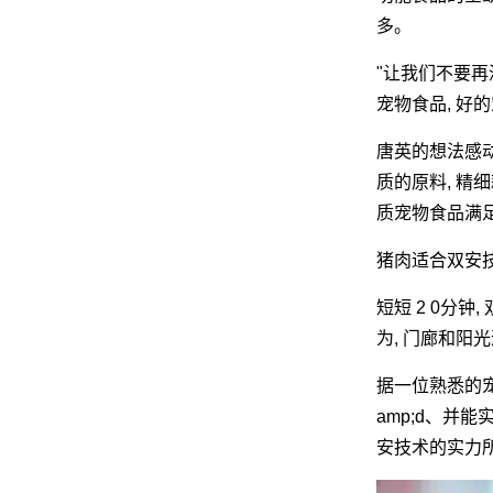
多。
"让我们不要再
网
宠物食品, 好
唐英的想法感
质的原料, 精
质宠物食品满
猪肉适合双安
短短 2 0分
为, 门廊和阳
据一位熟悉的宠
amp;d、并
安技术的实力