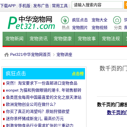
下载APP
|
手机版
|
发布广告
|
常用工具
|
疯狂点击
宠物大全
热点
宠物图片
宠物视频
分类
宠物新闻
宠物资讯
宠物健康
宠物故事
宠物法规
健康饮食
宠物美容
宠物医院
宠物猫
宠物狗
鱼的
Pet321中华宠物网首页
宠物讲座
数千页的门
疯狂点击
点击榜
P
›
突然！淘宝要求下一份直邮进口宠物食品
eonpet 为猫和狗做眼镜的潮卡, 年销售额转
了10倍
鱼类昆虫每周中国最喜爱的文化之旅天津站
活动结束
欧洲宠物创业公司在做什么？
数千页的门廊投
你买了真正的渴望吗？原始狩猎欲望
数千页的
(orijen) 及其母公司最完整的分析
迷你茶杯猪成新宠儿, 最高价万元
刺激宠物食品行业需求扩张的三重动力