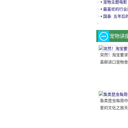
•
宠物主题电影
•
最喜欢的行业
哥斯达黎加机场
•
国泰: 五年后
宠物讲
突然！淘宝要求
直邮进口宠物食
鱼类昆虫每周中
爱的文化之旅天
动结束