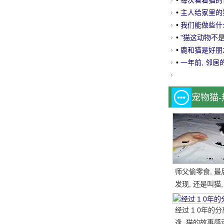
当地的工匠.....
•
每次看着猫的
感觉 ~
•
主人给家里的猫
哈.....。
•
我们能做些什
•
"猫这动物不是
网
•
鹿和猫是好朋友
的..。
•
一年前, 邻居
宠物猫
师父偷零食, 最
发现, 还是叫猫,
一块, 结果.....。
经过 1 0年的
逢, 猫的故事感