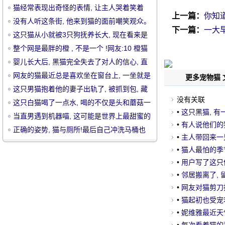
猫经常表现出奇怪的表情, 让主人哭着笑着
上一篇：
你知
没有人听这条街, 他来到猫的面前嘲笑观众。
下一篇：
一大
这只猫从小就被3只狗抚养长大, 现在看来是
这样。
整个网是最胖的橙 , 不是一个 !网友:10 橙猫
九脂肪, 有一个特别胖
婴儿长大后, 黑猫完全失去了对人的信心, 直
宠
到..。
网友的猫最近总是喜欢坐在窗台上, 一坐就是
更多宠物猫 
一整天, 原来.....。
这只男猫抱着他的妻子出轨了, 被抓到包, 藏
没有关联
在角落里.....。
这只白猫喝了一点水, 喝的不仅是头和蘑菇一
•
这只黑猫, 有
样, 连脸都变形了, 也.....。
当直男遇到机器喵, 这可能是世界上最甜蜜的
感觉..。
•
有人说他们的
骗局!
正确的姿势, 猫与厕所!最后自己冲洗马桶也
来。
•
主人带回来一只
是真正的流批..。
看这一幕
•
猫人最怕的季节
点.....。
•
用户写了这只
物
猫..。
•
邻居搬离了, 
•
网友对猫剪刀指
听后看着我与恐
•
猫起初也受宠
它洗澡后.....。
•
妮维雅最近天气