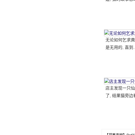
国网民
无论如何乞求粪
是无用的, 直到.
店主发现一只仙
了, 结果猫旁边
腿, 笑了又哭了..