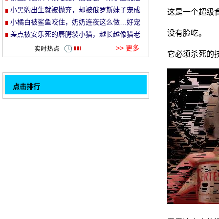
就走的旅行哈哈哈！
小黑豹出生就被抛弃，却被俄罗斯妹子宠成
这是一个超级
et
了铁憨憨！
小橘白被鲨鱼咬住，奶奶连夜这么做…好宠
没有脸吃。
溺！
差点被安乐死的唇腭裂小猫，越长越像猫老
头…
>> 更多
它必须杀死的
点击排行
猫经常表现出奇怪的表情, 让主人哭着笑着
32
没有人听这条街, 他来到猫的面前嘲笑观众。
这只猫从小就被3只狗抚养长大, 现在看来是
这样。
整个网是最胖的橙 , 不是一个 !网友:10 橙猫
九脂肪, 有一个特别胖
婴儿长大后, 黑猫完全失去了对人的信心, 直
到..。
网友的猫最近总是喜欢坐在窗台上, 一坐就是
一整天, 原来.....。
这只男猫抱着他的妻子出轨了, 被抓到包, 藏
在角落里.....。
这只白猫喝了一点水, 喝的不仅是头和蘑菇一
1