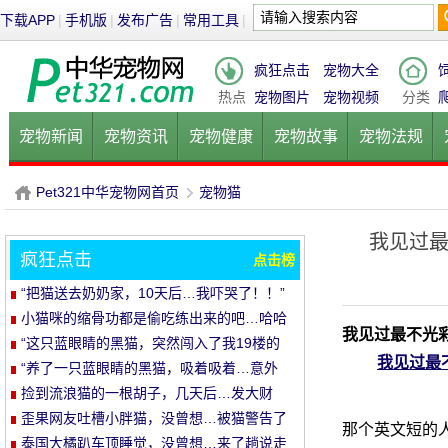
下载APP
|
手机版
|
发布广告
|
常用工具
|
疯狂点击
宠物大全
热点
宠物图片
宠物视频
分类
宠物新闻
宠物资讯
宠物健康
宠物故事
宠物法规
健康饮食
宠物美容
宠物医院
宠物猫
宠物狗
鱼的
Pet321中华宠物网首页
宠物猫
我见过最
疯狂点击
点击榜
P
›
“把猫送去奶奶家，10天后…我吓哭了！！”
小猫咪的缩骨功都是偷吃练出来的吧…哈哈
我见过最不光彩
哈
“这只蓝眼睛的黑猫，突然闯入了我19楼的
我见过最不
家里…”
“养了一只蓝眼睛的黑猫，吸着吸着…意外
发生了！”
捡到流浪猫的一根胡子，几天后…发大财
了！
歪果网友吐槽小胖猫，没曾想…被猫警告了
那个英文短的
哈哈哈
泰国大橘趴车顶睡觉，没曾想…来了趟说走