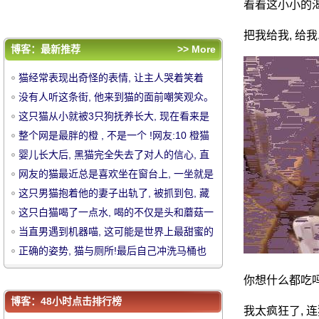
样, 连脸都变形了, 也.....。
当直男遇到机器喵, 这可能是世界上最甜蜜的
看看这小小的
骗局!
正确的姿势, 猫与厕所!最后自己冲洗马桶也
把我给我, 给我.
是真正的流批..。
评论排行
博客：最新推荐
>> More
猫经常表现出奇怪的表情, 让主人哭着笑着
猫经常表现出奇怪的表情, 让主人哭着笑着
没有人听这条街, 他来到猫的面前嘲笑观众。
没有人听这条街, 他来到猫的面前嘲笑观众。
这只猫从小就被3只狗抚养长大, 现在看来是
这只猫从小就被3只狗抚养长大, 现在看来是
中
这样。
整个网是最胖的橙 , 不是一个 !网友:10 橙猫
这样。
整个网是最胖的橙 , 不是一个 !网友:10 橙猫
九脂肪, 有一个特别胖
婴儿长大后, 黑猫完全失去了对人的信心, 直
九脂肪, 有一个特别胖
婴儿长大后, 黑猫完全失去了对人的信心, 直
到..。
网友的猫最近总是喜欢坐在窗台上, 一坐就是
到..。
网友的猫最近总是喜欢坐在窗台上, 一坐就是
一整天, 原来.....。
这只男猫抱着他的妻子出轨了, 被抓到包, 藏
一整天, 原来.....。
这只男猫抱着他的妻子出轨了, 被抓到包, 藏
在角落里.....。
这只白猫喝了一点水, 喝的不仅是头和蘑菇一
在角落里.....。
这只白猫喝了一点水, 喝的不仅是头和蘑菇一
样, 连脸都变形了, 也.....。
当直男遇到机器喵, 这可能是世界上最甜蜜的
样, 连脸都变形了, 也.....。
当直男遇到机器喵, 这可能是世界上最甜蜜的
骗局!
正确的姿势, 猫与厕所!最后自己冲洗马桶也
骗局!
正确的姿势, 猫与厕所!最后自己冲洗马桶也
是真正的流批..。
华
是真正的流批..。
你想什么都吃
博客：48小时点击排行榜
我太疯狂了, 