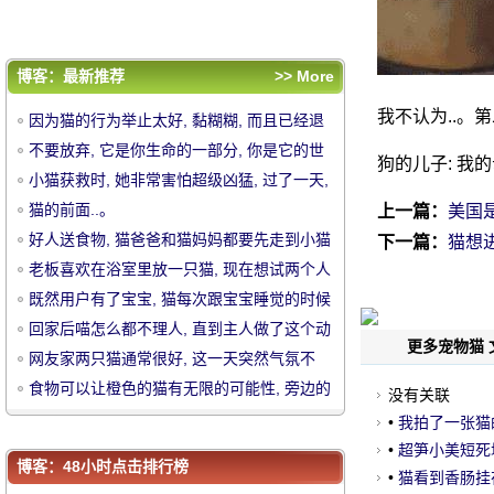
作, 瞬间绽放!
网友家两只猫通常很好, 这一天突然气氛不
好, 准备过去的续集, 结果.....。
食物可以让橙色的猫有无限的可能性, 旁边的
黑色已经被惊呆了 ~
评论排行
博客：最新推荐
>> More
因为猫的行为举止太好, 黏糊糊, 而且已经退
我不认为..。第
因为猫的行为举止太好, 黏糊糊, 而且已经退
养5次了, 你知道我们有多想要一只黏糊糊的
不要放弃, 它是你生命的一部分, 你是它的世
养5次了, 你知道我们有多想要一只黏糊糊的
不要放弃, 它是你生命的一部分, 你是它的世
狗的儿子: 我
猫吗？
界!
小猫获救时, 她非常害怕超级凶猛, 过了一天,
猫吗？
界!
小猫获救时, 她非常害怕超级凶猛, 过了一天,
中
它的变化已经融化了人们.....。
猫的前面..。
它的变化已经融化了人们.....。
猫的前面..。
上一篇：
美国
好人送食物, 猫爸爸和猫妈妈都要先走到小猫
好人送食物, 猫爸爸和猫妈妈都要先走到小猫
下一篇：
猫想进
一边吃.....。
老板喜欢在浴室里放一只猫, 现在想试两个人
一边吃.....。
老板喜欢在浴室里放一只猫, 现在想试两个人
一起, 结果.....。
既然用户有了宝宝, 猫每次跟宝宝睡觉的时候
一起, 结果.....。
既然用户有了宝宝, 猫每次跟宝宝睡觉的时候
一起睡, 那么暖和.....。
回家后喵怎么都不理人, 直到主人做了这个动
一起睡, 那么暖和.....。
回家后喵怎么都不理人, 直到主人做了这个动
更多宠物猫 
作, 瞬间绽放!
网友家两只猫通常很好, 这一天突然气氛不
作, 瞬间绽放!
网友家两只猫通常很好, 这一天突然气氛不
好, 准备过去的续集, 结果.....。
食物可以让橙色的猫有无限的可能性, 旁边的
没有关联
好, 准备过去的续集, 结果.....。
食物可以让橙色的猫有无限的可能性, 旁边的
黑色已经被惊呆了 ~
华
•
我拍了一张猫
黑色已经被惊呆了 ~
•
超笋小美短死
博客：48小时点击排行榜
•
猫看到香肠挂在