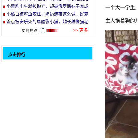
就走的旅行哈哈哈！
小黑豹出生就被抛弃，却被俄罗斯妹子宠成
一个大一学生,
et
了铁憨憨！
小橘白被鲨鱼咬住，奶奶连夜这么做…好宠
主人拖着狗的
溺！
差点被安乐死的唇腭裂小猫，越长越像猫老
头…
>> 更多
点击排行
因为猫的行为举止太好, 黏糊糊, 而且已经退
32
养5次了, 你知道我们有多想要一只黏糊糊的
不要放弃, 它是你生命的一部分, 你是它的世
猫吗？
界!
小猫获救时, 她非常害怕超级凶猛, 过了一天,
它的变化已经融化了人们.....。
猫的前面..。
好人送食物, 猫爸爸和猫妈妈都要先走到小猫
一边吃.....。
老板喜欢在浴室里放一只猫, 现在想试两个人
一起, 结果.....。
既然用户有了宝宝, 猫每次跟宝宝睡觉的时候
一起睡, 那么暖和.....。
回家后喵怎么都不理人, 直到主人做了这个动
1