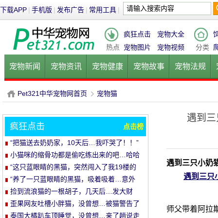
下载APP
|
手机版
|
发布广告
|
常用工具
|
疯狂点击
宠物大全
热点
宠物图片
宠物视频
分类
宠物新闻
宠物资讯
宠物健康
宠物故事
宠物法规
健康饮食
宠物美容
宠物医院
宠物猫
宠物狗
鱼的
Pet321中华宠物网首页
宠物猫
遇到三
疯狂点击
点击榜
P
›
“把猫送去奶奶家，10天后…我吓哭了！！”
小猫咪的缩骨功都是偷吃练出来的吧…哈哈
遇到三只小奶猫
哈
“这只蓝眼睛的黑猫，突然闯入了我19楼的
遇到三只
家里…”
“养了一只蓝眼睛的黑猫，吸着吸着…意外
发生了！”
捡到流浪猫的一根胡子，几天后…发大财
了！
歪果网友吐槽小胖猫，没曾想…被猫警告了
师父带着阿拉
哈哈哈
泰国大橘趴车顶睡觉，没曾想…来了趟说走