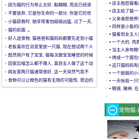
是.....。
•
店主抱怨猫看起
因为猫的行为举止太好, 黏糊糊, 而且已经退
到照片上的笑
•
店主给了猫一个
养5次了, 你知道我们有多想要一只黏糊糊的
不要放弃, 它是你生命的一部分, 你是它的世
是.....。
•
父亲谁拒绝养猫
猫吗？
界!
小猫获救时, 她非常害怕超级凶猛, 过了一天,
碰我亲爱的
•
同样是小鱼的
它的变化已经融化了人们.....。
猫的前面..。
温暖的哭泣..。
•
猫看到女主人哭
好人送食物, 猫爸爸和猫妈妈都要先走到小猫
宠
•
一个大的, 肉
一边吃.....。
老板喜欢在浴室里放一只猫, 现在想试两个人
•
当主人亲吻橙色
一起, 结果.....。
既然用户有了宝宝, 猫每次跟宝宝睡觉的时候
•
烤成一个面包色
一起睡, 那么暖和.....。
回家后喵怎么都不理人, 直到主人做了这个动
•
这只猫妈妈有
作, 瞬间绽放!
网友家两只猫通常很好, 这一天突然气氛不
子长大的, 但..
•
一个姐姐的小岛有
好, 准备过去的续集, 结果.....。
食物可以让橙色的猫有无限的可能性, 旁边的
盒成了一只猫, 这
•
一天吮吸一只
黑色已经被惊呆了 ~
•
眼镜, 赌神,
物
宠物猫