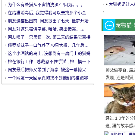
回家, 竟然.....
•
大猫奶奶让人
为什么有些猫从不害怕洗澡？!因为。。。
在给猫消毒后, 我觉得我可以去找那个小金
人.....。
朋友送猫出国前, 网友提出了七天, 噩梦开始
宠物猫
了, 全家劝他扔掉
网友对这只猫讲字幕, 哈哈, 笑出猪哭.....。
网友喂了一只黑猫一次, 第二天的结果它直接
宠
带来了朋友, 一点也不礼貌.....。
俄罗斯妹子一口气养了70只大橘，几年后…
吓哭了！！
这个小酒馆的岛上, 没想到有一扇门上的猫妈
妈招呼客人, 而.....。
橙在银行工作 , 总裁忍不住手淫 , 橙 : 摸一下
就收集兴趣 !
网友最后把师父带到了海亭, 被这一幕惊呆
师父偷零食, 最
了.....。
发现, 还是叫猫,
一个网友一天回家真的找不到他们的猫跑哪
一块, 结果.....。
里, 直到..。
物
经过 1 0年的
逢, 猫的故事感
国网民