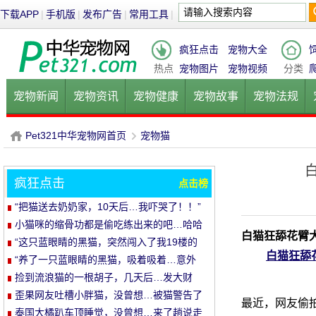
下载APP
|
手机版
|
发布广告
|
常用工具
|
疯狂点击
宠物大全
热点
宠物图片
宠物视频
分类
宠物新闻
宠物资讯
宠物健康
宠物故事
宠物法规
健康饮食
宠物美容
宠物医院
宠物猫
宠物狗
鱼的
Pet321中华宠物网首页
宠物猫
疯狂点击
点击榜
P
›
“把猫送去奶奶家，10天后…我吓哭了！！”
小猫咪的缩骨功都是偷吃练出来的吧…哈哈
白猫狂舔花臂
哈
“这只蓝眼睛的黑猫，突然闯入了我19楼的
白猫狂舔
家里…”
“养了一只蓝眼睛的黑猫，吸着吸着…意外
发生了！”
捡到流浪猫的一根胡子，几天后…发大财
了！
歪果网友吐槽小胖猫，没曾想…被猫警告了
最近，网友偷
哈哈哈
泰国大橘趴车顶睡觉，没曾想…来了趟说走