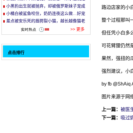
就走的旅行哈哈哈！
小黑豹出生就被抛弃，却被俄罗斯妹子宠成
路边店家的小
et
了铁憨憨！
小橘白被鲨鱼咬住，奶奶连夜这么做…好宠
整个过程那叫
溺！
差点被安乐死的唇腭裂小猫，越长越像猫老
头…
>> 更多
但任凭小白多
可花臂狸仍然
点击排行
果然，强扭的
为什么有些猫从不害怕洗澡？!因为。。。
32
在给猫消毒后, 我觉得我可以去找那个小金
强烈建议，小
人.....。
朋友送猫出国前, 网友提出了七天, 噩梦开始
by fb @ShAiq 
了, 全家劝他扔掉
网友对这只猫讲字幕, 哈哈, 笑出猪哭.....。
图片来源于网
网友喂了一只黑猫一次, 第二天的结果它直接
带来了朋友, 一点也不礼貌.....。
俄罗斯妹子一口气养了70只大橘，几年后…
上一篇：
被医
吓哭了！！
这个小酒馆的岛上, 没想到有一扇门上的猫妈
下一篇：
吸过
妈招呼客人, 而.....。
橙在银行工作 , 总裁忍不住手淫 , 橙 : 摸一
1