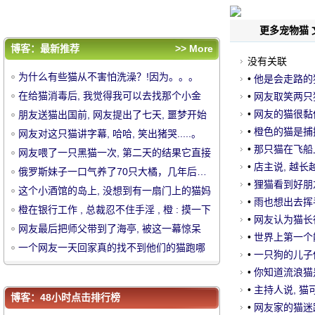
下就收集兴趣 !
网友最后把师父带到了海亭, 被这一幕惊呆
了.....。
一个网友一天回家真的找不到他们的猫跑哪
更多宠物猫 
里, 直到..。
评论排行
博客：最新推荐
>> More
没有关联
为什么有些猫从不害怕洗澡？!因为。。。
为什么有些猫从不害怕洗澡？!因为。。。
•
他是会走路的
在给猫消毒后, 我觉得我可以去找那个小金
在给猫消毒后, 我觉得我可以去找那个小金
•
网友取笑两只猫
人.....。
朋友送猫出国前, 网友提出了七天, 噩梦开始
人.....。
•
网友的猫很黏他
朋友送猫出国前, 网友提出了七天, 噩梦开始
中
了, 全家劝他扔掉
网友对这只猫讲字幕, 哈哈, 笑出猪哭.....。
它继续吠, 所以..
•
橙色的猫是捕
了, 全家劝他扔掉
网友对这只猫讲字幕, 哈哈, 笑出猪哭.....。
网友喂了一只黑猫一次, 第二天的结果它直接
涂.....。
•
那只猫在飞船
网友喂了一只黑猫一次, 第二天的结果它直接
了？
•
店主说, 越长
带来了朋友, 一点也不礼貌.....。
俄罗斯妹子一口气养了70只大橘，几年后…
带来了朋友, 一点也不礼貌.....。
俄罗斯妹子一口气养了70只大橘，几年后…
•
狸猫看到好朋
吓哭了！！
这个小酒馆的岛上, 没想到有一扇门上的猫妈
吓哭了！！
这个小酒馆的岛上, 没想到有一扇门上的猫妈
•
雨也想出去挥手
妈招呼客人, 而.....。
橙在银行工作 , 总裁忍不住手淫 , 橙 : 摸一下
妈招呼客人, 而.....。
橙在银行工作 , 总裁忍不住手淫 , 橙 : 摸一
老子回家 "
•
网友认为猫长得
就收集兴趣 !
网友最后把师父带到了海亭, 被这一幕惊呆
下就收集兴趣 !
网友最后把师父带到了海亭, 被这一幕惊呆
猫后
•
世界上第一个能
了.....。
一个网友一天回家真的找不到他们的猫跑哪
了.....。
一个网友一天回家真的找不到他们的猫跑哪
恶..。
•
一只狗的儿子
里, 直到..。
华
不是很好吗？
•
你知道流浪猫
里, 直到..。
•
主持人说, 猫
博客：48小时点击排行榜
笑喷..。
•
网友家的猫迷路