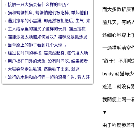
接触一只大猫会有什么样的经历？
而大多数铲屎
猫和螃蟹抓鱼, 螃蟹怕他们被吃掉, 举起他们
的手奉献鱼猫!
遇到擦车的小黑猫, 却竟然被拒绝后, 生气: 来
前几天，有路
啊, 打猫!
主人给家里的猫买了这样的玩具, 猫直接疯
还细心地穿上
了, 哈哈.....。
猫抓沙发太烦恼如何解决？猫咪总是抓沙发
宠
怎么办
当草原上的狮子看到几个大球..。
一通猫毛清空
经过长时间的寻找, 猫忽然起身, 盛气凌人地
抱着狗的脖子.....。
"终于！不用吃
用户挂在门外的烤鱼, 没有时间吃, 结果被看
到后的猫.....。
大猫突然走进铁通, 然后钻了出来, 就这
by dy @猫
样.....。
流行的木狗和旅行猫一起拍温泉广告, 看人好
心
难道…就没有
我随便上网一
物
▼
由于程度参差