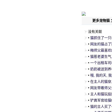
更多宠物猫 
没有关联
•
猫抓住了一只老
脸惊呆了
•
网友的猫占了婴
来.....。
•
梅师父最喜欢
巴.....。
•
猫惹老婆生气, 
•
一个出租车司
•
奶奶被送到养老
到几周后.....。
•
哦, 我的天,
•
在主人的猫穿
花.....。
•
网友带着师父
间.....。
•
主人和猫玩投掷球
•
铲粪军官给猫修
这种表情..。
•
猫的主人买了一