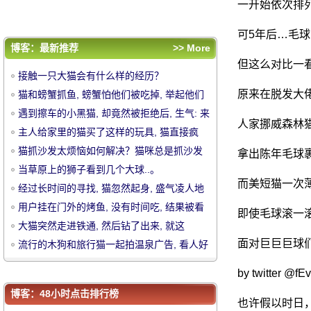
到后的猫.....。
大猫突然走进铁通, 然后钻了出来, 就这
一开始依次排
样.....。
流行的木狗和旅行猫一起拍温泉广告, 看人好
可5年后…毛
心
评论排行
博客：最新推荐
>> More
接触一只大猫会有什么样的经历？
但这么对比一
接触一只大猫会有什么样的经历？
猫和螃蟹抓鱼, 螃蟹怕他们被吃掉, 举起他们
原来在脱发大
猫和螃蟹抓鱼, 螃蟹怕他们被吃掉, 举起他们
的手奉献鱼猫!
遇到擦车的小黑猫, 却竟然被拒绝后, 生气:
的手奉献鱼猫!
遇到擦车的小黑猫, 却竟然被拒绝后, 生气: 来
人家挪威森林
中
来啊, 打猫!
主人给家里的猫买了这样的玩具, 猫直接疯
啊, 打猫!
主人给家里的猫买了这样的玩具, 猫直接疯
了, 哈哈.....。
猫抓沙发太烦恼如何解决？猫咪总是抓沙发
了, 哈哈.....。
猫抓沙发太烦恼如何解决？猫咪总是抓沙发
拿出陈年毛球
怎么办
当草原上的狮子看到几个大球..。
怎么办
当草原上的狮子看到几个大球..。
而美短猫一次
经过长时间的寻找, 猫忽然起身, 盛气凌人地
经过长时间的寻找, 猫忽然起身, 盛气凌人地
抱着狗的脖子.....。
用户挂在门外的烤鱼, 没有时间吃, 结果被看
抱着狗的脖子.....。
用户挂在门外的烤鱼, 没有时间吃, 结果被看
即使毛球滚一
到后的猫.....。
大猫突然走进铁通, 然后钻了出来, 就这
到后的猫.....。
大猫突然走进铁通, 然后钻了出来, 就这
样.....。
面对巨巨巨球
流行的木狗和旅行猫一起拍温泉广告, 看人好
样.....。
流行的木狗和旅行猫一起拍温泉广告, 看人好
心
华
心
by twitter @f
博客：48小时点击排行榜
也许假以时日