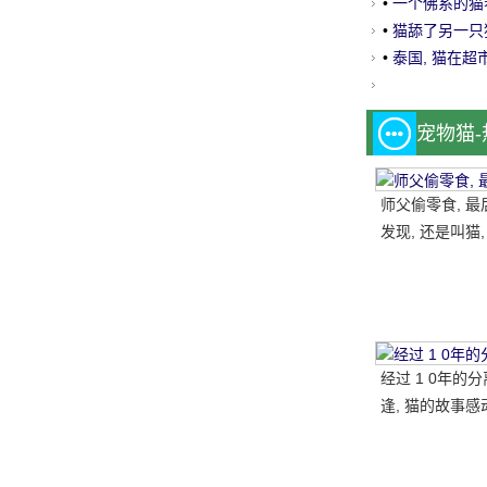
以.....。
•
一个佛系的猫看见
•
猫舔了另一只猫
猫有点不高兴, 
•
泰国, 猫在超
宠物猫
师父偷零食, 最
发现, 还是叫猫,
一块, 结果.....。
经过 1 0年的
逢, 猫的故事感
国网民