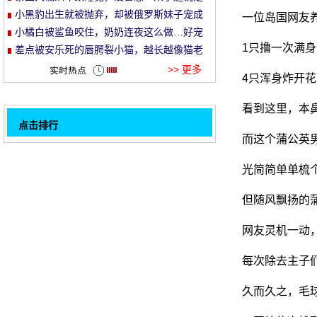
就走的旅行哈哈哈！
小黑豹出生就被抛弃，却被俄罗斯妹子宠成
一位岛国网友
et
了铁憨憨！
小橘白被鲨鱼咬住，奶奶连夜这么做…好宠
1只撸一次满身
溺！
差点被安乐死的唇腭裂小猫，越长越像猫老
头…
>> 更多
4只浑身炸开花
看到这里，本
点击排行
而这个蒲公英
接触一只大猫会有什么样的经历？
32
猫和螃蟹抓鱼, 螃蟹怕他们被吃掉, 举起他们
光简简单单梳
的手奉献鱼猫!
遇到擦车的小黑猫, 却竟然被拒绝后, 生气:
但随风飘扬的
来啊, 打猫!
主人给家里的猫买了这样的玩具, 猫直接疯
网友灵机一动，
了, 哈哈.....。
猫抓沙发太烦恼如何解决？猫咪总是抓沙发
怎么办
当草原上的狮子看到几个大球..。
每次除去主子
经过长时间的寻找, 猫忽然起身, 盛气凌人地
久而久之，毛
抱着狗的脖子.....。
用户挂在门外的烤鱼, 没有时间吃, 结果被看
1