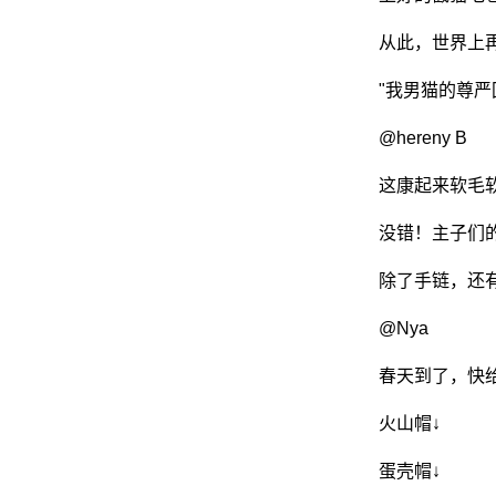
从此，世界上
"我男猫的尊严
@hereny B
这康起来软毛
没错！主子们
除了手链，还
@Nya
春天到了，快
火山帽↓
蛋壳帽↓