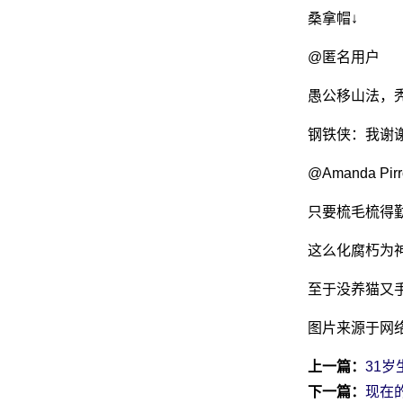
桑拿帽↓
@匿名用户
愚公移山法，
钢铁侠：我谢
@Amanda Pirr
只要梳毛梳得
这么化腐朽为
至于没养猫又
图片来源于网
上一篇：
31
下一篇：
现在