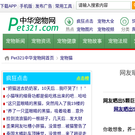
下载APP
|
手机版
|
发布广告
|
常用工具
|
疯狂点击
宠物大全
热点
宠物图片
宠物视频
分类
宠物新闻
宠物资讯
宠物健康
宠物故事
宠物法规
健康饮食
宠物美容
宠物医院
宠物猫
宠物狗
鱼的
Pet321中华宠物网首页
宠物猫
网友
疯狂点击
点击榜
P
›
“把猫送去奶奶家，10天后…我吓哭了！！”
小猫咪的缩骨功都是偷吃练出来的吧…哈哈
网友晒出5颗
哈
“这只蓝眼睛的黑猫，突然闯入了我19楼的
网友晒出
家里…”
“养了一只蓝眼睛的黑猫，吸着吸着…意外
发生了！”
捡到流浪猫的一根胡子，几天后…发大财
了！
歪果网友吐槽小胖猫，没曾想…被猫警告了
你敢想象，养
哈哈哈
泰国大橘趴车顶睡觉，没曾想…来了趟说走