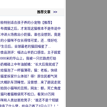
推荐文章
>>
哪些特别适合孩子养的小宠物【推荐】
了布偶猫之后，才发现这猫根本不是传说中
那么回事
士冲进火场救出小奶猫，谁也没想到，竟是
…
在的小猫咪不仅长得怪可爱，还…怪好吃
！
1岁生日后，全球最老的猫回喵星了…
物食品测评：喵达山羊奶口感佳，主子超爱
！
2000米的华山上，我被一只拦路虎打劫
”
小奶橘碰上中年油腻橘：“长大后我就成了
”
友给猫泡了一杯猫薄荷，猫：老板，快续
！
胎猫爱拆家什么体验？得！原住民都气哭
…
国大橘趴车顶睡觉，没曾想…来了趟说走就
的旅行哈哈哈！
何拍到小猫咪的丑照，网友：额，死亡角度
试？
浪猫叼着猫粮袋死不松口，看哭10万网
…
猫咪和人类幼崽抢凳子：“谁还不是个短腿
！”
娘造了什么孽，给自己养了3只小三？！”