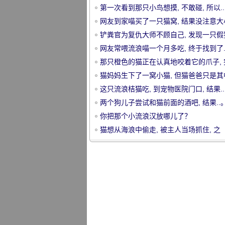
第一次看到那只小鸟想摸, 不敢碰, 所以...
网友到家喵买了一只猫窝, 结果没注意大
猫只能.....。
铲粪官为复仇大师不顾自己, 发现一只假
装关门.....。
网友常喂流浪喵一个月多吃, 终于找到了.
那只橙色的猫正在认真地咬着它的爪子, 
宠
发现主人正在拍照.....。
猫妈妈生下了一窝小猫, 但猫爸爸只是其
个更关心原来的。
这只流浪桔猫吃, 到宠物医院门口, 结果...
两个狗儿子尝试和猫前面的酒吧, 结果..
你把那个小流浪汉放哪儿了？
猫想从海浪中偷走, 被主人当场抓住, 之
后.....。
物