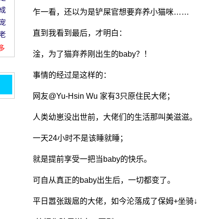
成
乍一看，还以为是铲屎官想要弃养小猫咪……
宠
直到我看到最后，才明白：
老
更多
淦，为了猫弃养刚出生的baby？！
事情的经过是这样的：
网友@Yu-Hsin Wu 家有3只原住民大佬；
..。
小,
人类幼崽没出世前，大佬们的生活那叫美滋滋。
猫假
一天24小时不是该睡就睡；
.。
就是提前享受一把当baby的快乐。
突然
中一
可自从真正的baby出生后，一切都变了。
..。
平日嚣张跋扈的大佬，如今沦落成了保姆+坐骑↓
。