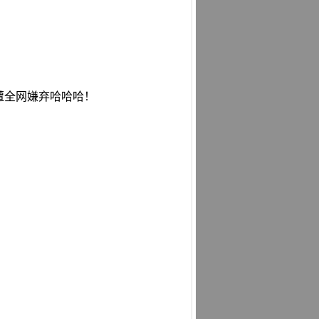
遭全网嫌弃哈哈哈！
！