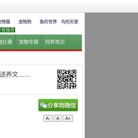
宠物猫
宠物狗
鱼的世界
鸟的天堂
专题推荐
物比赛
宠物专题
饲养常识
园
花卉园艺
水草迷情
送养文……
A-
A
A+