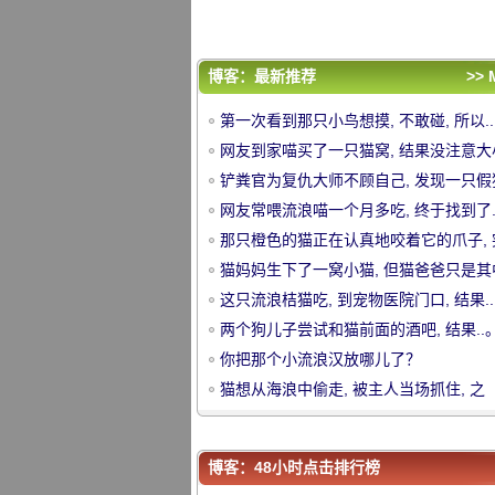
你把那个小流浪汉放哪儿了？
猫想从海浪中偷走, 被主人当场抓住, 之
后.....。
评论排行
博客：最新推荐
>> 
第一次看到那只小鸟想摸, 不敢碰, 所以...
第一次看到那只小鸟想摸, 不敢碰, 所以...
网友到家喵买了一只猫窝, 结果没注意大
网友到家喵买了一只猫窝, 结果没注意大
猫只能.....。
铲粪官为复仇大师不顾自己, 发现一只假
猫只能.....。
铲粪官为复仇大师不顾自己, 发现一只假
中
装关门.....。
网友常喂流浪喵一个月多吃, 终于找到了.
装关门.....。
网友常喂流浪喵一个月多吃, 终于找到了.
那只橙色的猫正在认真地咬着它的爪子, 
那只橙色的猫正在认真地咬着它的爪子, 
发现主人正在拍照.....。
猫妈妈生下了一窝小猫, 但猫爸爸只是其
发现主人正在拍照.....。
猫妈妈生下了一窝小猫, 但猫爸爸只是其
个更关心原来的。
这只流浪桔猫吃, 到宠物医院门口, 结果...
个更关心原来的。
这只流浪桔猫吃, 到宠物医院门口, 结果...
两个狗儿子尝试和猫前面的酒吧, 结果..
两个狗儿子尝试和猫前面的酒吧, 结果..
你把那个小流浪汉放哪儿了？
你把那个小流浪汉放哪儿了？
猫想从海浪中偷走, 被主人当场抓住, 之
猫想从海浪中偷走, 被主人当场抓住, 之
后.....。
华
后.....。
博客：48小时点击排行榜