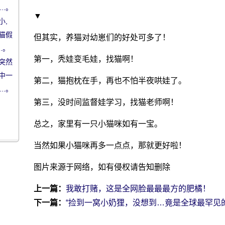
..。
▼
小,
猫假
但其实，养猫对幼崽们的好处可多了！
.。
第一，秃娃变毛娃，找猫啊！
突然
中一
第二，猫抱枕在手，再也不怕半夜哄娃了。
..。
第三，没时间监督娃学习，找猫老师啊！
。
总之，家里有一只小猫咪如有一宝。
当然如果小猫咪再多一点点，那就更好啦！
图片来源于网络，如有侵权请告知删除
上一篇：
我敢打赌，这是全网脸最最最方的肥橘！
下一篇：
“捡到一窝小奶狸，没想到…竟是全球最罕见