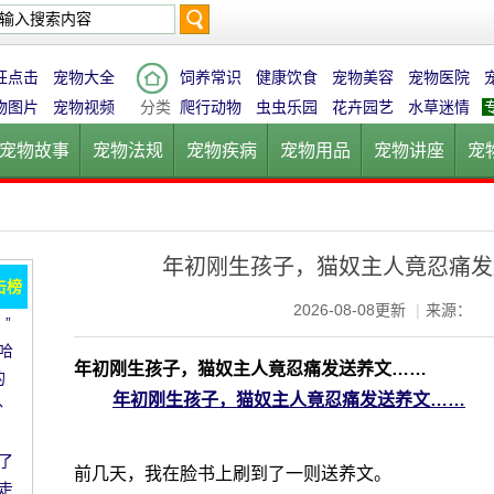
搜
狂点击
宠物大全
饲养常识
健康饮食
宠物美容
宠物医院
物图片
宠物视频
分类
爬行动物
虫虫乐园
花卉园艺
水草迷情
宠物故事
宠物法规
宠物疾病
宠物用品
宠物讲座
宠
索
宠物猫
宠物狗
鱼的世界
鸟的天堂
爬行动物
虫虫乐
年初刚生孩子，猫奴主人竟忍痛发
击榜
2026-08-08更新
|
来源：
”
哈
年初刚生孩子，猫奴主人竟忍痛发送养文……
的
年初刚生孩子，猫奴主人竟忍痛发送养文……
外
了
前几天，我在脸书上刷到了一则送养文。
走