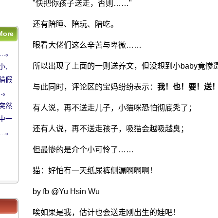
"快把你孩子送走，否则……"
还有陪睡、陪玩、陪吃。
More
..。
眼看大佬们这么辛苦与卑微……
..。
小,
所以出现了上面的一则送养文，但没想到小baby竟惨
小,
猫假
猫假
与此同时，评论区的宝妈纷纷表示：
我！也！要！送
.。
.。
突然
突然
有人说，再不送走儿子，小猫咪恐怕彻底秃了；
中一
中一
还有人说，再不送走孩子，吸猫会越吸越臭；
..。
..。
。
。
但最惨的是介个小可怜了……
猫：好怕有一天纸尿裤侧漏啊啊啊！
by fb @Yu Hsin Wu
唉如果是我，估计也会送走刚出生的娃吧！