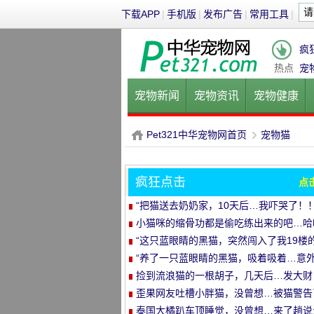
下载APP
|
手机版
|
发布广告
|
常用工具
|
疯
热点
宠
宠物新闻
宠物资讯
宠物健康
健康饮食
宠物美容
宠物医院
Pet321中华宠物网首页
宠物猫
疯狂点击
点
P
›
“把猫送去奶奶家，10天后…我吓哭了！！
小猫咪的缩骨功都是偷吃练出来的吧…哈
哈
“这只蓝眼睛的黑猫，突然闯入了我19楼
家里…”
“养了一只蓝眼睛的黑猫，吸着吸着…意
发生了！”
捡到流浪猫的一根胡子，几天后…发大财
了！
歪果网友吐槽小胖猫，没曾想…被猫警告
哈哈哈
泰国大橘趴车顶睡觉，没曾想…来了趟说