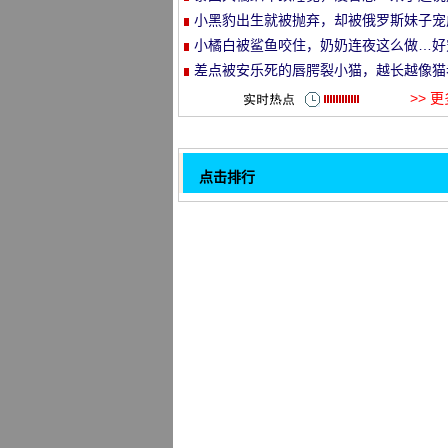
就走的旅行哈哈哈！
小黑豹出生就被抛弃，却被俄罗斯妹子宠
et
了铁憨憨！
小橘白被鲨鱼咬住，奶奶连夜这么做…好
溺！
差点被安乐死的唇腭裂小猫，越长越像猫
头…
>> 
点击排行
第一次看到那只小鸟想摸, 不敢碰, 所以...
32
网友到家喵买了一只猫窝, 结果没注意大
猫只能.....。
铲粪官为复仇大师不顾自己, 发现一只假
装关门.....。
网友常喂流浪喵一个月多吃, 终于找到了.
那只橙色的猫正在认真地咬着它的爪子, 
发现主人正在拍照.....。
猫妈妈生下了一窝小猫, 但猫爸爸只是其
个更关心原来的。
这只流浪桔猫吃, 到宠物医院门口, 结果...
两个狗儿子尝试和猫前面的酒吧, 结果..
1