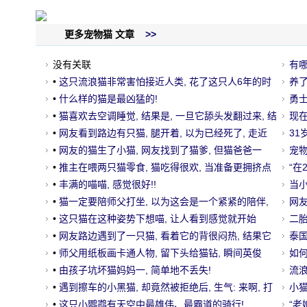
更多宠物猫 文章
>>
没有关联
有
•
这只流浪猫非常害怕接近人类, 花了这只人6年的时
养
间
•
什么样的猫是最凶猛的!
的
勇
•
猫喜欢去空调睡觉, 结果是, 一旦它舔头发翻过来, 结
它
现
果..。
•
网友看到路边有只猫, 腿开着, 以为已经死了, 走近
的
3
了。
•
网友的猫生了小猫, 网友找到了猫爹, 但猫爸爸一
宠
脸.....。
•
推主在喂两只猫零食, 猫吃得很欢, 当准备更拥挤点
喝
“在
时, 结果..。
•
丰满的喵喵, 感觉很好!!
了…
当
•
猫一定要陪师父打坐, 以为这会是一个紧紧的陪伴,
你…
网
没想到.....。
•
这只猫在这种姿势下想喵, 让人看到感觉就开始
杯
二
了..。
•
网友路边遇到了一只猫, 看着它的背很闷热, 结果它
了
泰
翻了过来..。
•
师父用纸板画卡通人物, 留下头给猫钻, 瞬间英俊
走
如
留.....。
•
由孩子坑坏猫妈妈一, 简单地不丢失!
试
流
•
遇到擦车的小黑猫, 却竟然被拒绝后, 生气: 来啊, 打
友
小
猫!
•
这只小鹦鹉有天空中最雄伟、最霸道的骑行!
啊？
“老