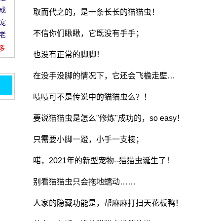
成
取而代之的，是一条长长的猫猫虫！
宠
不信你们瞅瞅，它既没有手手；
老
更多
也没有正常的脚脚！
在没手没脚的情况下，它还会飞檐走壁…
啧啧可不是传说中的猫猫虫么？！
猫看
要说猫猫虫是怎么"修炼"成功的，so easy！
成了
只需要小脚一蹬，小手一支棱；
 所
喏，2021年的新型宠物--猫猫虫诞生了！
为它
别看猫猫虫只会拖地蠕动……
得不
人家的隐藏功能是，帮麻麻打扫天花板鸭！