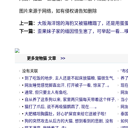
图片来源于网络，如有侵权请告知删除
上一篇：
大阪海洋馆的海豹又被猫糟蹋了，还是用蛋
下一篇：
歪果妹子家的缅因怪生崽了，可举起一看…
更多宠物猫 文章
>>
没有关联
“布
•
到了吃饭的地步, 主人还是不起床放猫粮, 猫很生气,
会
养
所以.....。
•
网友睡觉感觉脚直出汗, 打开被子一看, 惊呆了..。
的
现
•
通常, 但只要主人有鱼吃,
的
网
•
自从养了这条狗以来, 家里两只猫每天带着这个样子,
息
当
好怕.....。
•
猫打了爪后, 说不再吸猫鹦鹉了, 现在.....。
你…
网
•
大肥橘坦胸露肚，好心铲屎官来给它送被子啦！
杯
泰
•
狗的突然攻击从后方的大猫, 想到看到的悲剧, 没有
走
如