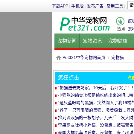
下载APP
|
手机版
|
发布广告
|
常用工具
|
疯
热点
宠
宠物新闻
宠物资讯
宠物健康
健康饮食
宠物美容
宠物医院
Pet321中华宠物网首页
宠物猫
疯狂点击
点
P
›
“把猫送去奶奶家，10天后…我吓哭了！！
小猫咪的缩骨功都是偷吃练出来的吧…哈
哈
“这只蓝眼睛的黑猫，突然闯入了我19楼
家里…”
“养了一只蓝眼睛的黑猫，吸着吸着…意
发生了！”
捡到流浪猫的一根胡子，几天后…发大财
了！
歪果网友吐槽小胖猫，没曾想…被猫警告
哈哈哈
泰国大橘趴车顶睡觉，没曾想…来了趟说