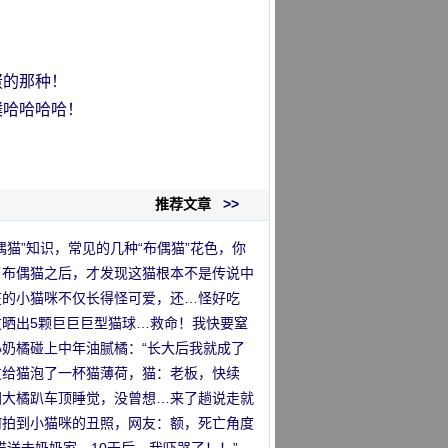
蛋的那种！
噗哈哈哈哈！
推荐文章
>>
偶猫”知识，常见的几种“布偶猫”花色，你
区分吗？
了布偶猫之后，才发现这猫根本不是传说中
那么回事
在的小猫咪不仅长得怪可爱，还…怪好吃
！
友晒出5颗巨巨巨型猫球…救命！我快要窒
了！
小奶橘碰上中年油腻橘：“长大后我就成了
”
友给猫泡了一杯猫薄荷，猫：老板，快续
！
国大橘趴车顶睡觉，没曾想…来了趟说走就
的旅行哈哈哈！
何拍到小猫咪的丑照，网友：额，死亡角度