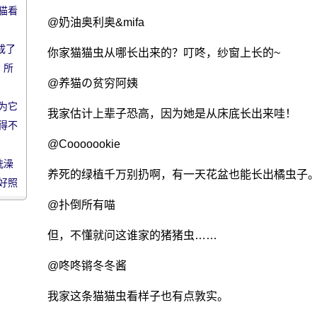
猫看
@奶油奥利奥&mifa
成了
你家猫猫虫从哪长出来的？叮咚，纱窗上长的~
 所
@养猫の贫穷阿姨
为它
我家估计上辈子恐高，因为她是从床底长出来哇！
得不
@Cooooookie
洗澡
养死的绿植千万别扔啊，有一天花盆也能长出橘虫子
好照
@扑倒所有喵
但，不懂就问这谁家的猪猪虫……
@咚咚锵冬冬酱
我家这条猫猫虫看样子也有点敦实。