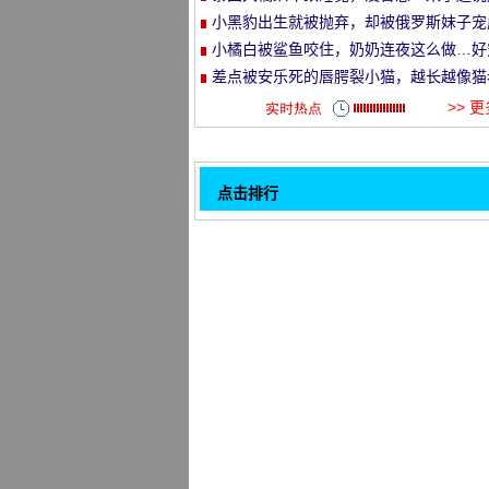
就走的旅行哈哈哈！
小黑豹出生就被抛弃，却被俄罗斯妹子宠
et
了铁憨憨！
小橘白被鲨鱼咬住，奶奶连夜这么做…好
溺！
差点被安乐死的唇腭裂小猫，越长越像猫
头…
>> 
点击排行
师傅终于给猫买了一只自动逗猫棍, 结果
32
了以后.....。
猫的食物在哪里去的猫计划？
“我明明养的是美短，一夜之间…咋就变
银渐层？！”
每次你吃的时候, 橙色的猫都喜欢看一边,
以给它一个空盘子后..。
公司有5只猫, 员工通常被夸大, 大胆, 或
这只猫一定是他过去生活中的一个人, 因
喜欢看到主人洗澡, 甚至.....。
猫一动不动地躺在地上, 主人看到它就觉
对, 立刻抬头一看, 微笑着
买一个猫爬行框架可以一定要看看大小!
1