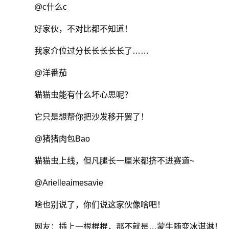
@c什么c
好家伙，不对比都不知道！
我家介位过分长长长长长了……
@洋番茄
猫猫虫能有什么坏心思呢？
它只是想帮你把沙发移开罢了！
@猪猪肉包Bao
猫猫虫上线，但凡腿长一厘米都挤不进赛道~
@Arielleaimesavie
啥也别说了，你们说这家伙像啥吧！
网友：插上一根棍棍，那不就是…蒙牛随变冰淇淋！