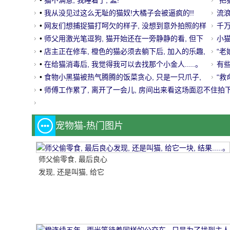
想到..。
•
猫不满意, 我睡着了, 孟!
试
“把
•
我从没见过这么无耻的猫奴!大橘子会被逼疯的!!
流
•
网友们想捕捉猫打呵欠的样子, 没想到意外拍照的样
友
千
子.....。
•
师父用激光笔逗狗, 猫开始还在一旁静静的看, 但下
小
一秒..。
•
店主正在修车, 橙色的猫必须去躺下后, 加入的乐趣,
啊？
“老
不知道人们还在想..。
•
在给猫消毒后, 我觉得我可以去找那个小金人.....。
有
•
食物小黑猫被热气腾腾的饭菜贪心, 只是一只爪子,
“救
笑着喷!
•
师傅工作累了, 离开了一会儿, 房间出来看这场面忍不住拍下来.
宠物猫-热门图片
师父偷零食, 最后良心
发现, 还是叫猫, 给它
一块, 结果.....。