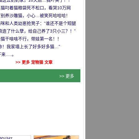
试？
猫送去奶奶家，10天后…我吓哭了！！”
浪猫叼着猫粮袋死不松口，看哭10万网
…
万别养沙雕猫，小心…被笑死哈哈哈！
猫咪和人类幼崽抢凳子：“谁还不是个短腿
！”
娘造了什么孽，给自己养了3只小三？！”
些猫干啥啥不行，带娃第一名！！
命！我家墙上长了好多好多猫…”
....。
>> 更多 宠物猫 文章
>> 更多