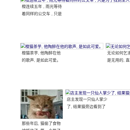
橙连续五年 , 雨光等待
着同样的公交车 , 只是
为了找到主人的记忆 .
. . . . 。
橙猫茶芋, 他陶醉在他
无论如何乞
的歌声, 是如此可爱。
是无用的, 直
店主发现一只仙人掌少
了, 结果猫旁边看到了
腿, 笑了又哭了.....。
那些年后, 猫偷了食物