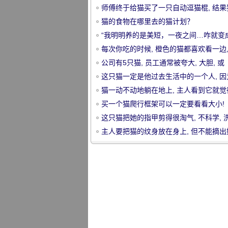
师傅终于给猫买了一只自动逗猫棍, 结果
了以后.....。
猫的食物在哪里去的猫计划？
“我明明养的是美短，一夜之间…咋就变
银渐层？！”
每次你吃的时候, 橙色的猫都喜欢看一边,
以给它一个空盘子后..。
公司有5只猫, 员工通常被夸大, 大胆, 或
宠
这只猫一定是他过去生活中的一个人, 因
喜欢看到主人洗澡, 甚至.....。
猫一动不动地躺在地上, 主人看到它就觉
对, 立刻抬头一看, 微笑着
买一个猫爬行框架可以一定要看看大小!
或。。。
这只猫把她的指甲剪得很淘气, 不科学, 
的话, 更多..。
主人要把猫的纹身放在身上, 但不能摘出
片, 看这些照片, 笑喷.....。
物