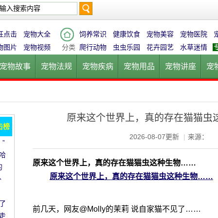
搜
狂点击
宠物大全
饲养常识
健康饮食
宠物美容
宠物医院
物图片
宠物视频
分类
爬行动物
虫虫乐园
花卉园艺
水草迷情
宠物故事
宠物法规
宠物疾病
宠物用品
宠物讲座
宠
索
宠物猫
宠物狗
鱼的世界
鸟的天堂
爬行动物
虫虫乐
原来这个世界上，真的存在猫猫虫
击榜
2026-08-07更新
|
来源：
”
哈
原来这个世界上，真的存在猫猫虫这种生物……
的
原来这个世界上，真的存在猫猫虫这种生物……
外
了
前几天，网友@Molly的茉莉 说自家猫不见了……
走