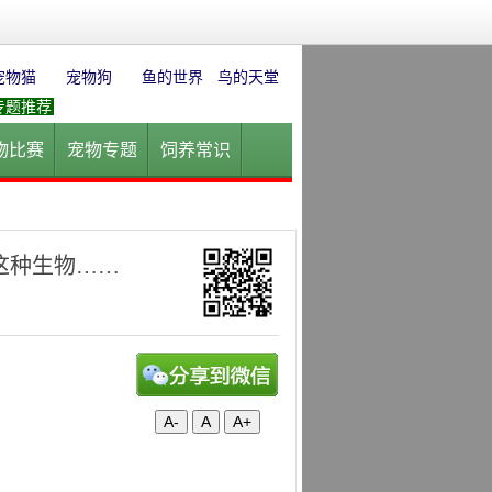
宠物猫
宠物狗
鱼的世界
鸟的天堂
专题推荐
物比赛
宠物专题
饲养常识
园
花卉园艺
水草迷情
这种生物……
A-
A
A+