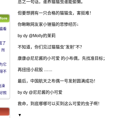
洗澡
总之一句话，谁养猫猫虫谁能偷懒。
好照
但要想拥有一只合格的猫猫虫，害挺难！
More
猫看
你瞅瞅网友家小锉猫的悲惨经历↓
猫看
by dy @Molly的茉莉
成了
成了
不知道，你们见过猫猫虫"发射"不？
 所
 所
康康@尼尼酱的小可爱 的小布偶，先找准目标；
为它
为它
再扭扭小屁股 ……
得不
得不
最后，中国航天之布偶一号发射圆满成功！
洗澡
洗澡
by dy @尼尼酱的小可爱
好照
好照
救命，到底哪哪可以买到这么可爱的虫子啊！
▼