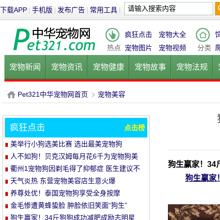
下载APP
|
手机版
|
发布广告
|
常用工具
|
疯狂点击
宠物大全
热点
宠物图片
宠物视频
分类
宠物新闻
宠物资讯
宠物健康
宠物故事
宠物法规
健康饮食
宠物美容
宠物医院
宠物猫
宠物狗
鱼的
Pet321中华宠物网首页
宠物美容
疯狂点击
点击榜
P
›
美举行小狗选美比赛 选出最美宠物狗
人不如狗！贝克汉姆每月花6千为宠物狗美
狗生赢家！3
容
衢州1宠物狗因剃毛得了抑郁症 医生建议不
狗生赢家
要剃光
天气炎热 东营宠物美容店生意火爆
养尊处优！泰国宠物狗享受全身按摩
金毛惨遭黄蜂蛰脸 肿脸依旧笑面“狗生”
狗生赢家！34斤狗狗成功减肥成励志明星