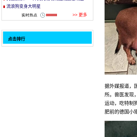
流浪狗变身大明星
et
>> 更多
点击排行
天气炎热 东营宠物美容店生意火爆
狗生赢家！34斤狗狗成功减肥成励志明星
衢州1宠物狗因剃毛得了抑郁症 医生建议不
32
要剃光
人不如狗！贝克汉姆每月花6千为宠物狗美容
美举行小狗选美比赛 选出最美宠物狗
据外媒报道，
养尊处优！泰国宠物狗享受全身按摩
所。兽医发现
运动，吃特制
金毛惨遭黄蜂蛰脸 肿脸依旧笑面“狗生”
肥前的德国小
流浪狗变身大明星
评论排行
1
天气炎热 东营宠物美容店生意火爆