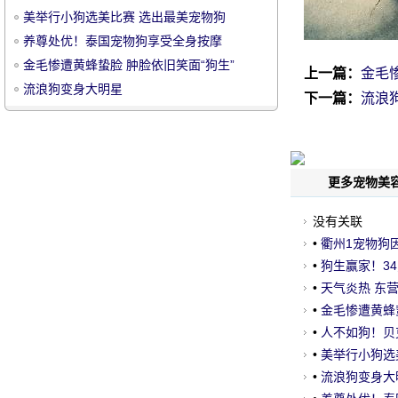
美举行小狗选美比赛 选出最美宠物狗
养尊处优！泰国宠物狗享受全身按摩
金毛惨遭黄蜂蛰脸 肿脸依旧笑面“狗生”
上一篇：
金毛
流浪狗变身大明星
下一篇：
流浪
宠
更多宠物美容
没有关联
•
衢州1宠物狗
•
狗生赢家！3
•
天气炎热 东
物
•
金毛惨遭黄蜂
•
人不如狗！贝
•
美举行小狗选
•
流浪狗变身大