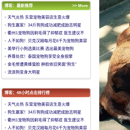
狗生赢家！34斤狗狗成功减肥成励志明星
博客：最新推荐
>> More
衢州1宠物狗因剃毛得了抑郁症 医生建议不
天气炎热 东营宠物美容店生意火爆
要剃光
人不如狗！贝克汉姆每月花6千为宠物狗美容
狗生赢家！34斤狗狗成功减肥成励志明星
美举行小狗选美比赛 选出最美宠物狗
衢州1宠物狗因剃毛得了抑郁症 医生建议不
养尊处优！泰国宠物狗享受全身按摩
要剃光
人不如狗！贝克汉姆每月花6千为宠物狗美容
金毛惨遭黄蜂蛰脸 肿脸依旧笑面“狗生”
美举行小狗选美比赛 选出最美宠物狗
中
流浪狗变身大明星
养尊处优！泰国宠物狗享受全身按摩
金毛惨遭黄蜂蛰脸 肿脸依旧笑面“狗生”
流浪狗变身大明星
博客：48小时点击排行榜
天气炎热 东营宠物美容店生意火爆
华
狗生赢家！34斤狗狗成功减肥成励志明星
衢州1宠物狗因剃毛得了抑郁症 医生建议不
要剃光
人不如狗！贝克汉姆每月花6千为宠物狗美容