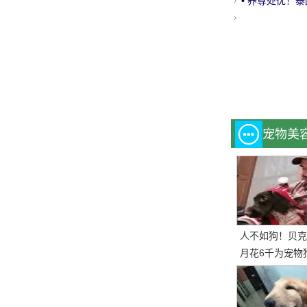
•
养尊处优！泰
网
宠物美
人不如狗！贝克
月花6千为宠物