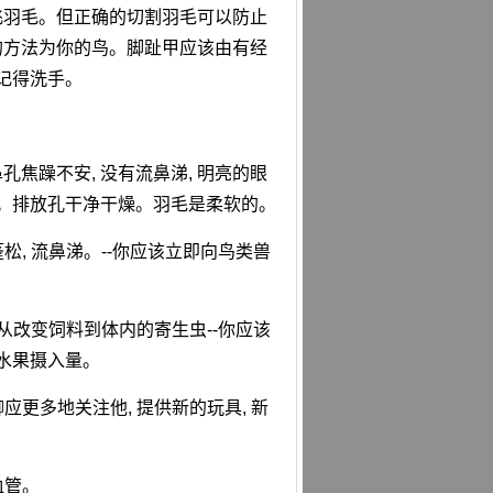
飞羽毛。但正确的切割羽毛可以防止
的方法为你的鸟。脚趾甲应该由有经
记得洗手。
孔焦躁不安, 没有流鼻涕, 明亮的眼
常。排放孔干净干燥。羽毛是柔软的。
蓬松, 流鼻涕。--你应该立即向鸟类兽
 从改变饲料到体内的寄生虫--你应该
水果摄入量。
应更多地关注他, 提供新的玩具, 新
血管。