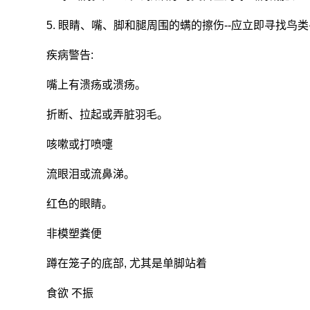
5. 眼睛、嘴、脚和腿周围的螨的擦伤--应立即寻找鸟
疾病警告:
嘴上有溃疡或溃疡。
折断、拉起或弄脏羽毛。
咳嗽或打喷嚏
流眼泪或流鼻涕。
红色的眼睛。
非模塑粪便
蹲在笼子的底部, 尤其是单脚站着
食欲 不振