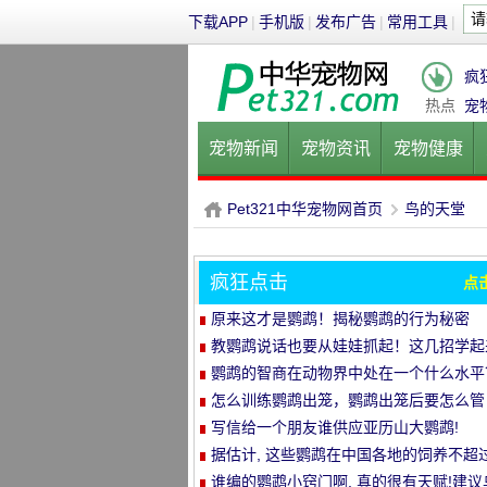
下载APP
|
手机版
|
发布广告
|
常用工具
|
疯
热点
宠
宠物新闻
宠物资讯
宠物健康
健康饮食
宠物美容
宠物医院
Pet321中华宠物网首页
鸟的天堂
疯狂点击
点
P
›
原来这才是鹦鹉！揭秘鹦鹉的行为秘密
教鹦鹉说话也要从娃娃抓起！这几招学起
鹦鹉的智商在动物界中处在一个什么水平
很多人猜错答案
怎么训练鹦鹉出笼，鹦鹉出笼后要怎么管
理？
写信给一个朋友谁供应亚历山大鹦鹉!
据估计, 这些鹦鹉在中国各地的饲养不超
1 0只
谁编的鹦鹉小窍门啊, 真的很有天赋!建议