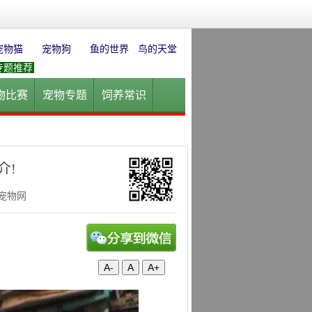
宠物猫
宠物狗
鱼的世界
鸟的天堂
专题推荐
物比赛
宠物专题
饲养常识
园
花卉园艺
水草迷情
介!
华宠物网
A-
A
A+