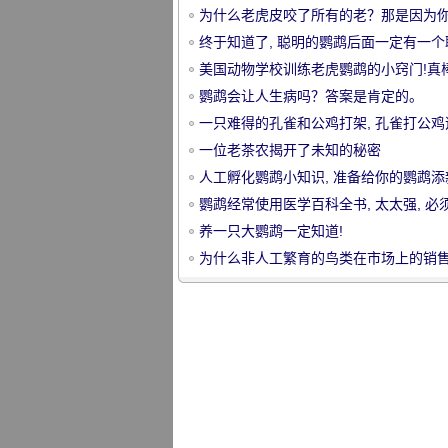
为什么老虎皮咬了所有的老？那是因为
明白这一点。
终于知道了, 聪明的鹦鹉后面一定有一个
的主人!而愚蠢的鹦鹉往往有一个同样愚
美国动物学校训练老虎鹦鹉的小窍门!真
主人
鹦鹉会让人生病吗？答案是肯定的。
一只难得的孔雀和公鸡打架, 孔雀打公鸡
宠
走!
一位老茶农揭开了未知的秘密
人工孵化鹦鹉小知识, 准备给你的鹦鹉添
吗？
鹦鹉经常使用医学百科全书, 太太强, 必
集
养一只大鹦鹉一定知道!
为什么非人工繁育的鸟类在市场上的销
多是由公共鸟类出售的？
物