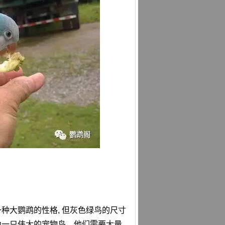
一种大鹦鹉的性格, 但灰色绿鸟的尺寸
为一只伟大的宠物鸟。他们需要大量