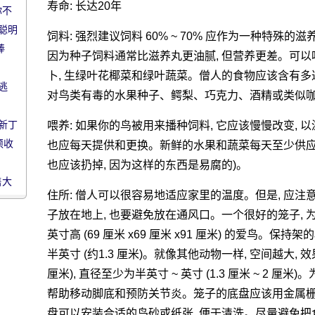
寿命: 长达20年
你不
聪明
饲料: 强烈建议饲料 60% ~ 70% 应作为一种特殊
蠢的
棒
因为种子饲料通常比滋养丸更油腻, 但营养更差。可以吃新
卜, 生绿叶花椰菜和绿叶蔬菜。僧人的食物应该含有多
逃
对鸟类有毒的水果种子、鳄梨、巧克力、酒精或类似
新丁
喂养: 如果你的鸟被用来播种饲料, 它应该慢慢改变,
须收
也应每天提供和更换。新鲜的水果和蔬菜每天至少供应两次
也应该扔掉, 因为这样的东西是易腐的)。
售大
住所: 僧人可以很容易地适应家里的温度。但是, 应
子放在地上, 也要避免放在通风口。一个很好的笼子, 为生活
英寸高 (69 厘米 x69 厘米 x91 厘米) 的爱鸟。
半英寸 (约1.3 厘米)。就像其他动物一样, 空间越大, 
厘米), 直径至少为半英寸 ~ 英寸 (1.3 厘米 ~ 2
帮助移动脚底和预防关节炎。笼子的底盘应该用金属栅
盘可以安装合适的鸟砂或纸张, 便于清洗。尽量避免把