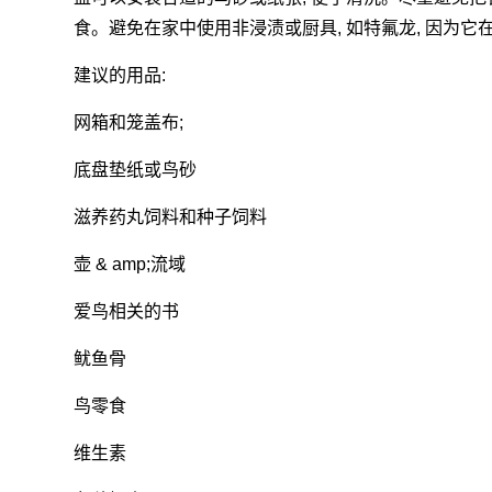
食。避免在家中使用非浸渍或厨具, 如特氟龙, 因为
建议的用品:
网箱和笼盖布;
底盘垫纸或鸟砂
滋养药丸饲料和种子饲料
壶 & amp;流域
爱鸟相关的书
鱿鱼骨
鸟零食
维生素