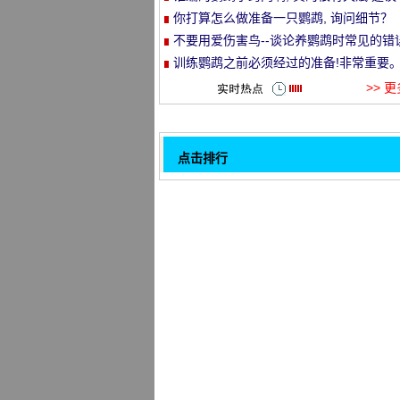
类朋友记住它。
你打算怎么做准备一只鹦鹉, 询问细节？
et
不要用爱伤害鸟--谈论养鹦鹉时常见的错
训练鹦鹉之前必须经过的准备!非常重要
>> 
点击排行
为什么老虎皮咬了所有的老？那是因为
32
明白这一点。
终于知道了, 聪明的鹦鹉后面一定有一个
的主人!而愚蠢的鹦鹉往往有一个同样愚
美国动物学校训练老虎鹦鹉的小窍门!真
主人
鹦鹉会让人生病吗？答案是肯定的。
一只难得的孔雀和公鸡打架, 孔雀打公鸡
走!
一位老茶农揭开了未知的秘密
人工孵化鹦鹉小知识, 准备给你的鹦鹉添
吗？
鹦鹉经常使用医学百科全书, 太太强, 必
1