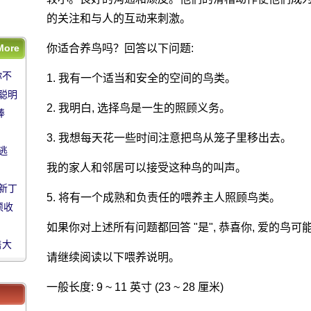
的关注和与人的互动来刺激。
售大
More
你适合养鸟吗？回答以下问题:
你不
你不
1. 我有一个适当和安全的空间的鸟类。
聪明
聪明
蠢的
棒
2. 我明白, 选择鸟是一生的照顾义务。
蠢的
棒
3. 我想每天花一些时间注意把鸟从笼子里移出去。
逃
逃
我的家人和邻居可以接受这种鸟的叫声。
新丁
新丁
5. 将有一个成熟和负责任的喂养主人照顾鸟类。
须收
须收
如果你对上述所有问题都回答 "是", 恭喜你, 爱的鸟可
售大
售大
请继续阅读以下喂养说明。
一般长度: 9 ~ 11 英寸 (23 ~ 28 厘米)