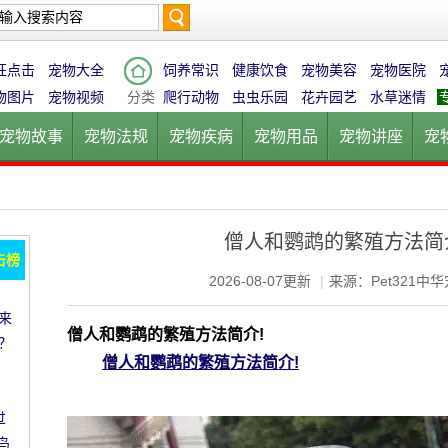
搜
狂点击
宠物大全
饲养常识
健康饮食
宠物美容
宠物医院
物图片
宠物视频
分类
爬行动物
虫虫乐园
花卉园艺
水草迷情
宠物故事
宠物法规
宠物疾病
宠物用品
宠物讲座
宠
索
宠物猫
宠物狗
鱼的世界
鸟的天堂
爬行动物
虫虫乐
僧人和鹦鹉的繁殖方法简
击榜
2026-08-07更新
|
来源：Pet321中
来
僧人和鹦鹉的繁殖方法简介!
？
僧人和鹦鹉的繁殖方法简介!
过
鸟