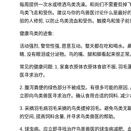
每周提供一次水或喷洒鸟类洗澡。和尚们不需要剪掉
鸟类飞走和受伤。建议与你的鸟兽医讨论什么是最好
验的人修剪, 以防止鸟类流血和受伤。触摸鸟和笼子前
健康鸟类的迹象:
活动强烈, 警觉性强, 愿意互动。整天都在吃和喝水。鼻
睛, 没有眼泪或分泌物。鸟的嘴、腿和脚看起来很正
常见的健康问题: 1. 家禽衣原体衣原体食欲不振, 羽毛
医寻求治疗。
2. 腹泻粪便的绿色部分不被成型。有很多可能的原因,
立即向鸟类兽医寻求治疗。确认食用合适的饲料, 减少
3. 采摘羽毛病羽毛采摘的鸟类拔掉羽毛。避免鸟类无聊
的空间, 提高饲料含量, 并寻求鸟类兽医的帮助。
4. 球虫病。应立即寻找治疗鸟类兽医的球虫病减肥、