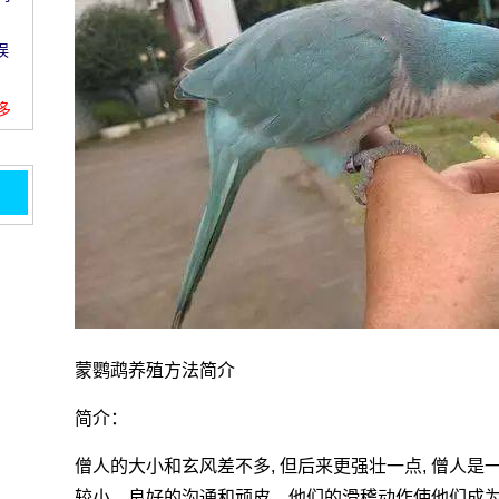
误
。
更多
你不
聪明
蠢的
棒
逃
蒙鹦鹉养殖方法简介
简介：
新丁
须收
僧人的大小和玄风差不多, 但后来更强壮一点, 僧人是
较小。良好的沟通和顽皮。他们的滑稽动作使他们成