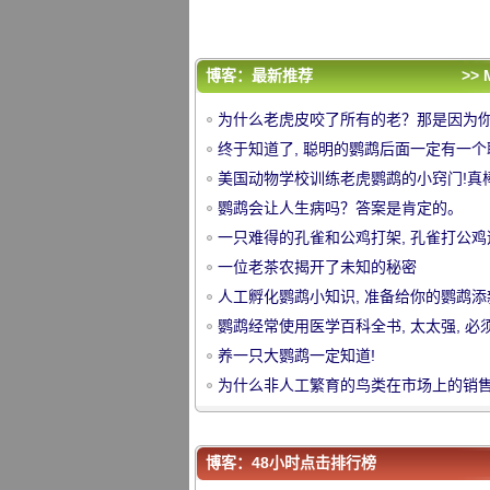
集
养一只大鹦鹉一定知道!
为什么非人工繁育的鸟类在市场上的销
多是由公共鸟类出售的？
评论排行
博客：最新推荐
>> 
为什么老虎皮咬了所有的老？那是因为
为什么老虎皮咬了所有的老？那是因为
明白这一点。
终于知道了, 聪明的鹦鹉后面一定有一个
明白这一点。
终于知道了, 聪明的鹦鹉后面一定有一个
的主人!而愚蠢的鹦鹉往往有一个同样愚
美国动物学校训练老虎鹦鹉的小窍门!真
的主人!而愚蠢的鹦鹉往往有一个同样愚
美国动物学校训练老虎鹦鹉的小窍门!真
中
主人
鹦鹉会让人生病吗？答案是肯定的。
主人
鹦鹉会让人生病吗？答案是肯定的。
一只难得的孔雀和公鸡打架, 孔雀打公鸡
一只难得的孔雀和公鸡打架, 孔雀打公鸡
走!
一位老茶农揭开了未知的秘密
走!
一位老茶农揭开了未知的秘密
人工孵化鹦鹉小知识, 准备给你的鹦鹉添
人工孵化鹦鹉小知识, 准备给你的鹦鹉添
吗？
鹦鹉经常使用医学百科全书, 太太强, 必
吗？
鹦鹉经常使用医学百科全书, 太太强, 必
集
养一只大鹦鹉一定知道!
集
养一只大鹦鹉一定知道!
为什么非人工繁育的鸟类在市场上的销
为什么非人工繁育的鸟类在市场上的销
多是由公共鸟类出售的？
华
多是由公共鸟类出售的？
博客：48小时点击排行榜