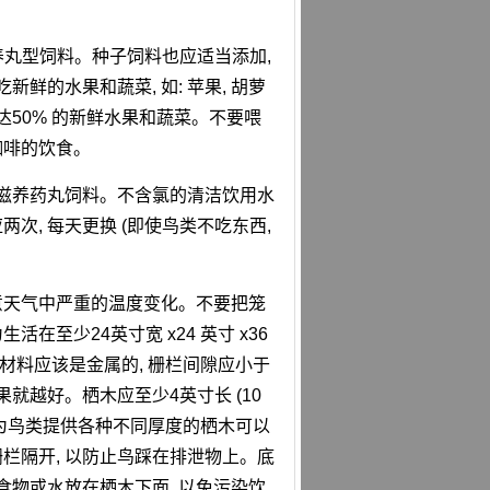
的滋养丸型饲料。种子饲料也应适当添加,
鲜的水果和蔬菜, 如: 苹果, 胡萝
达50% 的新鲜水果和蔬菜。不要喂
咖啡的饮食。
 以滋养药丸饲料。不含氯的清洁饮用水
, 每天更换 (即使鸟类不吃东西,
注意天气中严重的温度变化。不要把笼
在至少24英寸宽 x24 英寸 x36
保持架的材料应该是金属的, 栅栏间隙应小于
效果就越好。栖木应至少4英寸长 (10
 厘米)。为鸟类提供各种不同厚度的栖木可以
栏隔开, 以防止鸟踩在排泄物上。底
食物或水放在栖木下面, 以免污染饮