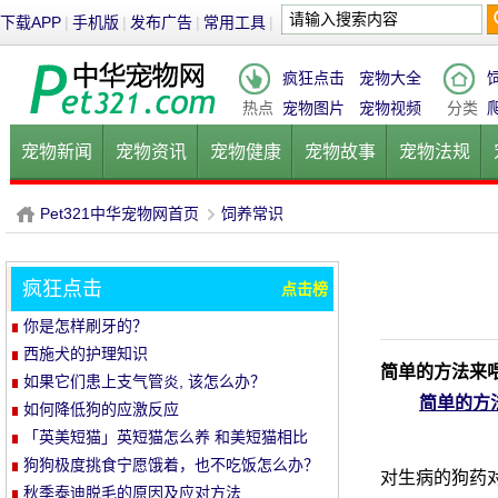
下载APP
|
手机版
|
发布广告
|
常用工具
|
疯狂点击
宠物大全
热点
宠物图片
宠物视频
分类
宠物新闻
宠物资讯
宠物健康
宠物故事
宠物法规
健康饮食
宠物美容
宠物医院
宠物猫
宠物狗
鱼的
Pet321中华宠物网首页
饲养常识
疯狂点击
点击榜
P
›
你是怎样刷牙的？
西施犬的护理知识
简单的方法来
如果它们患上支气管炎, 该怎么办？
简单的方
如何降低狗的应激反应
「英美短猫」英短猫怎么养 和美短猫相比
养哪种比较好呢
狗狗极度挑食宁愿饿着，也不吃饭怎么办？
对生病的狗药对
教你五招轻松解决！
秋季泰迪脱毛的原因及应对方法