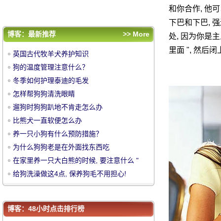
在家里养一只大白熊的时候, 要注意什么 "
和你合作, 他
给狗洗澡做这4点, 保养狗毛不用担心!
下巴和下巴, 
评论排行
博客：最新推荐
>> More
处, 因为你是
英国古代牧羊犬养护知识
里面 ", 然
英国古代牧羊犬养护知识
狗的温度管理注意什么？
狗的温度管理注意什么？
冬季如何护理泰迪的毛发
冬季如何护理泰迪的毛发
中
怎样帮狗狗清洗眼睛
怎样帮狗狗清洗眼睛
遛狗时狗狗趴地不肯走怎么办
遛狗时狗狗趴地不肯走怎么办
比熊犬一直软便怎么办
比熊犬一直软便怎么办
养一只小狗有什么预防措施？
养一只小狗有什么预防措施？
为什么狗狗老是在外面找东西吃
为什么狗狗老是在外面找东西吃
在家里养一只大白熊的时候, 要注意什么 "
在家里养一只大白熊的时候, 要注意什么 "
给狗洗澡做这4点, 保养狗毛不用担心!
给狗洗澡做这4点, 保养狗毛不用担心!
华
博客：48小时点击排行榜