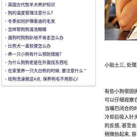
英国古代牧羊犬养护知识
狗的温度管理注意什么？
冬季如何护理泰迪的毛发
怎样帮狗狗清洗眼睛
遛狗时狗狗趴地不肯走怎么办
宠
比熊犬一直软便怎么办
养一只小狗有什么预防措施？
为什么狗狗老是在外面找东西吃
小贴士三, 处
在家里养一只大白熊的时候, 要注意什么 "
给狗洗澡做这4点, 保养狗毛不用担心!
有些小狗很固执
可以仔细观察它
物
当嘴巴闭合的时候
冷却后吸入针头
的反感, 甚至会
稍微抬起来, 