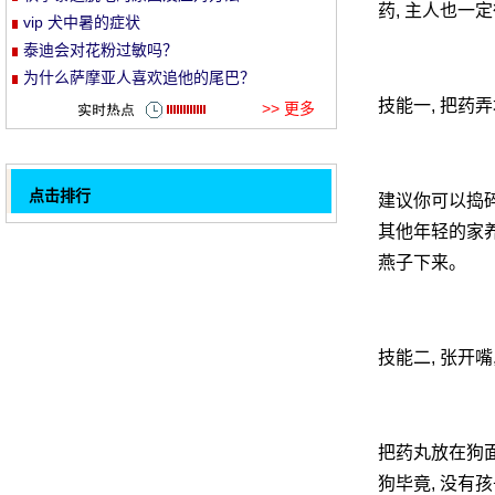
药, 主人也一
vip 犬中暑的症状
et
泰迪会对花粉过敏吗？
为什么萨摩亚人喜欢追他的尾巴？
技能一, 把药弄
>> 更多
点击排行
建议你可以捣碎
英国古代牧羊犬养护知识
其他年轻的家养
32
燕子下来。
狗的温度管理注意什么？
冬季如何护理泰迪的毛发
怎样帮狗狗清洗眼睛
技能二, 张开嘴
遛狗时狗狗趴地不肯走怎么办
比熊犬一直软便怎么办
养一只小狗有什么预防措施？
把药丸放在狗面
为什么狗狗老是在外面找东西吃
1
狗毕竟, 没有