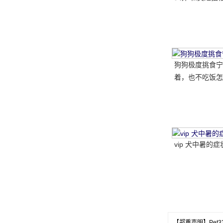
哪种比较好呢
狗狗极度挑食宁
着，也不吃饭怎
教你五招轻松解
vip 犬中暑的症
【郑重声明】Pe