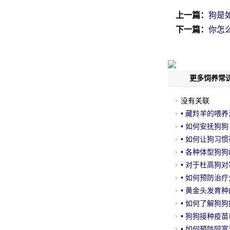
上一篇：
狗是
下一篇：
你怎
更多饲养常识
没有关联
•
藏羚羊的喂养
•
如何安抚狗狗
•
如何让狗习惯
•
各种体型狗狗
•
对于杜高狗对
•
如何预防治疗
•
黄金头发育种
•
如何了解狗狗
•
狗狗接种疫苗
•
如何预防阿富