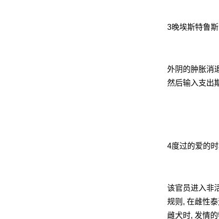
3晚埃斯特鲁斯
外阴的肿胀消退
然后输入支出期
4度过的爱的时
该官员进入非活动
规则, 在雌性
雌犬时, 发情