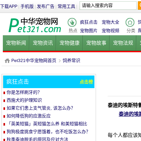
下载APP
|
手机版
|
发布广告
|
常用工具
|
疯狂点击
宠物大全
热点
宠物图片
宠物视频
分类
宠物新闻
宠物资讯
宠物健康
宠物故事
宠物法规
健康饮食
宠物美容
宠物医院
宠物猫
宠物狗
鱼的
Pet321中华宠物网首页
饲养常识
疯狂点击
点击榜
P
›
你是怎样刷牙的？
西施犬的护理知识
泰迪的埃斯特
如果它们患上支气管炎, 该怎么办？
泰迪的埃
如何降低狗的应激反应
「英美短猫」英短猫怎么养 和美短猫相比
养哪种比较好呢
狗狗极度挑食宁愿饿着，也不吃饭怎么办？
每个人都应该知
教你五招轻松解决！
秋季泰迪脱毛的原因及应对方法