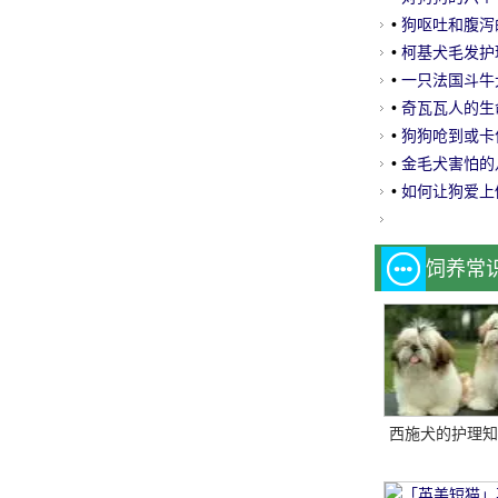
•
狗呕吐和腹泻
•
柯基犬毛发护
•
一只法国斗牛
•
奇瓦瓦人的生
•
狗狗呛到或卡
•
金毛犬害怕的
•
如何让狗爱上
饲养常
西施犬的护理知