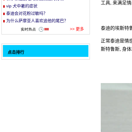
工具, 来满足
vip 犬中暑的症状
et
泰迪会对花粉过敏吗？
为什么萨摩亚人喜欢追他的尾巴？
泰迪的埃斯特
>> 更多
正常泰迪是情感
斯特鲁斯, 身
点击排行
狗感染寄生虫的可能性很大吗？体内的除虫
32
情况如何？
哈士奇“玻璃胃”的养护
金狗呕吐的原因是什么, 要服用什么药？
泰迪皮肤干燥问题如何解决
空气宠物应该注意什么？
拉布拉多贪吃的吃草, 这是为什么？
宠物狗减肥应注意的事项
狗狗生病了怎么办
1