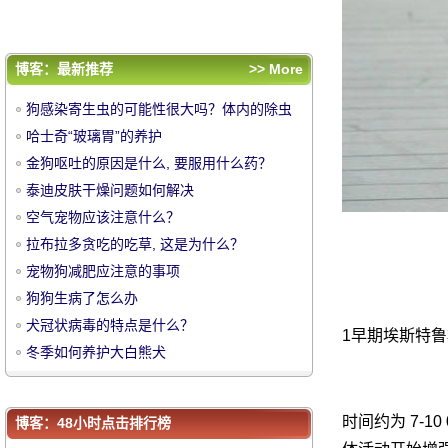
犬冠状病毒的特点是什么？
冬季如何养护大白熊犬
评论排行
博客：最新推荐
>> More
狗感染寄生虫的可能性很大吗？体内的除虫
狗感染寄生虫的可能性很大吗？体内的除虫
情况如何？
哈士奇“玻璃胃”的养护
情况如何？
哈士奇“玻璃胃”的养护
金狗呕吐的原因是什么, 要服用什么药？
金狗呕吐的原因是什么, 要服用什么药？
中
泰迪皮肤干燥问题如何解决
泰迪皮肤干燥问题如何解决
空气宠物应该注意什么？
空气宠物应该注意什么？
拉布拉多贪吃的吃草, 这是为什么？
拉布拉多贪吃的吃草, 这是为什么？
宠物狗减肥应注意的事项
宠物狗减肥应注意的事项
狗狗生病了怎么办
狗狗生病了怎么办
犬冠状病毒的特点是什么？
犬冠状病毒的特点是什么？
1早期埃斯特鲁
冬季如何养护大白熊犬
冬季如何养护大白熊犬
华
时间约为 7-
博客：48小时点击排行榜