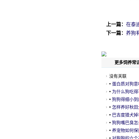
上一篇：
在泰
下一篇：
养狗
更多饲养常识
没有关联
•
蛋白质对狗意
•
为什么狗吃得
•
狗狗得细小到
•
怎样养好秋田
•
巴吉度猎犬掉
•
狗狗嘴巴臭怎
•
养宠物如何保
•
对狗狗的六个