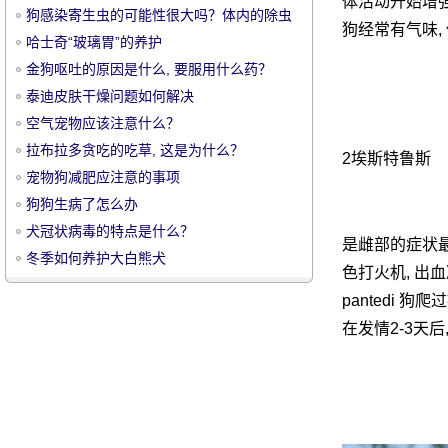
体活动开始增强
狗感染寄生虫的可能性很大吗？体内的除虫
狗经常有气味,
情况如何？
哈士奇“玻璃胃”的养护
金狗呕吐的原因是什么, 要服用什么药？
泰迪皮肤干燥问题如何解决
空气宠物应该注意什么？
宠
拉布拉多贪吃的吃草, 这是为什么？
2埃斯特鲁斯
宠物狗减肥应注意的事项
狗狗生病了怎么办
犬冠状病毒的特点是什么？
是雌部的症状最明
冬季如何养护大白熊犬
色打火机, 出
pantedi 狗
在发情2-3天
物