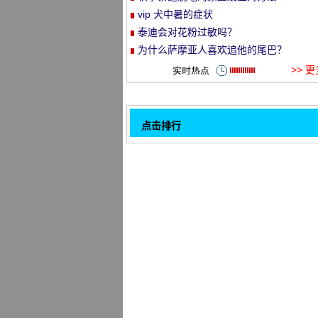
vip 犬中暑的症状
et
泰迪会对花粉过敏吗？
为什么萨摩亚人喜欢追他的尾巴？
>> 
点击排行
如何给温柔天使萨摩耶洗澡呢
32
如何给狗狗清理耳朵
德国牧羊犬缺钙怎么补
狗做体外驱虫有什么症状
冬季如何养护大白熊犬
斑点狗便秘怎么办
宠物狗断尾时间及方法
法国斗牛犬护理
1