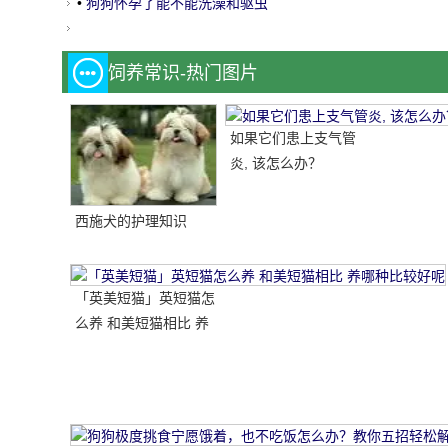
•
狗狗怀孕了能不能洗澡和驱虫
饲养常识-热门图片
如果它们患上支气管
炎, 该怎么办？
西施犬的护理知识
「英美短猫」英短猫怎
么养 和美短猫相比 养
哪种比较好呢