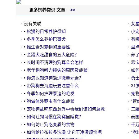
更多饲养常识 文章
>>
没有关联
女
•
松狮的日常养护须知
应
小宠
•
冬季怎么养护巴哥犬
有
•
维生素对宠物的重要性
盘
•
金猎犬吃甜食的五大危险？
养
•
长时间不清理狗狗耳朵会怎样
的
乖宝
•
老年狗狗听力损失的原因及症状
如
•
你怎么知道狗缺少微量元素？
勇
•
带狗狗去海边玩要注意什么
它
3
•
冬季如何护理泰迪的毛发
宠
•
狗做体外驱虫有什么症状
喝
“管
•
宠物狗乱吃东西意外中毒我们该如何急救
二
•
如何让狗习惯在狗窝里睡觉？
了
泰
•
如何防止狗吃变质的食物
走
千
•
如何给拉布拉多洗澡 让它干净没烦恼呢
“老