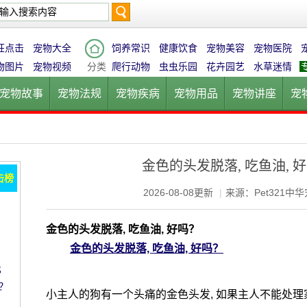
搜
狂点击
宠物大全
饲养常识
健康饮食
宠物美容
宠物医院
物图片
宠物视频
分类
爬行动物
虫虫乐园
花卉园艺
水草迷情
宠物故事
宠物法规
宠物疾病
宠物用品
宠物讲座
宠
索
宠物猫
宠物狗
鱼的世界
鸟的天堂
爬行动物
虫虫乐
金色的头发脱落, 吃鱼油, 
击榜
2026-08-08更新
|
来源：Pet321中
金色的头发脱落, 吃鱼油, 好吗？
金色的头发脱落, 吃鱼油, 好吗？
比
？
小主人的狗有一个头痛的金色头发, 如果主人不能处理