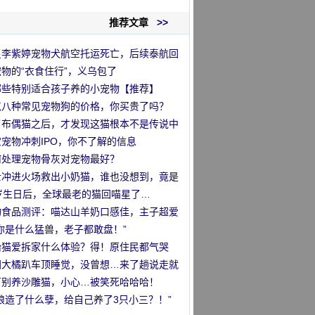
推荐文章
>>
星李紫婷宠物犬航空托运死亡，后续泰航回
物的“衣食住行”，义乌包了
哪些特别适合孩子养的小宠物【推荐】
点八种常见宠物狗的价格，你买贵了吗？
了布偶猫之后，才发现这猫根本不是传说中
那么回事
宠物冲刺IPO，你不了解的信息
何处理宠物骨灰对宠物最好？
士冲进火场救出小奶猫，谁也没想到，竟是
…
1岁生日后，全球最老的猫回喵星了…
物食品测评：喵达山羊奶口感佳，主子超爱
！
你是什么猛兽，老子都敢盘！”
胎猫爱拆家什么体验？得！原住民都气哭
…
国大橘趴车顶睡觉，没曾想…来了趟说走就
的旅行哈哈哈！
万别养沙雕猫，小心…被笑死哈哈哈！
娘造了什么孽，给自己养了3只小三？！”