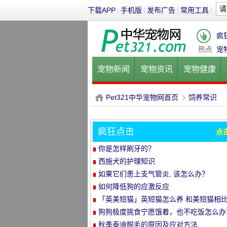
下载APP
|
手机版
|
发布广告
|
常用工具
|
疯
热点
宠
宠物新闻
宠物资讯
宠物健康
健康饮食
宠物美容
宠物医院
Pet321中华宠物网首页
饲养常识
疯狂点击
点
P
›
你是怎样刷牙的？
西施犬的护理知识
如果它们患上支气管炎, 该怎么办？
如何降低狗的应激反应
「英美短猫」英短猫怎么养 和美短猫相
养哪种比较好呢
狗狗极度挑食宁愿饿着，也不吃饭怎么办
教你五招轻松解决！
秋季泰迪脱毛的原因及应对方法