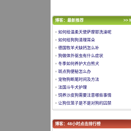
饲养沙皮狗需要注意哪些事情
让狗住笼子是不是对狗的囚禁
评论排行
博客：最新推荐
>> 
如何给温柔天使萨摩耶洗澡呢
如何给温柔天使萨摩耶洗澡呢
如何给狗狗清理耳朵
如何给狗狗清理耳朵
德国牧羊犬缺钙怎么补
德国牧羊犬缺钙怎么补
中
狗做体外驱虫有什么症状
狗做体外驱虫有什么症状
冬季如何养护大白熊犬
冬季如何养护大白熊犬
斑点狗便秘怎么办
斑点狗便秘怎么办
宠物狗断尾时间及方法
宠物狗断尾时间及方法
法国斗牛犬护理
法国斗牛犬护理
饲养沙皮狗需要注意哪些事情
饲养沙皮狗需要注意哪些事情
让狗住笼子是不是对狗的囚禁
让狗住笼子是不是对狗的囚禁
华
博客：48小时点击排行榜