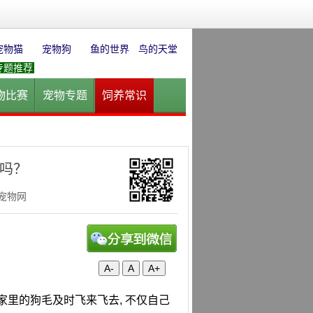
宠物猫
宠物狗
鱼的世界
鸟的天堂
专题推荐
物比赛
宠物专题
饲养常识
园
花卉园艺
水草迷情
好吗？
华宠物网
A-
A
A+
家里的狗毛及时飞来飞去, 不仅自己