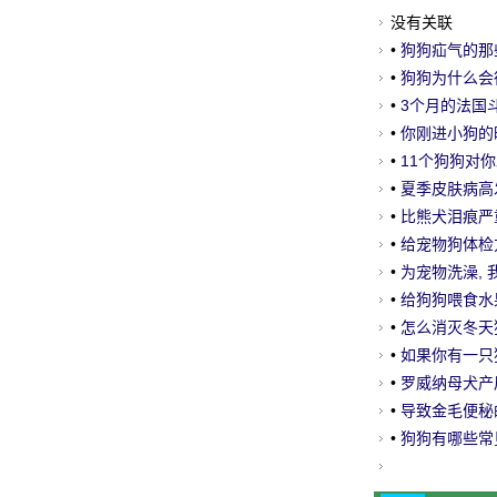
没有关联
•
狗狗疝气的那
•
狗狗为什么会
•
3个月的法国
•
你刚进小狗的
•
11个狗狗对
•
夏季皮肤病高
•
比熊犬泪痕严
•
给宠物狗体检
•
为宠物洗澡,
•
给狗狗喂食水
•
怎么消灭冬天
•
如果你有一只
•
罗威纳母犬产
•
导致金毛便秘
•
狗狗有哪些常