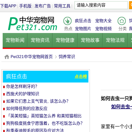
下载APP
|
手机版
|
发布广告
|
常用工具
|
疯狂点击
宠物大全
热点
宠物图片
宠物视频
分类
宠物新闻
宠物资讯
宠物健康
宠物故事
宠物法规
健康饮食
宠物美容
宠物医院
宠物猫
宠物狗
鱼的
Pet321中华宠物网首页
饲养常识
疯狂点击
点击榜
P
›
你是怎样刷牙的？
西施犬的护理知识
如何去虫一只
如果它们患上支气管炎, 该怎么办？
如何去虫
如何降低狗的应激反应
「英美短猫」英短猫怎么养 和美短猫相比
养哪种比较好呢
狗狗极度挑食宁愿饿着，也不吃饭怎么办？
家里有一个小主
教你五招轻松解决！
秋季泰迪脱毛的原因及应对方法