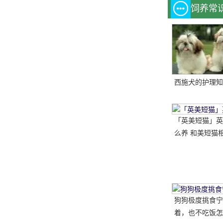
饲养常
西施犬的护理知
「英美短猫」英
么养 和美短猫相
哪种比较好呢
狗狗极度挑食宁
着，也不吃饭怎