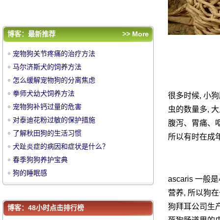
春季狗狗养护宝典
狗的睡眠感
评论排行
博客：最新推荐
>> More
宠物狗关节疼痛的治疗方法
宠物狗关节疼痛的治疗方法
马尔济斯犬的饲养方法
马尔济斯犬的饲养方法
怎么缓解宠物狗的分离焦虑
怎么缓解宠物狗的分离焦虑
中
拳师犬幼犬饲养方法
拳师犬幼犬饲养方法
很多时候, 小
宠物狗补钙过量的危害
宠物狗补钙过量的危害
虫的数量多, 大
对泰迪花粉过敏的保护措施
对泰迪花粉过敏的保护措施
腹泻、胃痛、呕
了解秋田狗的生活习惯
了解秋田狗的生活习惯
所以有时在成
犬趾炎症的病因和症状是什么？
犬趾炎症的病因和症状是什么？
春季狗狗养护宝典
春季狗狗养护宝典
狗的睡眠感
狗的睡眠感
ascaris 
华
营养, 所以狗
狗拜耳公司生产
博客：48小时点击排行榜