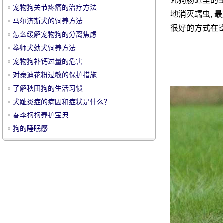
死狗肠道里的虫
宠物狗关节疼痛的治疗方法
地消灭蠕虫, 
马尔济斯犬的饲养方法
很好的方式在寄
怎么缓解宠物狗的分离焦虑
拳师犬幼犬饲养方法
宠物狗补钙过量的危害
宠
对泰迪花粉过敏的保护措施
了解秋田狗的生活习惯
犬趾炎症的病因和症状是什么？
春季狗狗养护宝典
狗的睡眠感
物