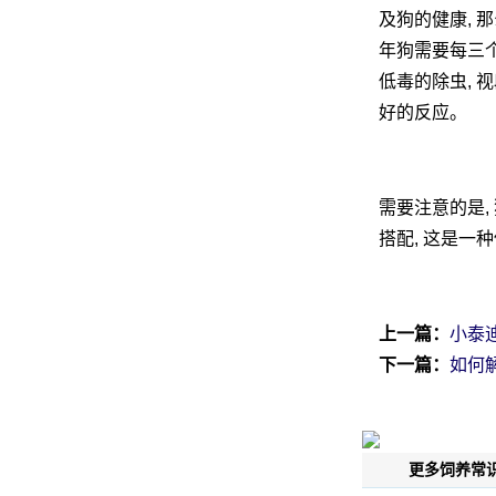
及狗的健康, 
年狗需要每三个
低毒的除虫, 视
好的反应。
需要注意的是,
搭配, 这是一
上一篇：
小泰
下一篇：
如何
更多饲养常识