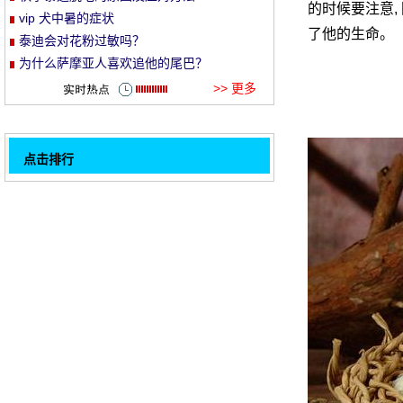
的时候要注意,
vip 犬中暑的症状
et
了他的生命。
泰迪会对花粉过敏吗？
为什么萨摩亚人喜欢追他的尾巴？
>> 更多
点击排行
宠物狗关节疼痛的治疗方法
32
马尔济斯犬的饲养方法
怎么缓解宠物狗的分离焦虑
拳师犬幼犬饲养方法
宠物狗补钙过量的危害
对泰迪花粉过敏的保护措施
了解秋田狗的生活习惯
犬趾炎症的病因和症状是什么？
1