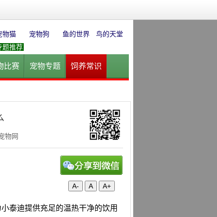
宠物猫
宠物狗
鱼的世界
鸟的天堂
专题推荐
物比赛
宠物专题
饲养常识
园
花卉园艺
水草迷情
么
华宠物网
A-
A
A+
以为小泰迪提供充足的温热干净的饮用