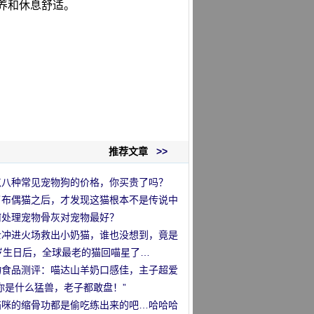
喂养和休息舒适。
推荐文章
>>
点八种常见宠物狗的价格，你买贵了吗？
了布偶猫之后，才发现这猫根本不是传说中
那么回事
何处理宠物骨灰对宠物最好？
士冲进火场救出小奶猫，谁也没想到，竟是
…
1岁生日后，全球最老的猫回喵星了…
物食品测评：喵达山羊奶口感佳，主子超爱
！
你是什么猛兽，老子都敢盘！”
猫咪的缩骨功都是偷吃练出来的吧…哈哈哈