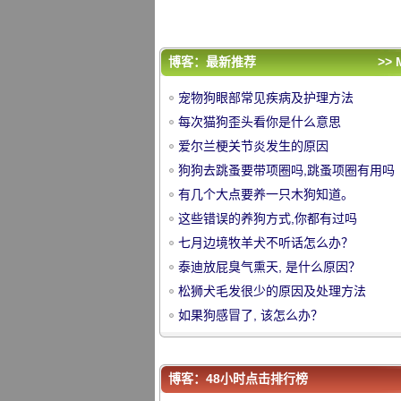
松狮犬毛发很少的原因及处理方法
如果狗感冒了, 该怎么办？
评论排行
博客：最新推荐
>> 
宠物狗眼部常见疾病及护理方法
宠物狗眼部常见疾病及护理方法
每次猫狗歪头看你是什么意思
每次猫狗歪头看你是什么意思
爱尔兰梗关节炎发生的原因
爱尔兰梗关节炎发生的原因
中
狗狗去跳蚤要带项圈吗,跳蚤项圈有用吗
狗狗去跳蚤要带项圈吗,跳蚤项圈有用吗
有几个大点要养一只木狗知道。
有几个大点要养一只木狗知道。
这些错误的养狗方式,你都有过吗
这些错误的养狗方式,你都有过吗
七月边境牧羊犬不听话怎么办？
七月边境牧羊犬不听话怎么办？
泰迪放屁臭气熏天, 是什么原因？
泰迪放屁臭气熏天, 是什么原因？
松狮犬毛发很少的原因及处理方法
松狮犬毛发很少的原因及处理方法
如果狗感冒了, 该怎么办？
如果狗感冒了, 该怎么办？
华
博客：48小时点击排行榜