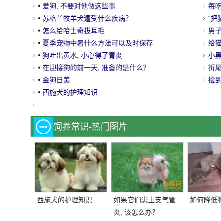
•
爱狗, 不要对他做这些事
每
•
苏格兰牧羊犬遭受什么疾病？
“
•
怎么给哈士奇拔耳毛
年！
男子
•
夏季宠物中暑什么方法可以及时保存
给
给
•
狗吐出黄水, 小心得了胃炎
客
小
•
在迎接狗的前一天, 准备的是什么？
铁
折
•
金狗日美
万
捡
•
西施犬的护理知识
饲养常识-热门图片
西施犬的护理知识
如果它们患上支气管
如何降低
炎, 该怎么办？