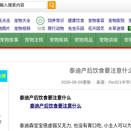
搜
狂点击
宠物大全
饲养常识
健康饮食
宠物美容
宠物医院
物图片
宠物视频
分类
爬行动物
虫虫乐园
花卉园艺
水草迷情
宠物故事
宠物法规
宠物疾病
宠物用品
宠物讲座
宠
索
宠物猫
宠物狗
鱼的世界
鸟的天堂
爬行动物
虫虫乐
泰迪产后饮食要注意什
击榜
2026-08-09更新
|
来源：Pet321中
泰迪产后饮食要注意什么
泰迪产后饮食要注意什么
比
？
泰迪森宝宝很虚弱又无力, 也没有胃口吃, 小主人可