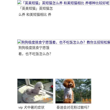
「英美短猫」英短猫怎
么养 和美短猫相比 养
哪种比较好呢
狗狗极度挑食宁愿饿
着，也不吃饭怎么办？
教你五招轻松解决！
vip 犬中暑的症状
泰迪会对花粉过敏吗？