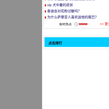
vip 犬中暑的症状
et
泰迪会对花粉过敏吗？
为什么萨摩亚人喜欢追他的尾巴？
>> 
点击排行
宠物狗眼部常见疾病及护理方法
32
每次猫狗歪头看你是什么意思
爱尔兰梗关节炎发生的原因
狗狗去跳蚤要带项圈吗,跳蚤项圈有用吗
有几个大点要养一只木狗知道。
这些错误的养狗方式,你都有过吗
七月边境牧羊犬不听话怎么办？
泰迪放屁臭气熏天, 是什么原因？
1