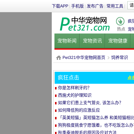
下载APP
|
手机版
|
发布广告
|
常用工具
|
疯
热点
宠
宠物新闻
宠物资讯
宠物健康
健康饮食
宠物美容
宠物医院
Pet321中华宠物网首页
饲养常识
疯狂点击
点
P
›
你是怎样刷牙的？
西施犬的护理知识
如果它们患上支气管炎, 该怎么办？
如何降低狗的应激反应
「英美短猫」英短猫怎么养 和美短猫相
养哪种比较好呢
狗狗极度挑食宁愿饿着，也不吃饭怎么办
教你五招轻松解决！
秋季泰迪脱毛的原因及应对方法