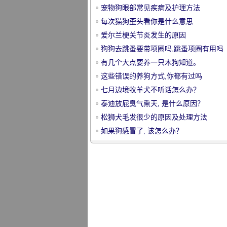
宠物狗眼部常见疾病及护理方法
每次猫狗歪头看你是什么意思
爱尔兰梗关节炎发生的原因
狗狗去跳蚤要带项圈吗,跳蚤项圈有用吗
有几个大点要养一只木狗知道。
宠
这些错误的养狗方式,你都有过吗
七月边境牧羊犬不听话怎么办？
泰迪放屁臭气熏天, 是什么原因？
松狮犬毛发很少的原因及处理方法
如果狗感冒了, 该怎么办？
物