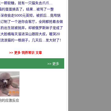
吃一颗软糖，就有一只猫失去爪爪…
把猫的蛋蛋搞丢了，结果…被骂了一整
！”
深夜偷走5000元英短，被抓后…竟甩锅
前女友！
猫订制了一个迷你会客厅，全网都抢着去做
！
黑豹出生就被抛弃，却被俄罗斯妹子宠成了
憨憨！
尾大脸橘每天溜进深山跟踪大叔，暖哭20
网友…
到流浪猫的一根胡子，几天后…发大财了！
>> 更多 饲养常识 文章
>> 更多
狗的应激反应