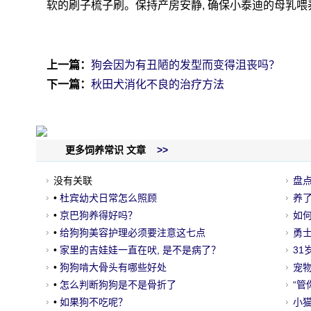
软的刷子梳子刷。保持产房安静, 确保小泰迪的母乳
上一篇：
狗会因为有丑陋的发型而变得沮丧吗？
下一篇：
秋田犬消化不良的治疗方法
更多饲养常识 文章
>>
没有关联
盘
•
杜宾幼犬日常怎么照顾
养
•
京巴狗养得好吗？
的
如
•
给狗狗美容护理必须要注意这七点
勇
•
家里的吉娃娃一直在吠, 是不是病了？
它
3
•
狗狗啃大骨头有哪些好处
宠
•
怎么判断狗狗是不是骨折了
喝
“管
•
如果狗不吃呢？
小