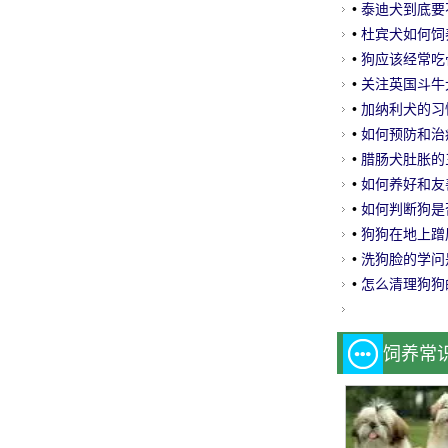
•
泰迪犬到底要
•
杜宾犬如何饲
•
狗应该经常吃
•
关注英国斗牛
网
•
加纳利犬的习
•
如何预防和治
•
腊肠犬肚胀的
•
如何养好和友
•
如何判断狗是
•
狗狗在地上蹭
•
洗狗脸的学问
•
怎么清理狗狗
饲养常