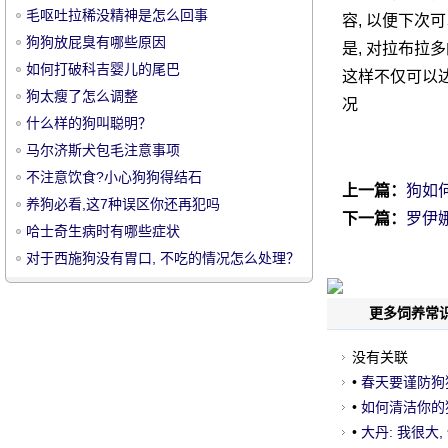
毛呕吐拉稀没精神是怎么回事
容, 以便下次
狗狗放屁臭有哪些原因
是, 对拉布拉
如何打破科吉婴儿的尾巴
这样不仅可以达
狗太瘦了怎么调整
况
什么样的狗叫聪明？
宠
马尔济斯犬包毛注意事项
不注意饮食?小心狗狗得结石
上一篇：
狗如
养狗必看,这7种误区你还再犯吗
下一篇：
罗伊娜
哈士奇生病时有哪些症状
对于西施狗没有胃口, 不吃的情况怎么处理？
更多饲养常识
物
没有关联
•
春天要谨防狗
•
如何清洁你的
•
大丹: 我很大