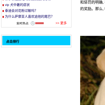
和惩罚的明确,
vip 犬中暑的症状
et
的奖励。那么,
泰迪会对花粉过敏吗？
为什么萨摩亚人喜欢追他的尾巴？
>> 更多
点击排行
毛呕吐拉稀没精神是怎么回事
32
狗狗放屁臭有哪些原因
如何打破科吉婴儿的尾巴
狗太瘦了怎么调整
什么样的狗叫聪明？
马尔济斯犬包毛注意事项
不注意饮食?小心狗狗得结石
养狗必看,这7种误区你还再犯吗
1