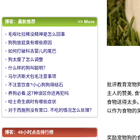
哈士奇生病时有哪些症状
对于西施狗没有胃口, 不吃的情况怎么处理？
评论排行
博客：最新推荐
>> More
毛呕吐拉稀没精神是怎么回事
毛呕吐拉稀没精神是怎么回事
狗狗放屁臭有哪些原因
狗狗放屁臭有哪些原因
如何打破科吉婴儿的尾巴
如何打破科吉婴儿的尾巴
中
狗太瘦了怎么调整
狗太瘦了怎么调整
什么样的狗叫聪明？
什么样的狗叫聪明？
马尔济斯犬包毛注意事项
马尔济斯犬包毛注意事项
批评教育宠物狗
不注意饮食?小心狗狗得结石
不注意饮食?小心狗狗得结石
养狗必看,这7种误区你还再犯吗
主人的赞美, 
养狗必看,这7种误区你还再犯吗
哈士奇生病时有哪些症状
食物送得太多。
哈士奇生病时有哪些症状
对于西施狗没有胃口, 不吃的情况怎么处理？
以作为食物的
对于西施狗没有胃口, 不吃的情况怎么处理？
华
博客：48小时点击排行榜
奖励宠物狗的