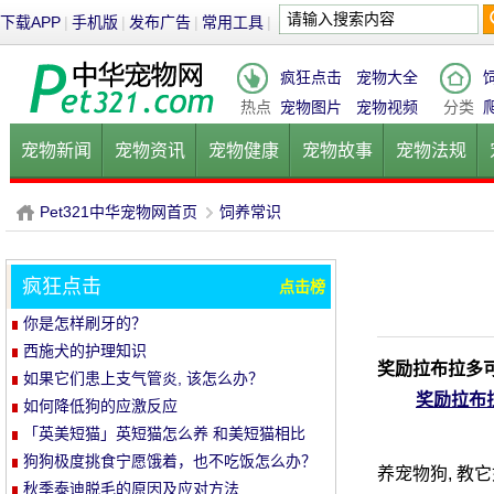
下载APP
|
手机版
|
发布广告
|
常用工具
|
疯狂点击
宠物大全
热点
宠物图片
宠物视频
分类
宠物新闻
宠物资讯
宠物健康
宠物故事
宠物法规
健康饮食
宠物美容
宠物医院
宠物猫
宠物狗
鱼的
Pet321中华宠物网首页
饲养常识
疯狂点击
点击榜
P
›
你是怎样刷牙的？
西施犬的护理知识
奖励拉布拉多
如果它们患上支气管炎, 该怎么办？
奖励拉布
如何降低狗的应激反应
「英美短猫」英短猫怎么养 和美短猫相比
养哪种比较好呢
狗狗极度挑食宁愿饿着，也不吃饭怎么办？
养宠物狗, 教
教你五招轻松解决！
秋季泰迪脱毛的原因及应对方法