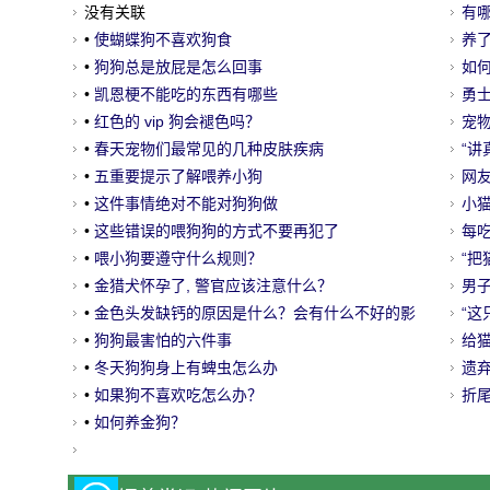
没有关联
有
•
使蝴蝶狗不喜欢狗食
养
•
狗狗总是放屁是怎么回事
的
如
•
凯恩梗不能吃的东西有哪些
勇
•
红色的 vip 狗会褪色吗？
它
宠
•
春天宠物们最常见的几种皮肤疾病
喝
“讲
•
五重要提示了解喂养小狗
网
•
这件事情绝对不能对狗狗做
杯
小
•
这些错误的喂狗狗的方式不要再犯了
每
•
喂小狗要遵守什么规则？
“
•
金猎犬怀孕了, 警官应该注意什么？
年！
男子
•
金色头发缺钙的原因是什么？会有什么不好的影
给
“这
响？
•
狗狗最害怕的六件事
里…
给
•
冬天狗狗身上有蜱虫怎么办
客
遗
•
如果狗不喜欢吃怎么办？
浪
折
•
如何养金狗？
万