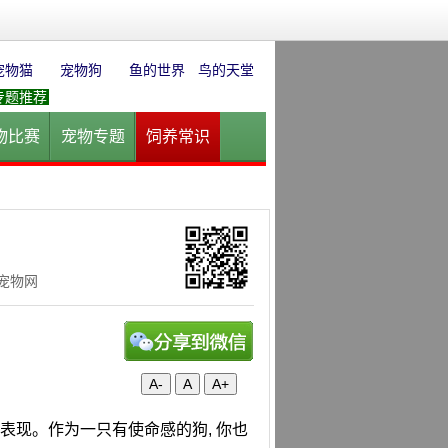
宠物猫
宠物狗
鱼的世界
鸟的天堂
专题推荐
物比赛
宠物专题
饲养常识
园
花卉园艺
水草迷情
华宠物网
A-
A
A+
张的表现。作为一只有使命感的狗, 你也