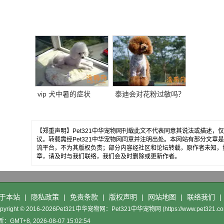
vip 犬中暑的症状
泰迪会对花粉过敏吗？
【郑重声明】Pet321中华宠物网刊载此文不代表同意其说法或描述
议。转载需经Pet321中华宠物网同意并注明出处。本网站有部分文
流平台，不为其版权负责；部分内容经社区和论坛转载，原作者未知，
章，请及时与我们联络，我们会及时删除或更新作者。
于本站
|
隐私政策
|
免责条款
|
版权声明
|
网站地图
|
联络我们
|
pyright © 2016-2026Pet321中华宠物网：
Pet321中华宠物网
(https://www.pet321.co
：GMT+8, 2026-08-07 15:02:54