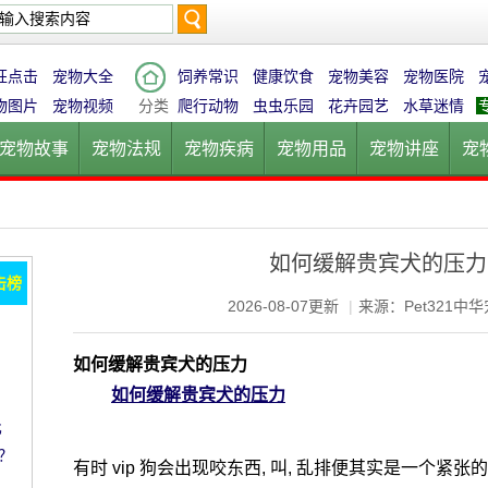
搜
狂点击
宠物大全
饲养常识
健康饮食
宠物美容
宠物医院
物图片
宠物视频
分类
爬行动物
虫虫乐园
花卉园艺
水草迷情
宠物故事
宠物法规
宠物疾病
宠物用品
宠物讲座
宠
索
宠物猫
宠物狗
鱼的世界
鸟的天堂
爬行动物
虫虫乐
如何缓解贵宾犬的压力
击榜
2026-08-07更新
|
来源：Pet321中
如何缓解贵宾犬的压力
如何缓解贵宾犬的压力
比
？
有时 vip 狗会出现咬东西, 叫, 乱排便其实是一个紧