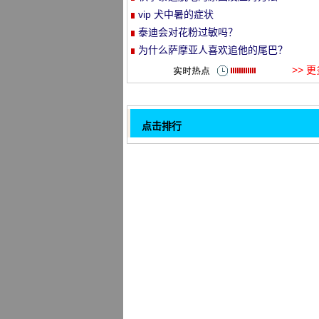
vip 犬中暑的症状
et
泰迪会对花粉过敏吗？
为什么萨摩亚人喜欢追他的尾巴？
>> 
点击排行
怎么给杜宾犬修被毛和耳毛
32
狗狗也需要一个规范休息时间
病犬如何喂养护理
松狮的日常养护须知
铲屎, 狗也要刷牙!
如何安抚狗狗
波音公司的狗在洗澡时应该注意什么问
怎么喂养爱尔兰梗
1