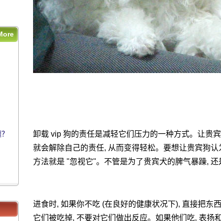
More
题？
卸载 vip 狗的责任是减轻它们压力的一种方式。让贵
题？
就会解除自己的责任, 从而变得轻松。要想让贵宾狗认为
方法就是 "忽视它"。不管是为了贵宾犬的脾气暴躁, 还
进食时, 如果你不吃 (在良好的健康状况下), 直接把
它们被吃掉, 不要对它们做出反应。如果他们吃, 表扬