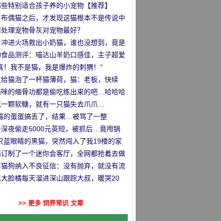
哪些特别适合孩子养的小宠物【推荐】
了布偶猫之后，才发现这猫根本不是传说中
那么回事
何处理宠物骨灰对宠物最好？
士冲进火场救出小奶猫，谁也没想到，竟是
…
物食品测评：喵达山羊奶口感佳，主子超爱
！
真！我不是猫，我是爆炸的刺猬！”
友给猫泡了一杯猫薄荷，猫：老板，快续
！
猫咪的缩骨功都是偷吃练出来的吧…哈哈哈
吃一颗软糖，就有一只猫失去爪爪…
把猫的蛋蛋搞丢了，结果…被骂了一整
！”
深夜偷走5000元英短，被抓后…竟甩锅
前女友！
只蓝眼睛的黑猫，突然闯入了我19楼的家
”
猫订制了一个迷你会客厅，全网都抢着去做
！
弃猫狗纳入不良征信：没有抛弃，就没有流
！
尾大脸橘每天溜进深山跟踪大叔，暖哭20
网友…
>> 更多 饲养常识 文章