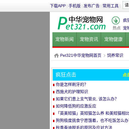
下载APP
|
手机版
|
发布广告
|
常用工具
|
疯
热点
宠
宠物新闻
宠物资讯
宠物健康
健康饮食
宠物美容
宠物医院
Pet321中华宠物网首页
饲养常识
疯狂点击
点
P
›
你是怎样刷牙的？
西施犬的护理知识
如果它们患上支气管炎, 该怎么办？
如何降低狗的应激反应
「英美短猫」英短猫怎么养 和美短猫相
养哪种比较好呢
狗狗极度挑食宁愿饿着，也不吃饭怎么办
教你五招轻松解决！
秋季泰迪脱毛的原因及应对方法