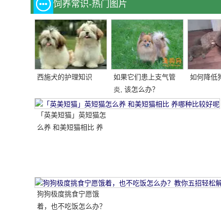
饲养常识-热门图片
西施犬的护理知识
如果它们患上支气管
如何降低
炎, 该怎么办？
「英美短猫」英短猫怎
么养 和美短猫相比 养
哪种比较好呢
狗狗极度挑食宁愿饿
着，也不吃饭怎么办？
教你五招轻松解决！