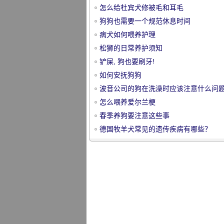
怎么给杜宾犬修被毛和耳毛
狗狗也需要一个规范休息时间
病犬如何喂养护理
松狮的日常养护须知
铲屎, 狗也要刷牙!
宠
如何安抚狗狗
波音公司的狗在洗澡时应该注意什么问
怎么喂养爱尔兰梗
春季养狗要注意这些事
德国牧羊犬常见的遗传疾病有哪些？
物