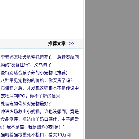
推荐文章
>>
星李紫婷宠物犬航空托运死亡，后续泰航回
物的“衣食住行”，义乌包了
哪些特别适合孩子养的小宠物【推荐】
点八种常见宠物狗的价格，你买贵了吗？
了布偶猫之后，才发现这猫根本不是传说中
那么回事
宠物冲刺IPO，你不了解的信息
何处理宠物骨灰对宠物最好？
士冲进火场救出小奶猫，谁也没想到，竟是
…
物食品测评：喵达山羊奶口感佳，主子超爱
！
真！我不是猫，我是爆炸的刺猬！”
浪猫叼着猫粮袋死不松口，看哭10万网