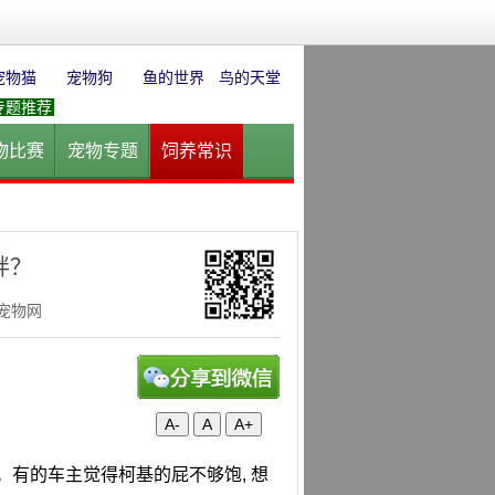
宠物猫
宠物狗
鱼的世界
鸟的天堂
专题推荐
物比赛
宠物专题
饲养常识
园
花卉园艺
水草迷情
胖？
华宠物网
A-
A
A+
。有的车主觉得柯基的屁不够饱, 想