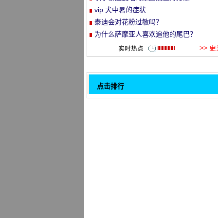
vip 犬中暑的症状
et
泰迪会对花粉过敏吗？
为什么萨摩亚人喜欢追他的尾巴？
>> 
点击排行
你怎么会比熊毛更在乎呢？
32
狗不喝水, 主人该怎么办？
牛头梗的美容护理
如何提高拉布拉多鼻子的颜色越来越浅
怎么给中国冠毛犬除虱子
如何做狗厌食症
如何摆脱狗的不安情绪分离
简单的方法来喂养你的狗和吃药
1