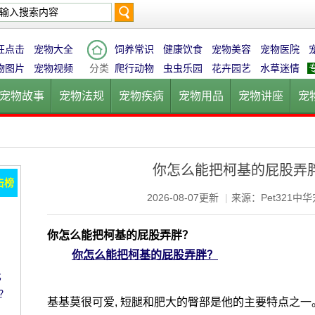
搜
狂点击
宠物大全
饲养常识
健康饮食
宠物美容
宠物医院
物图片
宠物视频
分类
爬行动物
虫虫乐园
花卉园艺
水草迷情
宠物故事
宠物法规
宠物疾病
宠物用品
宠物讲座
宠
索
宠物猫
宠物狗
鱼的世界
鸟的天堂
爬行动物
虫虫乐
你怎么能把柯基的屁股弄
击榜
2026-08-07更新
|
来源：Pet321中
你怎么能把柯基的屁股弄胖？
你怎么能把柯基的屁股弄胖？
比
？
基基莫很可爱, 短腿和肥大的臀部是他的主要特点之一