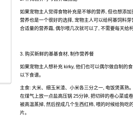
如果宠物主人觉得食物补充是不够的营养, 但也想添加更多的
营养也是一个很好的选择, 宠物主人可以给柯基饲料芽
合适量的营养霜, 偶尔喂几次就可以了, 不需要每天给
3. 购买新鲜的基基食材, 制作营养餐
如果宠物主人想补充 kirky, 他们也可以偶尔做自制
以下食谱。
主食: 大米、细玉米渣、小米各三分之一, 电饭煲蒸熟
在煤气上放一点盐高压锅 25分钟, 把切碎的卷心菜或
被高温蒸掉, 然后捏成几个生西红柿, 喂的时候给狗吃
片。