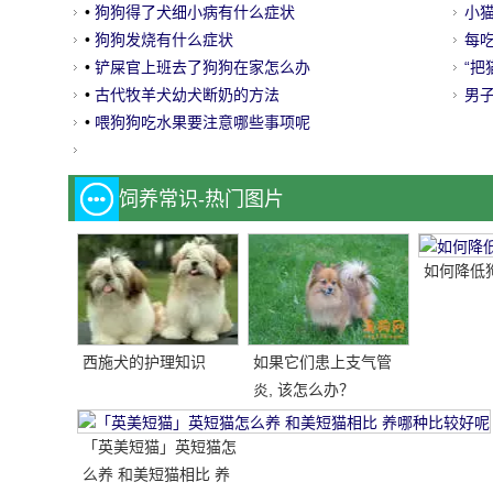
•
狗狗得了犬细小病有什么症状
友
小
•
狗狗发烧有什么症状
每
•
铲屎官上班去了狗狗在家怎么办
“
•
古代牧羊犬幼犬断奶的方法
年！
男子
•
喂狗狗吃水果要注意哪些事项呢
给
饲养常识-热门图片
如何降低
西施犬的护理知识
如果它们患上支气管
炎, 该怎么办？
「英美短猫」英短猫怎
么养 和美短猫相比 养