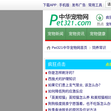
下载APP
|
手机版
|
发布广告
|
常用工具
|
疯
热点
宠
宠物新闻
宠物资讯
宠物健康
健康饮食
宠物美容
宠物医院
Pet321中华宠物网首页
饲养常识
疯狂点击
点
P
›
你是怎样刷牙的？
西施犬的护理知识
如果它们患上支气管炎, 该怎么办？
如何降低狗的应激反应
「英美短猫」英短猫怎么养 和美短猫相
养哪种比较好呢
狗狗极度挑食宁愿饿着，也不吃饭怎么办
教你五招轻松解决！
秋季泰迪脱毛的原因及应对方法