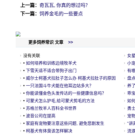
上一篇：
奇瓦瓦, 你真的想过吗？
下一篇：
饲养金毛的一些要点
更多饲养常识 文章
>>
没有关联
女
•
如何培养和训练边境牧羊犬
应
小宠
•
下雪天适不适合带狗子出门
有
•
威尔士柯基犬拉肚子怎么办 柯基犬拉肚子的原因
盘
•
一只法国斗牛犬能在他耳边站多大？
养
•
你能读懂金色头发传达的一些健康信息吗？
的
乖宝
•
可蒙犬怎么护毛,给可蒙犬剪毛的方法
如
•
苏格兰牧羊人百科全书世界
勇
•
波音公司在提高
它
宠
•
家庭有宠物要注意这些问题, 避免悲剧发生
喝
“讲
•
柯基犬有体臭该怎样解决
流