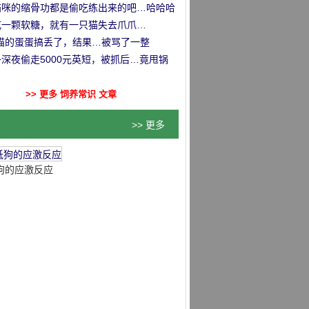
…
猫咪的缩骨功都是偷吃练出来的吧…哈哈哈
吃一颗软糖，就有一只猫失去爪爪…
把猫的蛋蛋搞丢了，结果…被骂了一整
！”
深夜偷走5000元英短，被抓后…竟甩锅
前女友！
>> 更多 饲养常识 文章
>> 更多
狗的应激反应