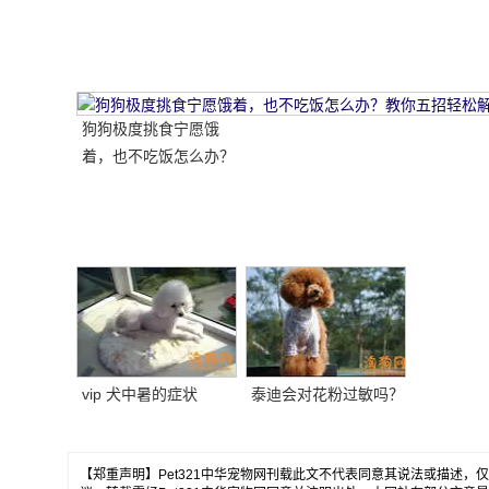
哪种比较好呢
狗狗极度挑食宁愿饿
着，也不吃饭怎么办？
教你五招轻松解决！
vip 犬中暑的症状
泰迪会对花粉过敏吗？
【郑重声明】Pet321中华宠物网刊载此文不代表同意其说法或描述